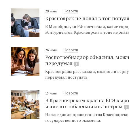
Новости
29 июля
Красноярск не попал в топ попул
В Минобрнауки РФ посчитали, какие гор
абитуриентов. Красноярска в топе не оказа
Новости
28 июля
Роспотребнадзор объяснил, можно
передумал
1
Красноярцам рассказали, можно ли вернут
передумал поступать.
Новости
15 июля
В Красноярском крае на ЕГЭ выр
и число стобалльников по трем
2
На заседании правительства Красноярско
государственного экзамена.