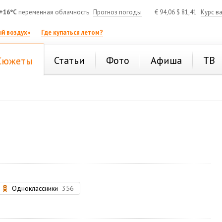
+16°C
переменная облачность
Прогноз погоды
€
94,06
$
81,41
Курс в
й воздух»
Где купаться летом?
Статьи
Фото
Афиша
ТВ
Сюжеты
Одноклассники
356