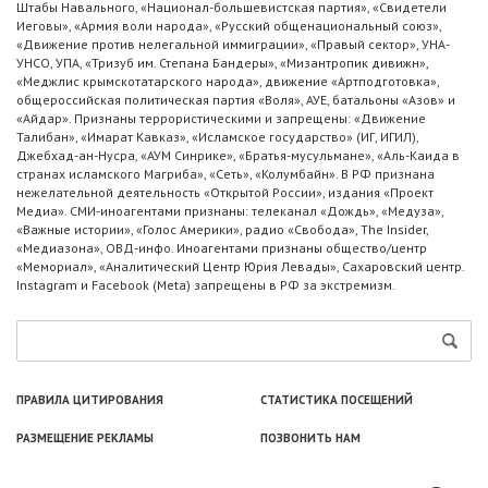
Штабы Навального, «Национал-большевистская партия», «Свидетели
Иеговы», «Армия воли народа», «Русский общенациональный союз»,
«Движение против нелегальной иммиграции», «Правый сектор», УНА-
УНСО, УПА, «Тризуб им. Степана Бандеры», «Мизантропик дивижн»,
«Меджлис крымскотатарского народа», движение «Артподготовка»,
общероссийская политическая партия «Воля», АУЕ, батальоны «Азов» и
«Айдар». Признаны террористическими и запрещены: «Движение
Талибан», «Имарат Кавказ», «Исламское государство» (ИГ, ИГИЛ),
Джебхад-ан-Нусра, «АУМ Синрике», «Братья-мусульмане», «Аль-Каида в
странах исламского Магриба», «Сеть», «Колумбайн». В РФ признана
нежелательной деятельность «Открытой России», издания «Проект
Медиа». СМИ-иноагентами признаны: телеканал «Дождь», «Медуза»,
«Важные истории», «Голос Америки», радио «Свобода», The Insider,
«Медиазона», ОВД-инфо. Иноагентами признаны общество/центр
«Мемориал», «Аналитический Центр Юрия Левады», Сахаровский центр.
Instagram и Facebook (Metа) запрещены в РФ за экстремизм.
ПРАВИЛА ЦИТИРОВАНИЯ
СТАТИСТИКА ПОСЕЩЕНИЙ
РАЗМЕЩЕНИЕ РЕКЛАМЫ
ПОЗВОНИТЬ НАМ