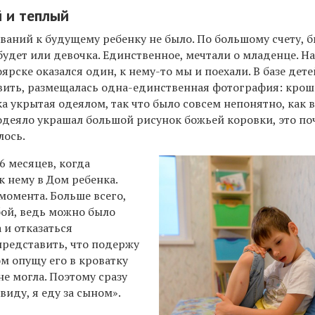
 и теплый
ваний к будущему ребенку не было. По большому счету, 
будет или девочка. Единственное, мечтали о младенце. На
ярске оказался один, к нему-то мы и поехали. В базе дете
ить, размещалась одна-единственная фотография: крош
а укрытая одеялом, так что было совсем непонятно, как 
одеяло украшал большой рисунок божьей коровки, это по
лось.
6 месяцев, когда
 нему в Дом ребенка.
 момента. Больше всего,
бой, ведь можно было
 и отказаться
представить, что подержу
ом опущу его в кроватку
не могла. Поэтому сразу
виду, я еду за сыном».