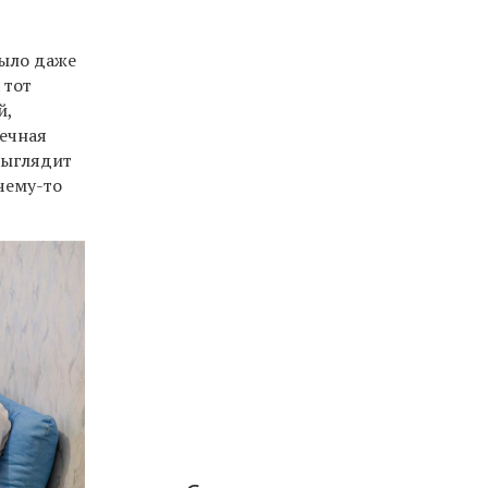
было даже
 тот
й,
ечная
выглядит
чему-то