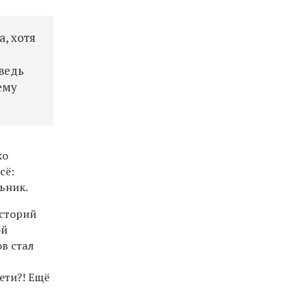
а, хотя
ведь
ему
ко
сё:
ьник.
историй
ой
в стал
дети?! Ещё