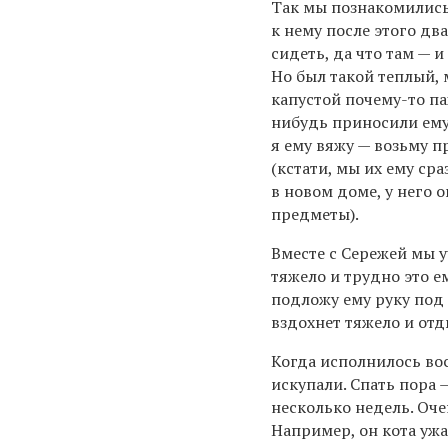
Так мы познакомились
к нему после этого два
сидеть, да что там — и
Но был такой теплый, 
капустой почему-то па
нибудь приносили ему
я ему вяжу — возьму 
(кстати, мы их ему сра
в новом доме, у него 
предметы).
Вместе с Сережей мы у
тяжело и трудно это е
подложу ему руку под 
вздохнет тяжело и отд
Когда исполнилось во
искупали. Спать пора —
несколько недель. Оче
Например, он кота ужа