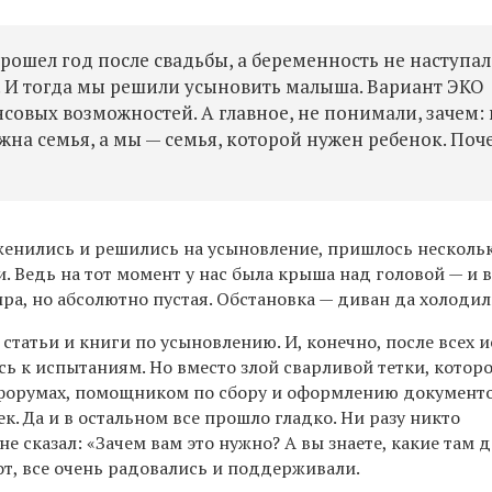
прошел год после свадьбы, а беременность не наступал
е. И тогда мы решили усыновить малыша. Вариант ЭКО
совых возможностей. А главное, не понимали, зачем: 
ужна семья, а мы — семья, которой нужен ребенок. Поч
оженились и решились на усыновление, пришлось несколь
. Ведь на тот момент у нас была крыша над головой — и в
ра, но абсолютно пустая. Обстановка — диван да холодил
а статьи и книги по усыновлению. И, конечно, после всех 
сь к испытаниям. Но вместо злой сварливой тетки, котор
форумах, помощником по сбору и оформлению документо
. Да и в остальном все прошло гладко. Ни разу никто
е сказал: «Зачем вам это нужно? А вы знаете, какие там 
от, все очень радовались и поддерживали.