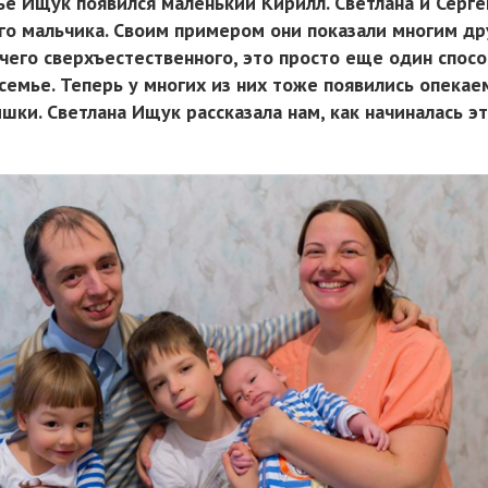
ье Ищук появился маленький Кирилл. Светлана и Серге
го мальчика. Своим примером они показали многим др
чего сверхъестественного, это просто еще один спос
семье. Теперь у многих из них тоже появились опека
ки. Светлана Ищук рассказала нам, как начиналась э