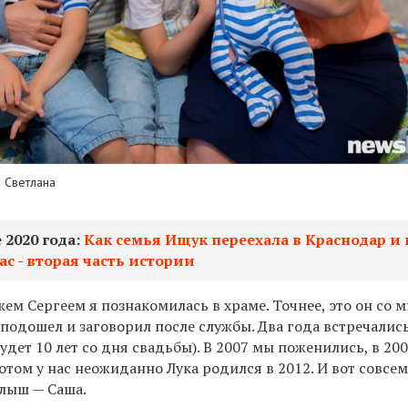
и Светлана
2020 года:
Как семья Ищук переехала в Краснодар и 
с - вторая часть истории
м Сергеем я познакомилась в храме. Точнее, это он со 
подошел и заговорил после службы. Два года встречались
удет 10 лет со дня свадьбы). В 2007 мы поженились, в 20
том у нас неожиданно Лука родился в 2012. И вот совсе
лыш — Саша.