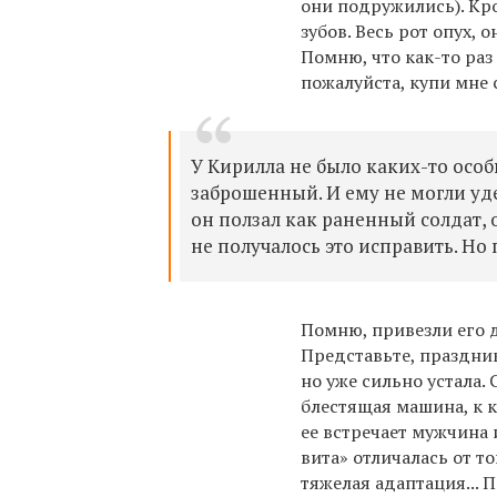
они подружились). Кр
зубов. Весь рот опух, о
Помню, что как-то раз
пожалуйста, купи мне 
У Кирилла не было каких-то особ
заброшенный. И ему не могли уд
он ползал как раненный солдат, 
не получалось это исправить. Но 
Помню, привезли его д
Представьте, праздник
но уже сильно устала. 
блестящая машина, к к
ее встречает мужчина и
вита» отличалась от то
тяжелая адаптация... 