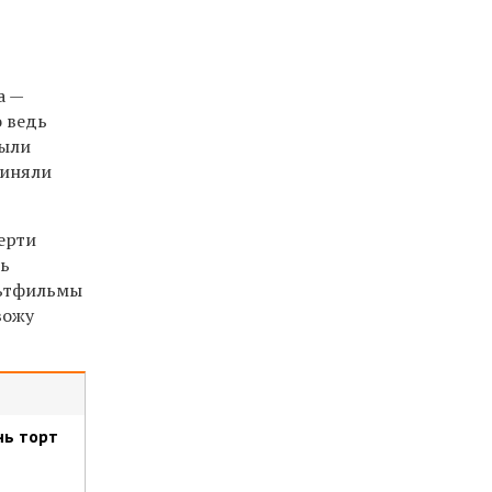
а —
 ведь
были
риняли
верти
сь
льтфильмы
вожу
нь торт