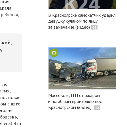
вания
акала.
 ребенка,
В Красноярске самокатчик ударил
девушку кулаком по лицу
за замечание (видео)
24
ький,
,
 сел.
ремя,
Массовое ДТП с пожаром
ино: новая
и погибшим произошло под
ом с авто
Красноярском (видео)
22
«долче
 болезнь,
м сел! Это