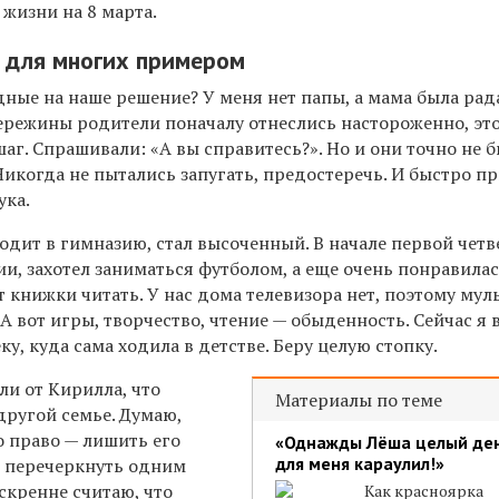
жизни на 8 марта.
 для многих примером
ные на наше решение? У меня нет папы, а мама была рад
режины родители поначалу отнеслись настороженно, это
аг. Спрашивали: «А вы справитесь?». Но и они точно не 
икогда не пытались запугать, предостеречь. И быстро п
ука.
 ходит в гимназию, стал высоченный. В начале первой чет
и, захотел заниматься футболом, а еще очень понравила
т книжки читать. У нас дома телевизора нет, поэтому му
 А вот игры, творчество, чтение — обыденность. Сейчас я 
ку, куда сама ходила в детстве. Беру целую стопку.
ли от Кирилла, что
Материалы по теме
 другой семье. Думаю,
о право — лишить его
«Однажды Лёша целый де
для меня караулил!»
, перечеркнуть одним
скренне считаю, что
Как красноярка