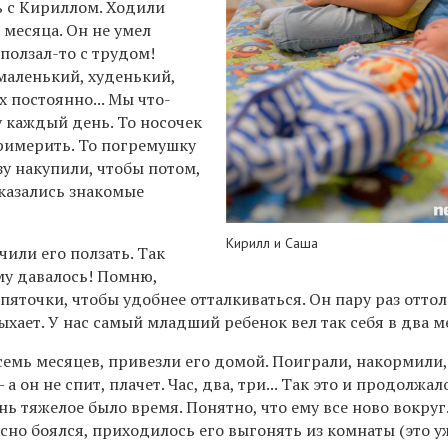
 с Кириллом. Ходили
 месяца. Он не умел
 ползал-то с трудом!
маленький, худенький,
х постоянно... Мы что-
 каждый день. То носочек
примерить. То погремушку
зу накупили, чтобы потом,
оказались знакомые
Кирилл и Саша
чили его ползать. Так
му давалось! Помню,
пяточки, чтобы удобнее отталкиваться. Он пару раз оттол
ыхает. У нас самый младший ребенок вел так себя в два м
семь месяцев, привезли его домой. Поиграли, накормили,
 а он не спит, плачет. Час, два, три... Так это и продолжал
нь тяжелое было время. Понятно, что ему все ново вокруг
сно боялся, приходилось его выгонять из комнаты (это у