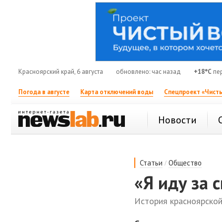
Красноярский край, 6 августа
обновлено: час назад
+18°C
пе
Погода в августе
Карта отключений воды
Спецпроект «Чисты
Новости
/
Статьи
Общество
«Я иду за 
История красноярской