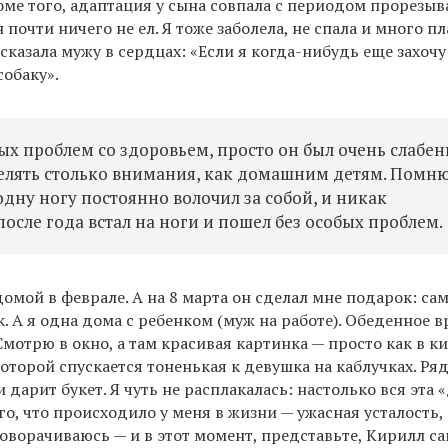
оме того, адаптация у сына совпала с периодом прорезы
н почти ничего не ел. Я тоже заболела, не спала и много пл
 сказала мужу в сердцах: «Если я когда-нибудь еще захочу
собаку».
ых проблем со здоровьем, просто он был очень слабен
елять столько внимания, как домашним детям. Помню
одну ногу постоянно волочил за собой, и никак
после года встал на ноги и пошел без особых проблем.
омой в феврале. А на 8 марта он сделал мне подарок: сам
. А я одна дома с ребенком (муж на работе). Обеденное в
Смотрю в окно, а там красивая картинка — просто как в к
оторой спускается тоненькая к девушка на каблучках. Ряд
 дарит букет. Я чуть не расплакалась: настолько вся эта 
го, что происходило у меня в жизни — ужасная усталость,
Поворачиваюсь — и в этот момент, представьте, Кирилл са