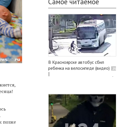
Самое читаемое
В Красноярске автобус сбил
ребенка на велосипеде (видео)
25
кнется,
есяца!
ось
.
ж позже