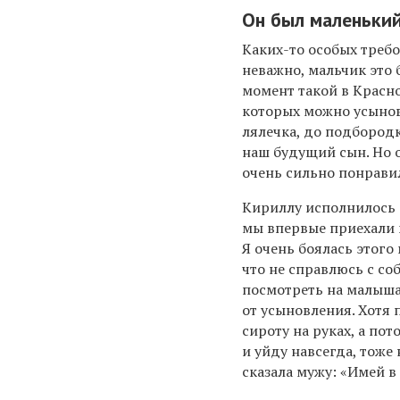
Он был маленький
Каких-то особых требо
неважно, мальчик это 
момент такой в Красно
которых можно усынов
лялечка, до подбородк
наш будущий сын. Но 
очень сильно понрави
Кириллу исполнилось 
мы впервые приехали к
Я очень боялась этого
что не справлюсь с со
посмотреть на малыша
от усыновления. Хотя 
сироту на руках, а пот
и уйду навсегда, тоже 
сказала мужу: «Имей в 