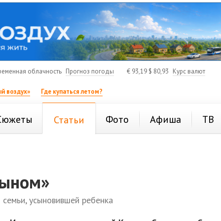
ременная облачность
Прогноз погоды
€
93,19
$
80,93
Курс валют
й воздух»
Где купаться летом?
Сюжеты
Фото
Афиша
ТВ
Статьи
сыном»
 семьи, усыновившей ребенка