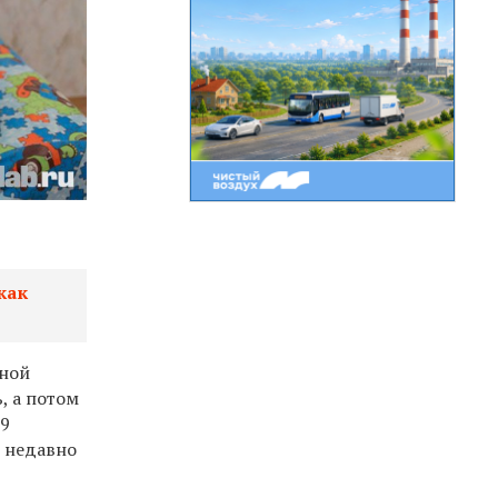
как
мной
, а потом
09
м недавно