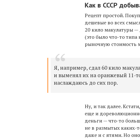
Как в СССР добыв
Рецепт простой. Поку
дешевые во всех смысл
20 кило макулатуры — 
(это было что-то типа
рыночную стоимость м
Я, например, сдал 60 кило макул
и выменял их на оранжевый 11-
наслаждаюсь до сих пор.
Ну, и так далее. Кстат
еще и дореволюционно
деньги — что-то больш
не в размытых каких-т
даже и с ятями. Но оно