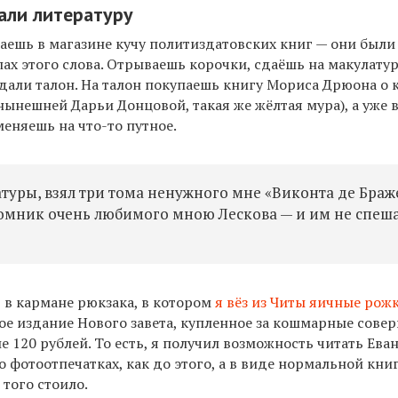
али литературу
паешь
в магазине кучу политиздатовских книг — они были
ах этого слова. Отрываешь корочки, сдаёшь на макулатур
дали талон. На талон покупаешь книгу Мориса Дрюона о 
 нынешней Дарьи Донцовой, такая же жёлтая мура), а уже в
еняешь на что-то путное.
атуры, взял три тома ненужного мне «Виконта де Бра
томник очень любимого мною Лескова — и им не спеш
и, в кармане рюкзака, в котором
я вёз из Читы яичные рож
е издание Нового завета, купленное за кошмарные сове
е 120 рублей. То есть, я получил возможность читать Ева
о фотоотпечатках, как до этого, а в виде нормальной книг
 того стоило.