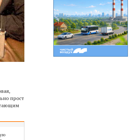
овая,
ьно прост
читающим
ную