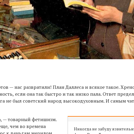
тов — нас развратили! План Даллеса и всякое такое. Хрен
ность, если она так быстро и так низко пала.
Ответ предел
ига не был советский народ высокодуховным. И самым 
о, — товарный фетишизм.
еще, чем во времена
Никогда не забуду язвитель
люс к деньгам мерилом