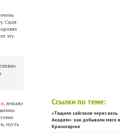
 очень
у. Сдал
королях
от эту
желона»
а
Ссылки по теме:
ки
, лежало
ршенно
«Тащили сайгаков через весь
нгелие
Академ»: как добывали мясо в
и, пусть
Красноярске