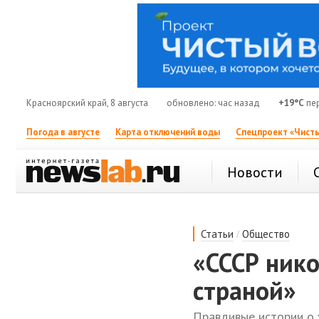
Красноярский край, 8 августа
обновлено: час назад
+19°C
пер
Погода в августе
Карта отключений воды
Спецпроект «Чисты
Новости
/
Статьи
Общество
«СССР ник
страной»
Правдивые истории о 