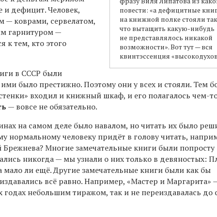
фразу Виля Липатова из како
 и дефицит. Человек,
повести: «а дефицитные кни
на книжной полке стояли так
 — коврами, сервелатом,
что вытащить какую-нибудь
им гарнитуром —
не представлялось никакой
я к тем, кто этого
возможности». Вот тут — вся
квинтэссенция «высокодухов
иги в СССР были
ими было престижно. Поэтому они у всех и стояли. Тем бо
стенки» входил и книжный шкаф, и его полагалось чем-т
ть
— вовсе не обязательно.
инах на самом деле было навалом, но читать их было реш
му нормальному человеку придёт в голову читать, напри
й Брежнева? Многие замечательные книги были попросту
ались никогда — мы узнали о них только в девяностых: П
а мало ли ещё. Другие замечательные книги были как бы
 издавались всё равно. Например, «Мастер и Маргарита» 
х годах небольшим тиражом, так и не переиздавалась до