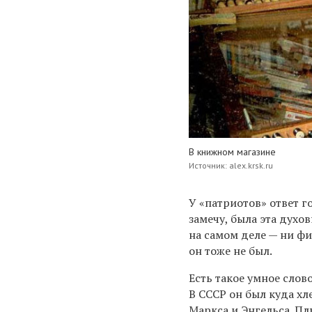
В книжном магазине
Источник: alex.krsk.ru
У «патриотов» ответ го
замечу, была эта духов
на самом деле — ни ф
он тоже не был.
Есть такое умное слов
В СССР он был куда хл
Маркса и Энгельса. П