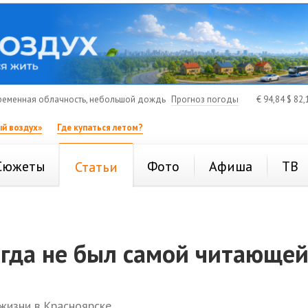
еменная облачность, небольшой дождь
Прогноз погоды
€
94,84
$
82,
й воздух»
Где купаться летом?
Сюжеты
Фото
Афиша
ТВ
Статьи
огда не был самой читающе
жизни в Красноярске