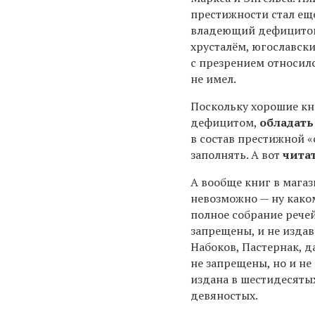
престижности стал еще
владеющий дефицитом
хрусталём, югославск
с презрением относилс
не имел.
Поскольку хорошие кн
дефицитом,
обладать
в состав престижной «
заполнять. А вот
чита
А вообще книг в магаз
невозможно — ну како
полное собрание рече
запрещены, и не издав
Набоков, Пастернак, д
не запрещены, но и не
издана в шестидесяты
девяностых.