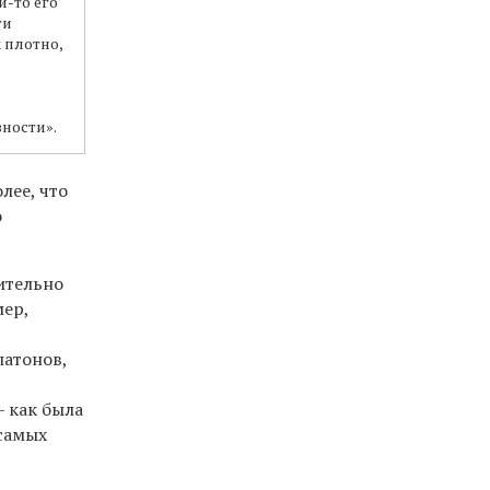
й-то его
ги
 плотно,
ности».
лее, что
о
ительно
мер,
латонов,
— как была
 самых