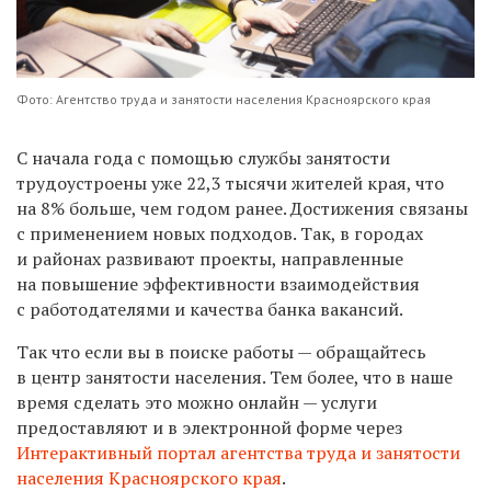
Фото: Агентство труда и занятости населения Красноярского края
С начала
год
а
с помощью
службы занятости
трудоустроены
уже
22,3 тыс
ячи жителей края
, что
на
8%
больше, чем годом ранее.
Достижения связаны
с применением новых подходов. Так, в городах
и районах развивают проекты, направленные
на повышение эффективности взаимодействия
с работодателями и качества банка вакансий.
Так что если вы
в поиске
работы
—
обраща
йтесь
в
центр
занятости населения. Тем более, что в наше
время сделать это можно онлайн — услуги
предоставляют и
в электронно
й
форме
через
Интерактивный портал агентства труда и занятости
населения Красноярского края
.