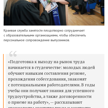
Краевая
служб
а
занятости
плодотворно сотрудничает
с
образовательными
организациями, чтобы обеспечить
персональн
ое
сопровождение выпускник
ов.
«Подготовка к выходу на рынок труда
начинается в студенчестве: молодых людей
обучают навыкам составления резюме,
прохождения собеседования, знакомят
с потенциальными работодателями. В годы
учебы они получают знания для успешного
трудоустройст
в
а, а также договоренности
о приеме на работу», — рассказывают
специалисты
агентства труда и занятости