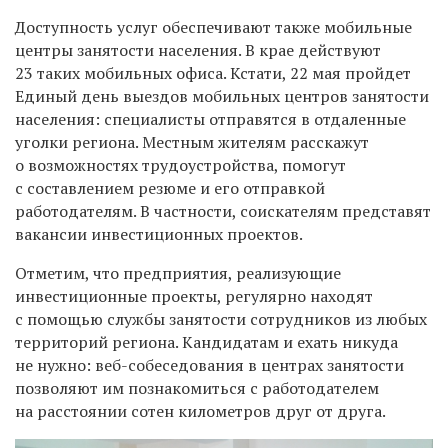
Доступность услуг обеспечивают также мобильные
центры занятости населения. В крае действуют
23 таких мобильных офиса. Кстати,
22 мая пройдет
Единый
день выездов мобильных центров занятости
населения
:
специалисты отправятся в
отдаленны
е
уголк
и
региона
. Местным жителям расскажут
о возможностях трудоустройства, помогут
с составлением резюме и его отправкой
работодателям. В частности, соискателям представят
вакансии
инвестиционны
х
проект
ов.
Отметим, что предприятия
, реализующие
инвестиционные проекты, регулярно находят
с помощью службы занятости сотрудников из любых
территорий региона. Кандидатам и ехать никуда
не нужно: веб-собеседования
в центрах занятости
позволяют
им
познакомиться
с работодателем
на расстоянии сотен километров друг от друга.