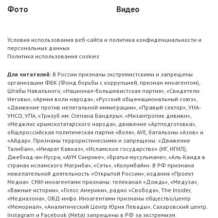
Фото
Видео
Условия использования веб-сайта и политика конфиденциальности и
персональных данных
Политика использования cookies
Для читателей:
В России признаны экстремистскими и запрещены
организации ФБК (Фонд борьбы с коррупцией, признан иноагентом),
Штабы Навального, «Национал-большевистская партия», «Свидетели
Иеговы», «Армия воли народа», «Русский общенациональный союз»,
«Движение против нелегальной иммиграции», «Правый сектор», УНА-
УНСО, УПА, «Тризуб им. Степана Бандеры», «Мизантропик дивижн»,
«Меджлис крымскотатарского народа», движение «Артподготовка»,
общероссийская политическая партия «Воля», АУЕ, батальоны «Азов» и
«Айдар». Признаны террористическими и запрещены: «Движение
Талибан», «Имарат Кавказ», «Исламское государство» (ИГ, ИГИЛ),
Джебхад-ан-Нусра, «АУМ Синрике», «Братья-мусульмане», «Аль-Каида в
странах исламского Магриба», «Сеть», «Колумбайн». В РФ признана
нежелательной деятельность «Открытой России», издания «Проект
Медиа». СМИ-иноагентами признаны: телеканал «Дождь», «Медуза»,
«Важные истории», «Голос Америки», радио «Свобода», The Insider,
«Медиазона», ОВД-инфо. Иноагентами признаны общество/центр
«Мемориал», «Аналитический Центр Юрия Левады», Сахаровский центр.
Instagram и Facebook (Metа) запрещены в РФ за экстремизм.