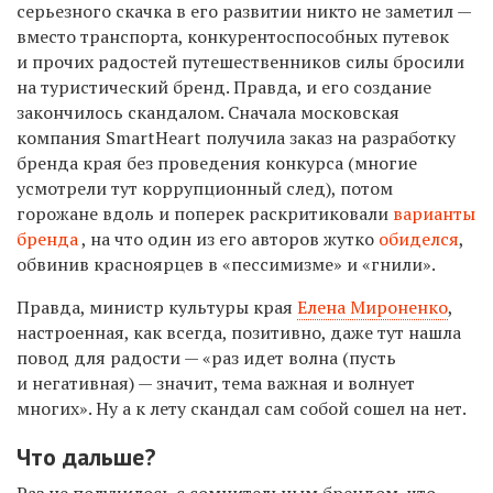
серьезного скачка в его развитии никто не заметил —
вместо транспорта, конкурентоспособных путевок
и прочих радостей путешественников
силы бросили
на
туристический
бренд. Правда, и его создание
закончилось скандалом. Сначала
московская
компания SmartHeart получила заказ на разработку
бренда края без проведения конкурса (многие
усмотрели тут коррупционный след),
потом
горожане вдоль и поперек раскритиковали
варианты
бренда
, на что
один из его авторов жутко
обиделся
,
обвинив красноярцев
в «пессимизме» и «гнили»
.
Правда, м
инистр культуры края
Елена Мироненко
,
настроенная, как всегда, позитивно, даже тут нашла
повод для радости — «раз идет волна (пусть
и негативная) — значит, тема важная и волнует
многих». Ну а к лету скандал сам собой сошел на нет.
Что дальше?
Раз не получилось с сомнительным брендом, что