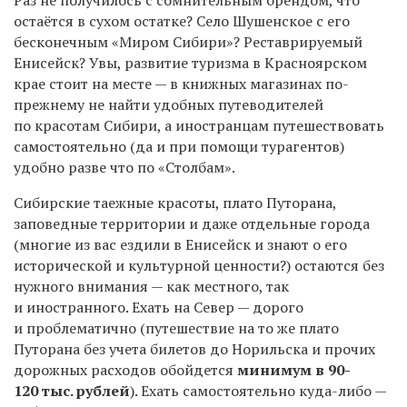
остаётся в сухом остатке? Село Шушенское с его
бесконечным «Миром Сибири»? Реставрируемый
Енисейск? Увы,
развитие туризма в Красноярском
крае стоит на месте — в книжных магазинах
по-
прежнему не найти удобных путеводителей
по красотам Сибири, а
иностранцам путешествовать
самостоятельно (да и при помощи турагентов)
удобно разве что по «Столбам»
.
Сибирские таежные красоты
, плато Путорана,
заповедные территории и даже отдельные города
(многие из вас ездили в Енисейск и знают о его
исторической и культурной ценности?) остаются без
нужного внимания — как местного, так
и иностранного.
Ехать на Север — дорого
и проблематично (путешествие на то же плато
Путорана без учета билетов до Норильска и прочих
дорожных расходов обойдется
минимум в 90-
120 тыс. рублей
).
Е
хать самостоятельно
куда-либо
—