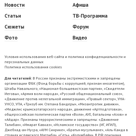
Новости
Афиша
Статьи
ТВ-Программа
Сюжеты
Форум
Фото
Видео
Условия использования веб-сайта и политика конфиденциальности и
персональных данных
Политика использования cookies
Для читателей:
В России признаны экстремистскими и запрещены
организации ФБК (Фонд борьбы с коррупцией, признан иноагентом),
Штабы Навального, «Национал-большевистская партия», «Свидетели
Иеговы», «Армия воли народа», «Русский общенациональный союз»,
«Движение против нелегальной иммиграции», «Правый сектор», УНА-
УНСО, УПА, «Тризуб им. Степана Бандеры», «Мизантропик дивижн»,
«Меджлис крымскотатарского народа», движение «Артподготовка»,
общероссийская политическая партия «Воля», АУЕ, батальоны «Азов» и
«Айдар». Признаны террористическими и запрещены: «Движение
Талибан», «Имарат Кавказ», «Исламское государство» (ИГ, ИГИЛ),
Джебхад-ан-Нусра, «АУМ Синрике», «Братья-мусульмане», «Аль-Каида в
странах исламского Магриба», «Сеть», «Колумбайн». В РФ признана