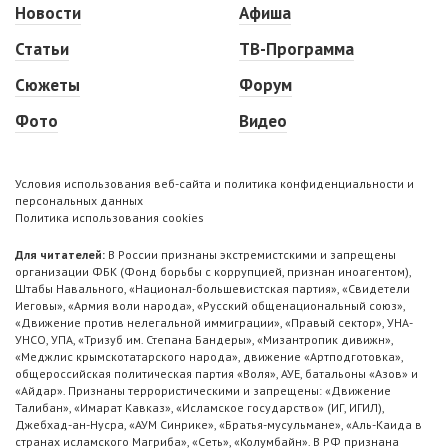
Новости
Афиша
Статьи
ТВ-Программа
Сюжеты
Форум
Фото
Видео
Условия использования веб-сайта и политика конфиденциальности и
персональных данных
Политика использования cookies
Для читателей:
В России признаны экстремистскими и запрещены
организации ФБК (Фонд борьбы с коррупцией, признан иноагентом),
Штабы Навального, «Национал-большевистская партия», «Свидетели
Иеговы», «Армия воли народа», «Русский общенациональный союз»,
«Движение против нелегальной иммиграции», «Правый сектор», УНА-
УНСО, УПА, «Тризуб им. Степана Бандеры», «Мизантропик дивижн»,
«Меджлис крымскотатарского народа», движение «Артподготовка»,
общероссийская политическая партия «Воля», АУЕ, батальоны «Азов» и
«Айдар». Признаны террористическими и запрещены: «Движение
Талибан», «Имарат Кавказ», «Исламское государство» (ИГ, ИГИЛ),
Джебхад-ан-Нусра, «АУМ Синрике», «Братья-мусульмане», «Аль-Каида в
странах исламского Магриба», «Сеть», «Колумбайн». В РФ признана