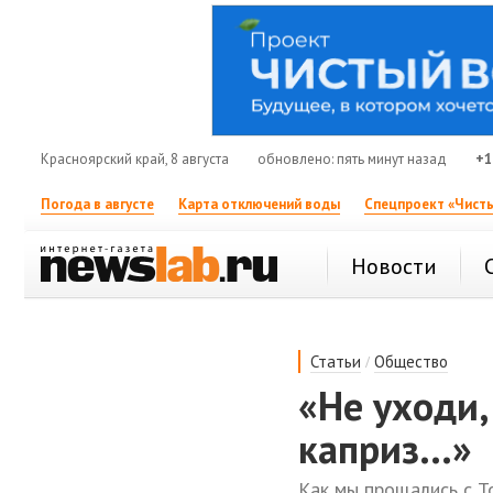
Красноярский край, 8 августа
обновлено: пять минут назад
+1
Погода в августе
Карта отключений воды
Спецпроект «Чисты
Новости
/
Статьи
Общество
«Не уходи,
каприз...»
Как мы прощались с То