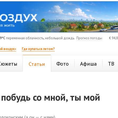
9°C
переменная облачность, небольшой дождь
Прогноз погоды
€
94,
й воздух»
Где купаться летом?
Сюжеты
Фото
Афиша
ТВ
Статьи
 побудь со мной, ты мой
локонским (а он — с нами)