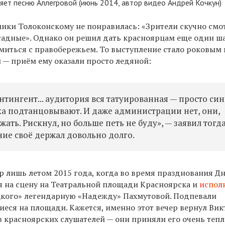
яет песню Аллегровой (июнь 2014, автор видео Андрей Кочкун)
лики Толоконскому не понравилась: «Зрители скучно смо
садные». Однако он решил дать красноярцам еще один ш
миться с правобережьем. То выступление стало роковым 
 — приём ему оказали просто ледяной:
нтингент... аудитория вся татуированная — просто син
ека подтанцовывают. И даже администрации нет, они,
жать. Рискнул, но больше петь не буду», — заявил тогд
ние своё держал довольно долго.
р лишь летом 2015 года, когда во время празднования Д
я на сцену на Театральной площади Красноярска и
испол
цкого» легендарную
«Надежду» Пахмутовой. Подпевали
иеся на площади. Кажется, именно этот вечер вернул Вик
в красноярских слушателей — они приняли его очень тепл