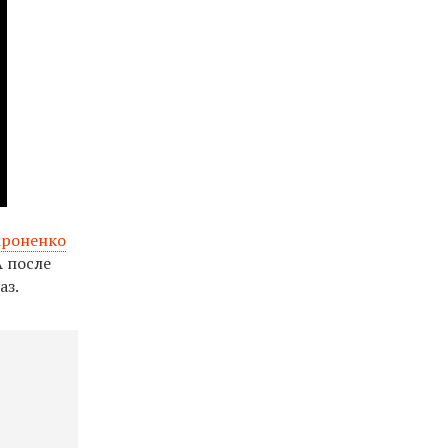
ироненко
 после
аз.