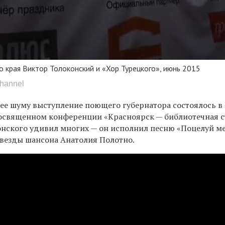
о края Виктор Толоконский и «Хор Турецкого», июнь 2015
channel
ее шуму выступление поющего губернатора состоялось в 
посвященном конференции «Красноярск — библиотечная 
онского удивил многих — он исполнил песню «Поцелуй ме
звезды шансона Анатолия Полотно.