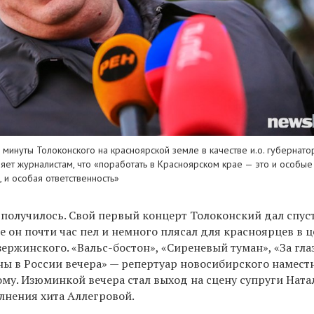
минуты Толоконского на красноярской земле в качестве и.о. губернатор
ет журналистам, что «поработать в Красноярском крае — это и особые
, и особая ответственность»
и получилось. Свой первый концерт Толоконский дал спус
е он почти час пел и немного плясал для красноярцев в 
Дзержинского. «Вальс-бостон», «Сиреневый туман»,
«За гла
ны в России вечера» — репертуар новосибирского намест
ому. Изюминкой вечера стал выход на сцену супруги Ната
лнения хита Аллегровой.