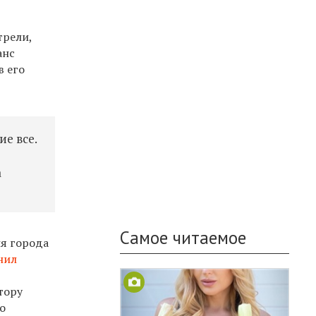
трели,
анс
в его
ие все.
а
Самое читаемое
ня города
нил
тору
о