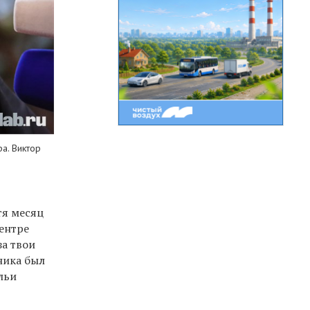
а. Виктор
тя месяц
центре
за твои
ника был
льи