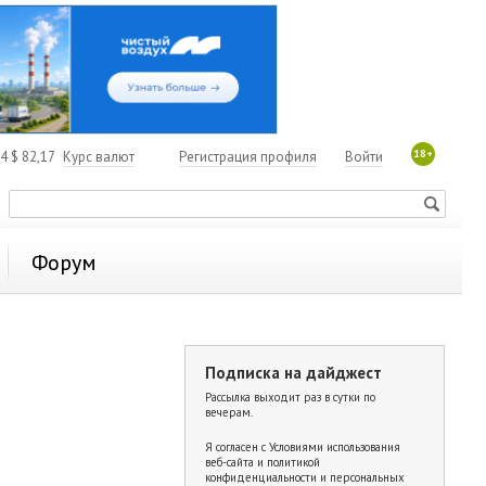
18+
84
$
82,17
Курс валют
Регистрация профиля
Войти
Форум
Подписка на дайджест
Рассылка выходит раз в сутки по
вечерам.
Я согласен с
Условиями использования
веб-сайта и политикой
конфиденциальности и персональных