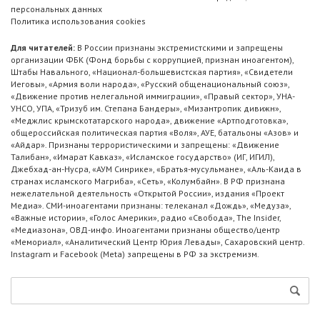
персональных данных
Политика использования cookies
Для читателей:
В России признаны экстремистскими и запрещены
организации ФБК (Фонд борьбы с коррупцией, признан иноагентом),
Штабы Навального, «Национал-большевистская партия», «Свидетели
Иеговы», «Армия воли народа», «Русский общенациональный союз»,
«Движение против нелегальной иммиграции», «Правый сектор», УНА-
УНСО, УПА, «Тризуб им. Степана Бандеры», «Мизантропик дивижн»,
«Меджлис крымскотатарского народа», движение «Артподготовка»,
общероссийская политическая партия «Воля», АУЕ, батальоны «Азов» и
«Айдар». Признаны террористическими и запрещены: «Движение
Талибан», «Имарат Кавказ», «Исламское государство» (ИГ, ИГИЛ),
Джебхад-ан-Нусра, «АУМ Синрике», «Братья-мусульмане», «Аль-Каида в
странах исламского Магриба», «Сеть», «Колумбайн». В РФ признана
нежелательной деятельность «Открытой России», издания «Проект
Медиа». СМИ-иноагентами признаны: телеканал «Дождь», «Медуза»,
«Важные истории», «Голос Америки», радио «Свобода», The Insider,
«Медиазона», ОВД-инфо. Иноагентами признаны общество/центр
«Мемориал», «Аналитический Центр Юрия Левады», Сахаровский центр.
Instagram и Facebook (Metа) запрещены в РФ за экстремизм.