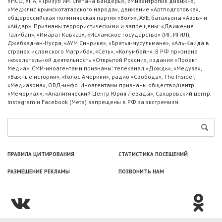
УНСО, УПА, «Тризуб им. Степана Бандеры», «Мизантропик дивижн»,
«Меджлис крымскотатарского народа», движение «Артподготовка»,
общероссийская политическая партия «Воля», АУЕ, батальоны «Азов» и
«Айдар». Признаны террористическими и запрещены: «Движение
Талибан», «Имарат Кавказ», «Исламское государство» (ИГ, ИГИЛ),
Джебхад-ан-Нусра, «АУМ Синрике», «Братья-мусульмане», «Аль-Каида в
странах исламского Магриба», «Сеть», «Колумбайн». В РФ признана
нежелательной деятельность «Открытой России», издания «Проект
Медиа». СМИ-иноагентами признаны: телеканал «Дождь», «Медуза»,
«Важные истории», «Голос Америки», радио «Свобода», The Insider,
«Медиазона», ОВД-инфо. Иноагентами признаны общество/центр
«Мемориал», «Аналитический Центр Юрия Левады», Сахаровский центр.
Instagram и Facebook (Metа) запрещены в РФ за экстремизм.
ПРАВИЛА ЦИТИРОВАНИЯ
СТАТИСТИКА ПОСЕЩЕНИЙ
РАЗМЕЩЕНИЕ РЕКЛАМЫ
ПОЗВОНИТЬ НАМ