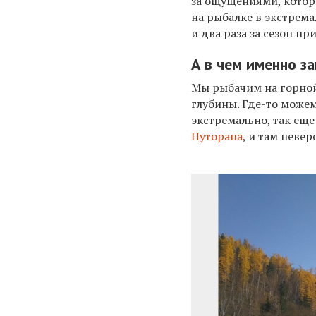
за ощущениями, котор
на рыбалке в экстрема
и два раза за сезон пр
А в чем именно з
Мы рыбачим на горно
глубины. Где-то можем
экстремально, так ещ
Путорана
, и там неве