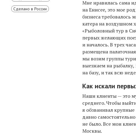
Мне нравилась сама ид
Сделано в России
на Енисее, это мое род
бизнеса требовалось 
катера на воздушном 
«Рыболовный тур в Сиб
первых желающих поех
и началось. В трех час
размещена палаточная 
мы возим группы турис
выезжаем на рыбалку,
на базу, и так всю нед
Как искали первы
Наши клиенты — это 
среднего. Чтобы выйти
я обзванивал крупные 
давно самостоятельно 
не было. Все мои клие
Москвы.