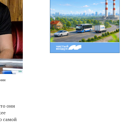
нии
что они
жее
о самой