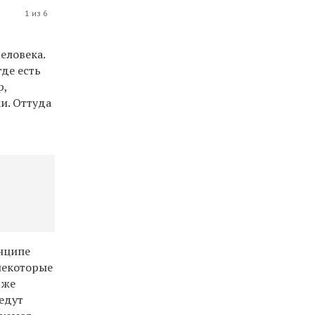
1 из 6
еловека.
где есть
р,
и. Оттуда
инципе
 некоторые
 же
едут