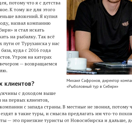
ея, потому что я с детства
ное. К тому же для этого
меньше вложений. Я купил
ходу, назвал компанию
ири» и стал искать
ать на рыбалку. Так всё
ах пути от Туруханска у нас
база, куда с 2016 года
тов. Утром на катерах
 вечером — возвращаемся
елю.
Михаил Сафронов, директор компа
х клиентов?
«Рыболовный тур в Сибири»
мужчины с доходом выше
 на первых клиентов,
компании с запада страны. В местные не звонил, потому 
ездят в такие туры, и смысла предлагать им что-то похо
нты — это приезжие туристы от Новосибирска и дальше, д