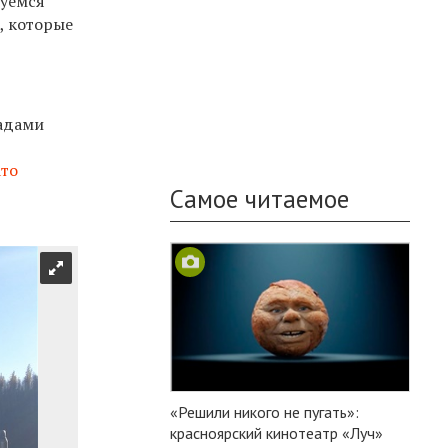
руемся
, которые
адами
ато
Самое читаемое
«Решили никого не пугать»:
красноярский кинотеатр «Луч»