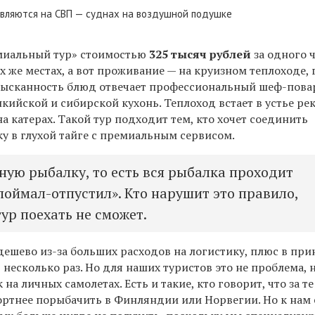
авляются на СВП — суднах на воздушной подушке
емиальный тур» стоимостью
325 тысяч рублей
за одного ч
х же местах, а вот проживание — на круизном теплоходе, 
изысканность блюд отвечает профессиональный шеф-пова
кийской и сибирской кухонь. Теплоход встает в устье рек
а катерах. Такой тур подходит тем, кто хочет соединить
у в глухой тайге с премиальным сервисом.
ную рыбалку, то есть вся рыбалка проходит
поймал-отпустил». Кто нарушит это правило,
ур поехать не сможет.
дешево из-за больших расходов на логистику, плюс в пр
в несколько раз. Но для наших туристов это не проблема,
на личных самолетах. Есть и такие, кто говорит, что за те
ртнее порыбачить в Финляндии или Норвегии. Но к нам 