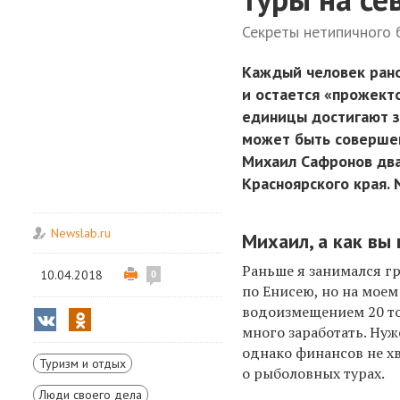
Секреты нетипичного 
Каждый человек рано
и остается «прожекто
единицы достигают з
может быть совершен
Михаил Сафронов два
Красноярского края. 
Newslab.ru
Михаил, а как вы
Раньше я занимался г
10.04.2018
0
по Енисею, но на мое
водоизмещением 20 т
много заработать. Ну
однако финансов не хв
Туризм и отдых
о рыболовных турах.
Люди своего дела