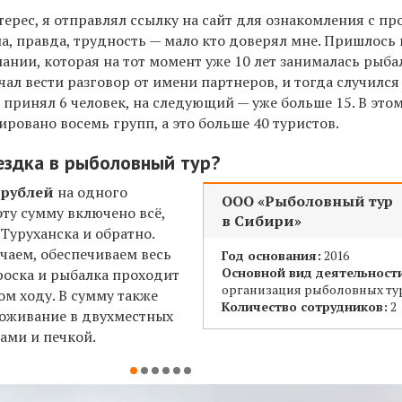
терес, я отправлял ссылку на сайт для ознакомления с п
а, правда, трудность — мало кто доверял мне. Пришлось 
ании, которая на тот момент уже 10 лет занималась рыба
ал вести разговор от имени партнеров, и тогда случилс
я принял 6 человек, на следующий — уже больше 15. В это
нировано восемь групп, а это больше 40 туристов.
ездка в рыболовный тур?
 рублей
на одного
ООО «Рыболовный тур
эту сумму включено всё,
в Сибири»
Туруханска и обратно.
чаем, обеспечиваем весь
Год основания:
2016
Основной вид деятельност
роска и рыбалка проходит
организация рыболовных ту
ом ходу. В сумму также
Количество сотрудников:
2
оживание в двухместных
ами и печкой.