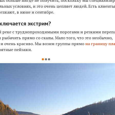
ых больше нигде не получить, поскольку мы специализи
льных условиях, и это очень цепляет людей. Есть клиенты
иезжают, в июне и сентябре.
аключается экстрим?
й реке с труднопроходимыми порогами и резкими переп
 рыбачить прямо со скалы. Мало того, что это необычно,
е и очень красиво. Мы возим группы прямо
на границу пл
роятные пейзажи.