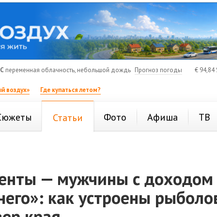
°C
переменная облачность, небольшой дождь
Прогноз погоды
€
94,84
й воздух»
Где купаться летом?
Сюжеты
Фото
Афиша
ТВ
Статьи
енты — мужчины с доходом
него»: как устроены рыбол
вер края