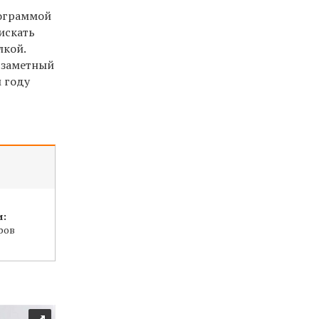
рограммой
искать
лкой.
я заметный
м году
и:
ров