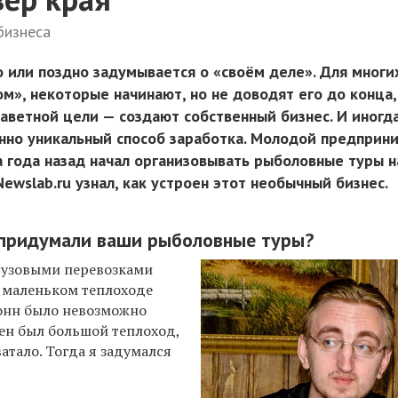
бизнеса
 или поздно задумывается о «своём деле». Для многих
м», некоторые начинают, но не доводят его до конца,
аветной цели — создают собственный бизнес. И иногд
но уникальный способ заработка. Молодой предприн
 года назад начал организовывать рыболовные туры н
Newslab.ru узнал, как устроен этот необычный бизнес.
 придумали ваши рыболовные туры?
рузовыми перевозками
м маленьком теплоходе
онн было невозможно
жен был большой теплоход,
атало. Тогда я задумался