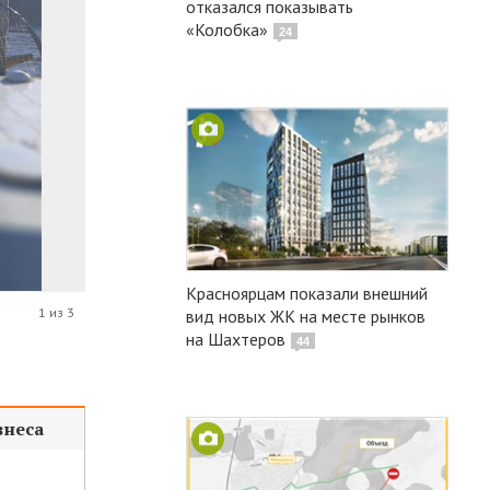
отказался показывать
«Колобка»
24
Красноярцам показали внешний
1 из 3
вид новых ЖК на месте рынков
на Шахтеров
44
знеса