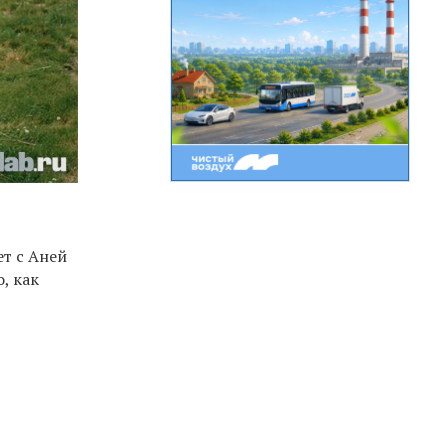
ет с Аней
, как