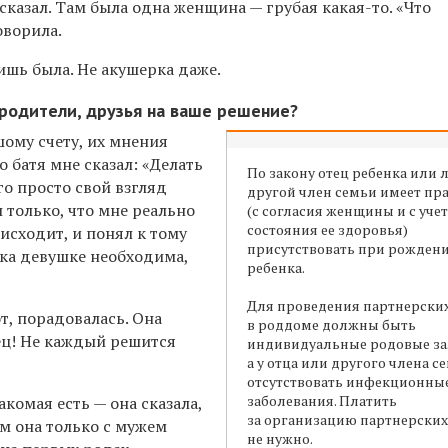
 сказал. Там была одна женщина — грубая какая-то. «Что
оворила.
лишь была. Не акушерка даже.
 родители, друзья на ваше решение?
шому счету, их мнения
о батя мне сказал: «Делать
По закону отец ребенка или
его просто свой взгляд
другой член семьи имеет пр
л только, что мне реально
(с согласия женщины и с уче
состояния ее здоровья)
оисходит, и понял к тому
присутствовать при рожден
ка девушке необходима,
ребенка.
Для проведения партнерски
т, порадовалась. Она
в роддоме должны быть
ец! Не каждый решится
индивидуальные родовые за
а у отца или другого члена с
отсутствовать инфекционны
заболевания. Платить
акомая есть — она сказала,
за организацию партнерских
м она только с мужем
не нужно.