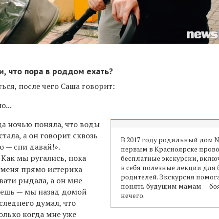
и, что пора в роддом ехать?
ься, после чего Саша говорит:
о...
огда ночью поняла, что воды
стала, а он говорит сквозь
В 2017 году родильный дом №
о — спи давай!».
первым в Красноярске пров
 Как мы ругались, пока
бесплатные экскурсии, вкл
в себя полезные лекции для
 меня прямо истерика
родителей. Экскурсия помог
овати рыдала, а он мне
понять будущим мамам — бо
ноешь — мы назад домой
нечего.
следнего думал, что
олько когда мне уже