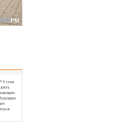
 5 стал
одить
ючающие
 будущих
ает
яться