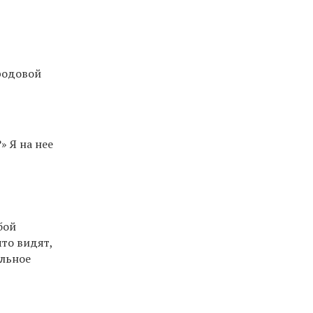
дродовой
» Я на нее
бой
что видят,
яльное