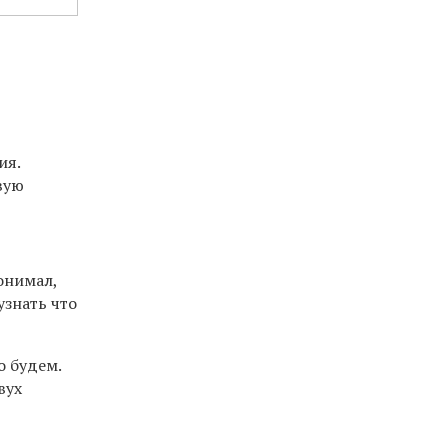
ия.
вую
понимал,
узнать что
о будем.
вух