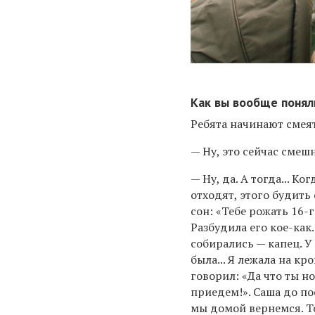
Как вы вообще понял
Ребята начинают смеят
— Ну, это сейчас смешн
— Ну, да. А тогда... К
отходят, этого будить 
сон: «Тебе рожать 16-г
Разбудила его кое-как.
собирались — капец. У
была... Я лежала на кр
говорил: «Да что ты 
приедем!». Саша до по
мы домой вернемся. Т