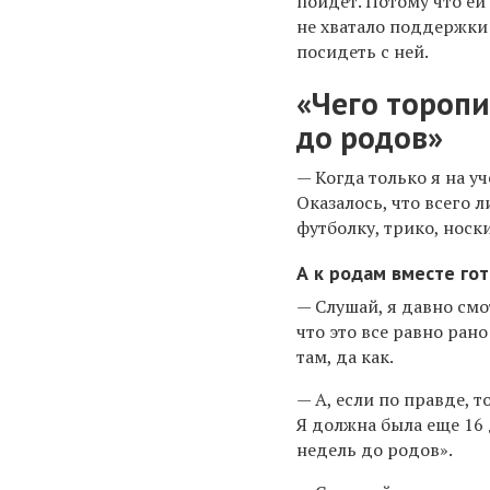
пойдет. Потому что ей
не хватало поддержки
посидеть с ней.
«Чего торопи
до родов»
— Когда только я на уч
Оказалось, что всего
футболку, трико, носк
А к родам вместе го
— Слушай, я давно смот
что это все равно ран
там, да как.
— А, если по правде, т
Я должна была еще 16 
недель до родов».