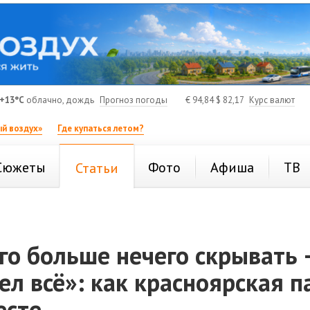
+13°C
облачно, дождь
Прогноз погоды
€
94,84
$
82,17
Курс валют
й воздух»
Где купаться летом?
Сюжеты
Фото
Афиша
ТВ
Статьи
го больше нечего скрывать 
ел всё»: как красноярская п
есте