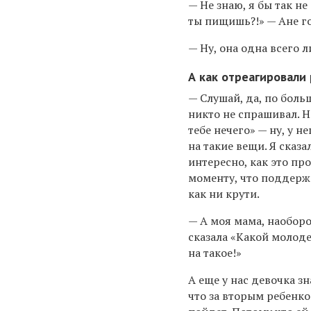
— Не знаю, я бы так не
ты пищишь?!» — Ане г
— Ну, она одна всего 
А как отреагировали
— Слушай, да, по боль
никто не спрашивал. Н
тебе нечего» — ну, у н
на такие вещи. Я сказа
интересно, как это пр
моменту, что поддерж
как ни крути.
— А моя мама, наоборо
сказала «Какой молод
на такое!»
А еще у нас девочка зн
что за вторым ребенко