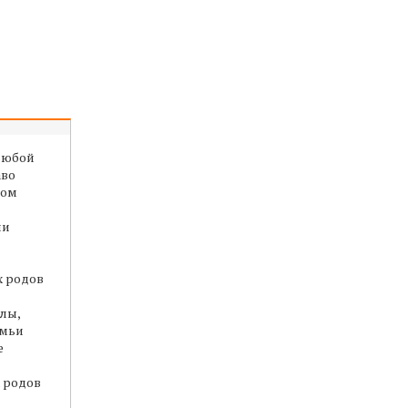
 любой
аво
том
ии
х родов
лы,
емьи
е
 родов