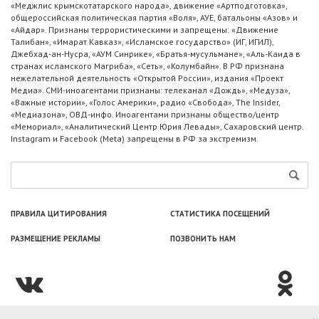
«Меджлис крымскотатарского народа», движение «Артподготовка»,
общероссийская политическая партия «Воля», АУЕ, батальоны «Азов» и
«Айдар». Признаны террористическими и запрещены: «Движение
Талибан», «Имарат Кавказ», «Исламское государство» (ИГ, ИГИЛ),
Джебхад-ан-Нусра, «АУМ Синрике», «Братья-мусульмане», «Аль-Каида в
странах исламского Магриба», «Сеть», «Колумбайн». В РФ признана
нежелательной деятельность «Открытой России», издания «Проект
Медиа». СМИ-иноагентами признаны: телеканал «Дождь», «Медуза»,
«Важные истории», «Голос Америки», радио «Свобода», The Insider,
«Медиазона», ОВД-инфо. Иноагентами признаны общество/центр
«Мемориал», «Аналитический Центр Юрия Левады», Сахаровский центр.
Instagram и Facebook (Metа) запрещены в РФ за экстремизм.
ПРАВИЛА ЦИТИРОВАНИЯ
СТАТИСТИКА ПОСЕЩЕНИЙ
РАЗМЕЩЕНИЕ РЕКЛАМЫ
ПОЗВОНИТЬ НАМ