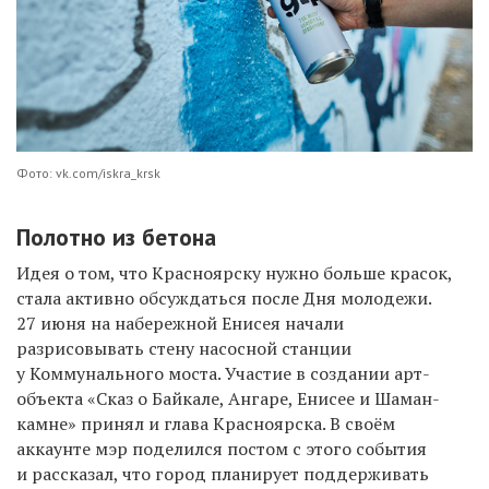
Фото: vk.com/iskra_krsk
Полотно из бетона
Идея о том, что
Красноярску нужно больше красок,
стала активно обсуждаться
после Дня молодежи.
27 июня на набережной Енисея начали
разрисовывать стену насосной станции
у Коммунального моста.
Участие в создании
арт-
объекта
«Сказ о Байкале, Ангаре, Енисее и Шаман-
камне
»
принял и глава Красноярска. В своём
аккаунте мэр поделился постом с этого события
и
рассказал, что
город планирует
поддерживать