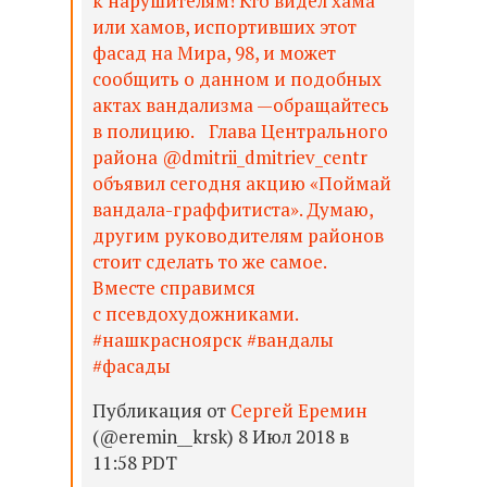
к нарушителям! Кто видел хама
или хамов, испортивших этот
фасад на Мира, 98, и может
сообщить о данном и подобных
актах вандализма —обращайтесь
в полицию. Глава Центрального
района @dmitrii_dmitriev_centr
объявил сегодня акцию «Поймай
вандала-граффитиста». Думаю,
другим руководителям районов
стоит сделать то же самое.
Вместе справимся
с псевдохудожниками.
#нашкрасноярск #вандалы
#фасады
Публикация от
Сергей Еремин
(@eremin__krsk) 8 Июл 2018 в
11:58 PDT