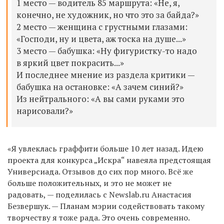
1 место — водитель 85 маршрута: «Не, я,
конечно,
не художник,
но
чт
о
это за байда?»
2 место — женщина с грустными глазами:
«Господи, ну и цвета, аж тоска на душе...»
3 место — бабушка: «Ну фигуристку-то надо
в яркий цвет покрасить...»
И последнее мнение из раздела критики —
бабушка на остановке: «А зачем синий?»
Из нейтрального: «А вы сами руками это
нарисовали?»
«Я увлеклась граффити больше 10 лет назад. Идею
проекта для конкурса „Искра“ навеяла предстоящая
Универсиада. Отзывов до сих пор много. Всё же
больше положительных, и это не может не
радовать, — поделилась с Newslab.ru
Анастасия
Безвершук. —
П
ланам мэрии
содействовать такому
творчеству
я тоже рада.
Это очень современно.