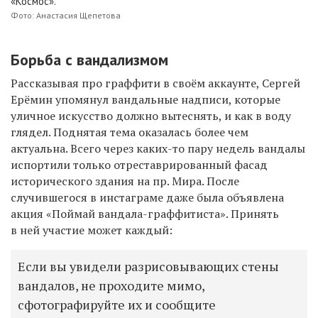
«Космос».
Фото: Анастасия Щепетова
Борьба с вандализмом
Р
ассказывая про граффити в своём аккаунте, Сергей
Ерёмин упомянул вандальные надписи,
которые
уличное искусство должно вытеснять,
и как в воду
глядел.
Поднятая тема оказалась более чем
актуальна.
Всего через каких-то пару
недель вандалы
испортили
только
отреставрированный фасад
исторического здания
на пр. Мира.
После
случившегося в инстаграме даже была объявлена
акци
я
«Поймай вандала-граффитиста».
Принять
в ней участие может каждый:
Если вы увидели разрисовывающих стены
вандалов, не проходите мимо,
сфотографируйте их и сообщите