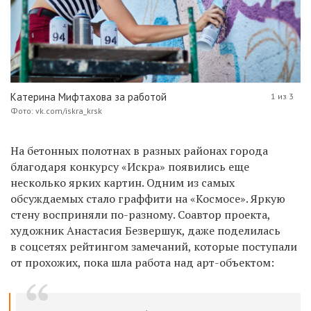
Катерина Мифтахова за работой
1 из 3
Фото: vk.com/iskra_krsk
Н
а бетонных полотнах в разных районах города
благодаря конкурсу «Искра»
появились еще
несколько ярких картин
.
Одним из самых
обсуждаемых
стало
граффити на «Космосе». Яркую
стену восприняли по-разному.
Соавтор
проекта,
художник Анастасия Безвершук, даже подели
лась
в соцсетях
рейтингом
замечаний, которые поступали
от прохожих, пока шла работа над арт-объектом: