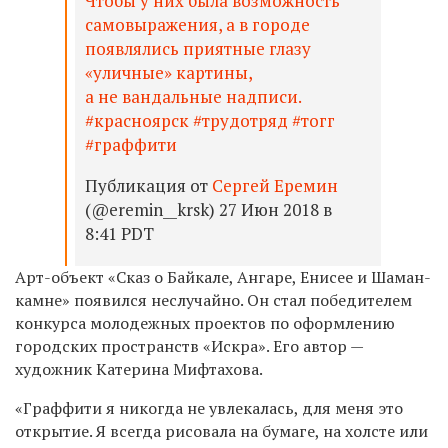
Чтобы у них была возможность
самовыражения, а в городе
появлялись приятные глазу
«уличные» картины,
а не вандальные надписи.
#красноярск #трудотряд #тогг
#граффити
Публикация от
Сергей Еремин
(@eremin__krsk) 27 Июн 2018 в
8:41 PDT
Арт-объект
«Сказ о Байкале, Ангаре, Енисее и Шаман-
камне
»
появился неслучайно. Он стал победителем
конкурса молодежных проектов по оформлению
городских пространств «Искра».
Его автор —
художник
Катерина Мифтахова.
«Граффити я никогда не увлекалась, для меня это
открытие. Я всегда рисовала на бумаге, на холсте или