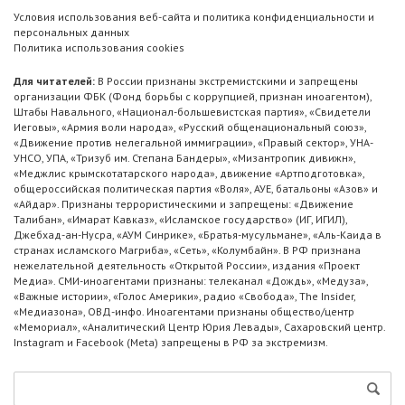
Условия использования веб-сайта и политика конфиденциальности и
персональных данных
Политика использования cookies
Для читателей:
В России признаны экстремистскими и запрещены
организации ФБК (Фонд борьбы с коррупцией, признан иноагентом),
Штабы Навального, «Национал-большевистская партия», «Свидетели
Иеговы», «Армия воли народа», «Русский общенациональный союз»,
«Движение против нелегальной иммиграции», «Правый сектор», УНА-
УНСО, УПА, «Тризуб им. Степана Бандеры», «Мизантропик дивижн»,
«Меджлис крымскотатарского народа», движение «Артподготовка»,
общероссийская политическая партия «Воля», АУЕ, батальоны «Азов» и
«Айдар». Признаны террористическими и запрещены: «Движение
Талибан», «Имарат Кавказ», «Исламское государство» (ИГ, ИГИЛ),
Джебхад-ан-Нусра, «АУМ Синрике», «Братья-мусульмане», «Аль-Каида в
странах исламского Магриба», «Сеть», «Колумбайн». В РФ признана
нежелательной деятельность «Открытой России», издания «Проект
Медиа». СМИ-иноагентами признаны: телеканал «Дождь», «Медуза»,
«Важные истории», «Голос Америки», радио «Свобода», The Insider,
«Медиазона», ОВД-инфо. Иноагентами признаны общество/центр
«Мемориал», «Аналитический Центр Юрия Левады», Сахаровский центр.
Instagram и Facebook (Metа) запрещены в РФ за экстремизм.