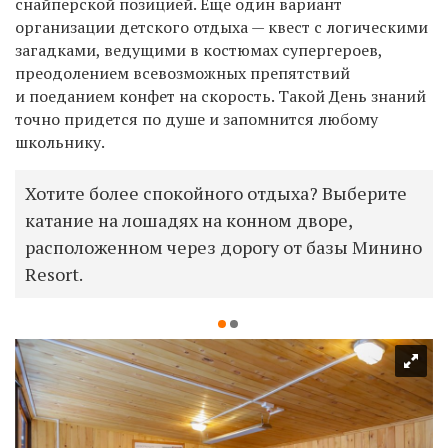
снайперск
ой
позици
ей.
Еще один вариант
организации детского отдыха — к
вест
с логическими
загадками, ведущими в костюмах супергероев,
преодолением всевозможных препятствий
и поеданием конфет на скорость. Такой День знаний
точно
придется по душе и
запомнится любому
школьнику.
Хотите более спокойного отдыха? Выберите
катание на лошадях на конном дворе,
расположенном через дорогу от базы Минино
Resort.