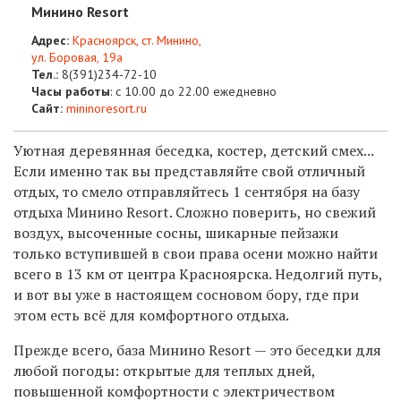
Минино Resort
Адрес:
Красноярск, ст. Минино,
ул. Боровая, 19а
Тел.:
8(391)
234-72-10
Часы работы
: с 10.00 до 22.00 ежедневно
Сайт:
mininoresort.ru
У
ютная
деревянная
беседка, костер,
детский смех
...
Если именно так вы представляйте свой отличный
отдых, то смело отправляйтесь 1 сентября на
баз
у
отдыха Минино Resort.
Сложно поверить, но свежий
воздух, высоченные сосны, шикарные пейзажи
только вступившей в свои права осени можно найти
всего в 13 км от центра Красноярска.
Недолгий путь,
и вот вы уже в настоящем сосновом бору, где при
этом есть вс
ё
для комфортного отдыха.
Прежде всего, б
аза Минино Resort —
это беседки для
любой погоды: открытые
для
теплых
дней,
повышенной комфортности с электричеством