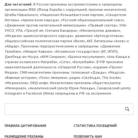
Для читателей:
В России признаны экстремистскими и запрещены
организации ФБК (Фонд борьбы с коррупцией, признан иноагентом),
Штабы Навального, «Национал-большевистская партия», «Свидетели
Иеговы», «Армия воли народа», «Русский общенациональный союз»,
«Движение против нелегальной иммиграции», «Правый сектор», УНА-
УНСО, УПА, «Тризуб им. Степана Бандеры», «Мизантропик дивижн»,
«Меджлис крымскотатарского народа», движение «Артподготовка»,
общероссийская политическая партия «Воля», АУЕ, батальоны «Азов» и
«Айдар». Признаны террористическими и запрещены: «Движение
Талибан», «Имарат Кавказ», «Исламское государство» (ИГ, ИГИЛ),
Джебхад-ан-Нусра, «АУМ Синрике», «Братья-мусульмане», «Аль-Каида в
странах исламского Магриба», «Сеть», «Колумбайн». В РФ признана
нежелательной деятельность «Открытой России», издания «Проект
Медиа». СМИ-иноагентами признаны: телеканал «Дождь», «Медуза»,
«Важные истории», «Голос Америки», радио «Свобода», The Insider,
«Медиазона», ОВД-инфо. Иноагентами признаны общество/центр
«Мемориал», «Аналитический Центр Юрия Левады», Сахаровский центр.
Instagram и Facebook (Metа) запрещены в РФ за экстремизм.
ПРАВИЛА ЦИТИРОВАНИЯ
СТАТИСТИКА ПОСЕЩЕНИЙ
РАЗМЕЩЕНИЕ РЕКЛАМЫ
ПОЗВОНИТЬ НАМ