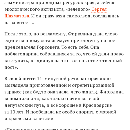
замминистра природных ресурсов края, а сейчас
экологического активиста, «зелёного»
Сергея
Шахматова.
И он сразу взял самоотвод, сославшись
на занятость.
После этого, по регламенту, Фирюлина дала слово
единственному оставшемуся претенденту на пост
председателя Горсовета. То есть себе. Она
поблагодарила собравшихся за то, что ей дали право
выступить, выдвинув на этот «очень ответственный
пост».
В своей почти 11-минутной речи, которая явно
выглядела приготовленной и отрепетированной
заранее (как будто она знала, чего ждать), Фирюлина
вспомнила и то, как только начинала свой
депутатский путь, и всё хорошее в Красноярске
за 10 лет. И пообещала
не особо спорить
с мэрией
и краевыми властями.
«Чиновники и депутаты нередко смотрят