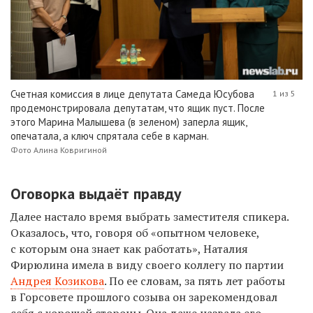
Счетная комиссия в лице депутата Самеда Юсубова
1 из 5
продемонстрировала депутатам, что ящик пуст. После
этого Марина Малышева (в зеленом) заперла ящик,
опечатала, а ключ спрятала себе в карман.
Фото Алина Ковригиной
Оговорка выдаёт правду
Далее настало время выбрать заместителя спикера.
Оказалось, что, говоря об «опытном человеке,
с которым она знает как работать», Наталия
Фирюлина имела в виду своего коллегу по партии
Андрея Козикова
. По ее словам, за пять лет работы
в Горсовете прошлого созыва он зарекомендовал
себя с хорошей стороны. Она даже назвала его