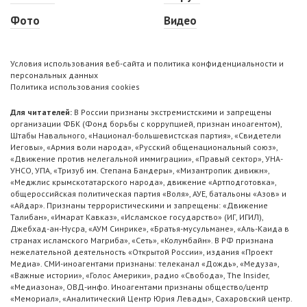
Фото
Видео
Условия использования веб-сайта и политика конфиденциальности и
персональных данных
Политика использования cookies
Для читателей:
В России признаны экстремистскими и запрещены
организации ФБК (Фонд борьбы с коррупцией, признан иноагентом),
Штабы Навального, «Национал-большевистская партия», «Свидетели
Иеговы», «Армия воли народа», «Русский общенациональный союз»,
«Движение против нелегальной иммиграции», «Правый сектор», УНА-
УНСО, УПА, «Тризуб им. Степана Бандеры», «Мизантропик дивижн»,
«Меджлис крымскотатарского народа», движение «Артподготовка»,
общероссийская политическая партия «Воля», АУЕ, батальоны «Азов» и
«Айдар». Признаны террористическими и запрещены: «Движение
Талибан», «Имарат Кавказ», «Исламское государство» (ИГ, ИГИЛ),
Джебхад-ан-Нусра, «АУМ Синрике», «Братья-мусульмане», «Аль-Каида в
странах исламского Магриба», «Сеть», «Колумбайн». В РФ признана
нежелательной деятельность «Открытой России», издания «Проект
Медиа». СМИ-иноагентами признаны: телеканал «Дождь», «Медуза»,
«Важные истории», «Голос Америки», радио «Свобода», The Insider,
«Медиазона», ОВД-инфо. Иноагентами признаны общество/центр
«Мемориал», «Аналитический Центр Юрия Левады», Сахаровский центр.