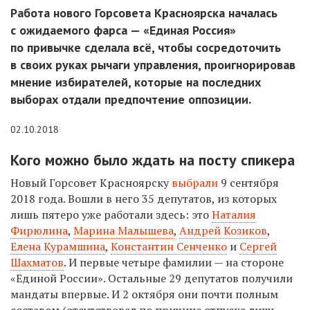
Работа нового Горсовета Красноярска началась
с ожидаемого фарса — «Единая Россия»
по привычке сделала всё, чтобы сосредоточить
в своих руках рычаги управления, проигнорировав
мнение избирателей, которые на последних
выборах отдали предпочтение оппозиции.
02.10.2018
Кого можно было ждать на посту спикера
Новый Горсовет Красноярску
выбрали
9 сентября
2018 года. Вошли в него 35 депутатов, из которых
лишь пятеро уже работали здесь: это
Наталия
Фирюлина
,
Марина Малышева
,
Андрей Козиков
,
Елена Курамшина
,
Константин Сенченко
и
Сергей
Шахматов
. И первые четыре фамилии — на стороне
«Единой России». Остальные 29 депутатов получили
мандаты впервые. И 2 октября они почти полным
составом (отсутствовал по причине отпуска лишь