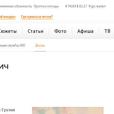
ременная облачность
Прогноз погоды
€
94,84
$
82,17
Курс валют
й воздух»
Где купаться летом?
Сюжеты
Статьи
Фото
Афиша
ТВ
ция службы 005
Досье
ИЧ
и Грузия