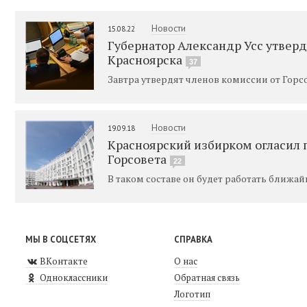
Новости
15.08.22
Губернатор Александр Усс утверд
Красноярска
37
Завтра утвердят членов комиссии от Горсо
Новости
19.09.18
Красноярский избирком огласил 
Горсовета
22
В таком составе он будет работать ближай
МЫ В СОЦСЕТЯХ
СПРАВКА
ВКонтакте
О нас
Одноклассники
Обратная связь
Логотип