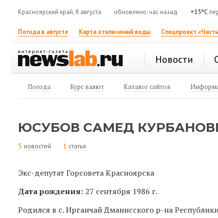
Красноярский край, 8 августа
обновлено: час назад
+15°C
пе
Погода в августе
Карта отключений воды
Спецпроект «Чисты
Новости
Погода
Курс валют
Каталог сайтов
Информа
ЮСУБОВ САМЕД КУРБАНОВ
5
новостей
1
статья
Экс-депутат Горсовета Красноярска
Дата рождения:
27 сентября 1986 г.
Родился в
с. Ирганчай Дманисского р-на Республик