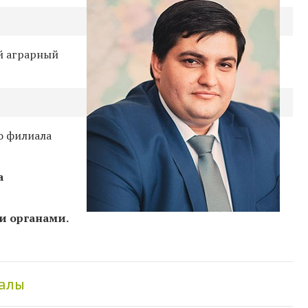
й аграрный
о филиала
а
и органами.
иалы