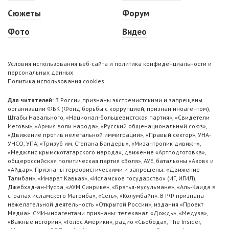
Сюжеты
Форум
Фото
Видео
Условия использования веб-сайта и политика конфиденциальности и
персональных данных
Политика использования cookies
Для читателей:
В России признаны экстремистскими и запрещены
организации ФБК (Фонд борьбы с коррупцией, признан иноагентом),
Штабы Навального, «Национал-большевистская партия», «Свидетели
Иеговы», «Армия воли народа», «Русский общенациональный союз»,
«Движение против нелегальной иммиграции», «Правый сектор», УНА-
УНСО, УПА, «Тризуб им. Степана Бандеры», «Мизантропик дивижн»,
«Меджлис крымскотатарского народа», движение «Артподготовка»,
общероссийская политическая партия «Воля», АУЕ, батальоны «Азов» и
«Айдар». Признаны террористическими и запрещены: «Движение
Талибан», «Имарат Кавказ», «Исламское государство» (ИГ, ИГИЛ),
Джебхад-ан-Нусра, «АУМ Синрике», «Братья-мусульмане», «Аль-Каида в
странах исламского Магриба», «Сеть», «Колумбайн». В РФ признана
нежелательной деятельность «Открытой России», издания «Проект
Медиа». СМИ-иноагентами признаны: телеканал «Дождь», «Медуза»,
«Важные истории», «Голос Америки», радио «Свобода», The Insider,