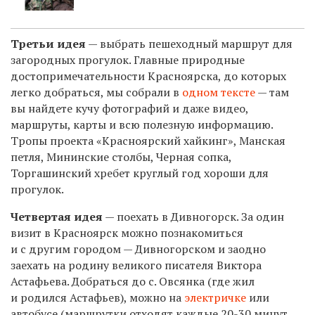
Третьи идея
— выбрать пешеходный маршрут для
загородных прогулок.
Главные природные
достопримечательности Красноярска, до которых
легко добраться, мы собрали в
одном тексте
— там
вы найдете кучу фотографий и даже видео,
маршруты, карты и всю полезную информацию.
Тропы проекта «Красноярский хайкинг», Манская
петля, Мининские столбы, Черная сопка,
Торгашинский хребет круглый год хороши для
прогулок.
Четвертая идея
— поехать в Дивногорск.
За один
визит в Красноярск можно познакомиться
и с другим городом — Дивногорском и заодно
заехать на родину великого писателя Виктора
Астафьева. Добраться до с. Овсянка (где жил
и родился Астафьев), можно на
электричке
или
автобусе (маршрутки отходят каждые 20-30 минут