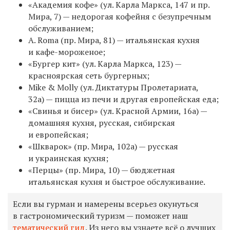
«Академия кофе» (
ул. Карла Маркса, 147 и пр.
Мира, 7
)
—
недорогая кофейня с безупречным
обслуживанием;
A. Roma
(пр. Мира, 81)
—
итальянская кухня
и кафе-мороженое;
«Бургер кит»
(ул. Карла Маркса, 123)
—
красноярская сеть бургерных;
Mike & Molly
(ул. Диктатуры Пролетариата,
32а)
—
пицца из печи и другая европейская еда;
«С
винья и бисер
»
(ул. Красной Армии, 16а)
—
домашняя кухня,
русская, сибирская
и европейская;
«
Шкварок
»
(пр. Мира, 102а)
—
русская
и украинская кухня;
«
Перцы
»
(пр. Мира, 10)
—
бюджетная
итальянская кухня и быстрое обслуживание.
Е
сли вы гурман и намерены всерьез окунуться
в гастрономический туризм — поможет наш
тематический гид
. Из него вы узнаете всё о лучших