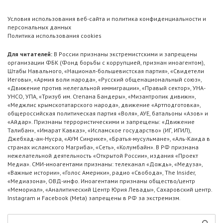
Условия использования веб-сайта и политика конфиденциальности и
персональных данных
Политика использования cookies
Для читателей:
В России признаны экстремистскими и запрещены
организации ФБК (Фонд борьбы с коррупцией, признан иноагентом),
Штабы Навального, «Национал-большевистская партия», «Свидетели
Иеговы», «Армия воли народа», «Русский общенациональный союз»,
«Движение против нелегальной иммиграции», «Правый сектор», УНА-
УНСО, УПА, «Тризуб им. Степана Бандеры», «Мизантропик дивижн»,
«Меджлис крымскотатарского народа», движение «Артподготовка»,
общероссийская политическая партия «Воля», АУЕ, батальоны «Азов» и
«Айдар». Признаны террористическими и запрещены: «Движение
Талибан», «Имарат Кавказ», «Исламское государство» (ИГ, ИГИЛ),
Джебхад-ан-Нусра, «АУМ Синрике», «Братья-мусульмане», «Аль-Каида в
странах исламского Магриба», «Сеть», «Колумбайн». В РФ признана
нежелательной деятельность «Открытой России», издания «Проект
Медиа». СМИ-иноагентами признаны: телеканал «Дождь», «Медуза»,
«Важные истории», «Голос Америки», радио «Свобода», The Insider,
«Медиазона», ОВД-инфо. Иноагентами признаны общество/центр
«Мемориал», «Аналитический Центр Юрия Левады», Сахаровский центр.
Instagram и Facebook (Metа) запрещены в РФ за экстремизм.