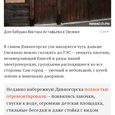
Дом бабушки Виктора Астафьева в Овсянке.
1 из 4
В самом Дивногорске (он находится чуть дальше
Овсянки)
можно
съездить до ГЭС — увидеть плотину,
незамерзающий Енисей и ряды линий
электропередач, гроздьями расходящиеся во все
стороны. Сам город — уютный и небольшой, с кучей
зелени и маленьких двориков.
Недавно набережную Дивногорска
полностью
отремонтировали
— появились лавочки,
спуски к воде, огромная детская площадка,
стильные беседки и даже стойка с видом