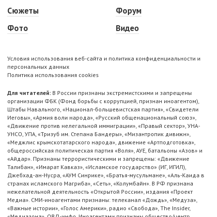
Сюжеты
Форум
Фото
Видео
Условия использования веб-сайта и политика конфиденциальности и
персональных данных
Политика использования cookies
Для читателей:
В России признаны экстремистскими и запрещены
организации ФБК (Фонд борьбы с коррупцией, признан иноагентом),
Штабы Навального, «Национал-большевистская партия», «Свидетели
Иеговы», «Армия воли народа», «Русский общенациональный союз»,
«Движение против нелегальной иммиграции», «Правый сектор», УНА-
УНСО, УПА, «Тризуб им. Степана Бандеры», «Мизантропик дивижн»,
«Меджлис крымскотатарского народа», движение «Артподготовка»,
общероссийская политическая партия «Воля», АУЕ, батальоны «Азов» и
«Айдар». Признаны террористическими и запрещены: «Движение
Талибан», «Имарат Кавказ», «Исламское государство» (ИГ, ИГИЛ),
Джебхад-ан-Нусра, «АУМ Синрике», «Братья-мусульмане», «Аль-Каида в
странах исламского Магриба», «Сеть», «Колумбайн». В РФ признана
нежелательной деятельность «Открытой России», издания «Проект
Медиа». СМИ-иноагентами признаны: телеканал «Дождь», «Медуза»,
«Важные истории», «Голос Америки», радио «Свобода», The Insider,
«Медиазона», ОВД-инфо. Иноагентами признаны общество/центр