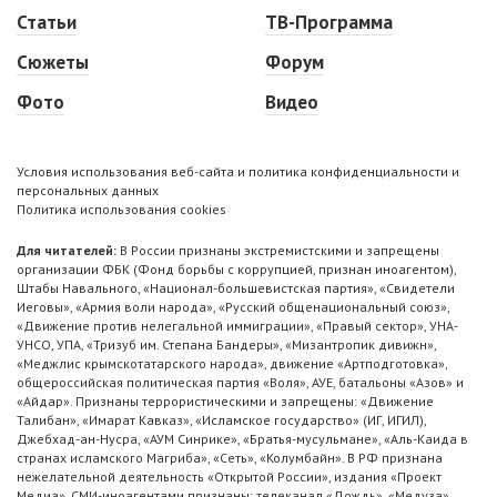
Статьи
ТВ-Программа
Сюжеты
Форум
Фото
Видео
Условия использования веб-сайта и политика конфиденциальности и
персональных данных
Политика использования cookies
Для читателей:
В России признаны экстремистскими и запрещены
организации ФБК (Фонд борьбы с коррупцией, признан иноагентом),
Штабы Навального, «Национал-большевистская партия», «Свидетели
Иеговы», «Армия воли народа», «Русский общенациональный союз»,
«Движение против нелегальной иммиграции», «Правый сектор», УНА-
УНСО, УПА, «Тризуб им. Степана Бандеры», «Мизантропик дивижн»,
«Меджлис крымскотатарского народа», движение «Артподготовка»,
общероссийская политическая партия «Воля», АУЕ, батальоны «Азов» и
«Айдар». Признаны террористическими и запрещены: «Движение
Талибан», «Имарат Кавказ», «Исламское государство» (ИГ, ИГИЛ),
Джебхад-ан-Нусра, «АУМ Синрике», «Братья-мусульмане», «Аль-Каида в
странах исламского Магриба», «Сеть», «Колумбайн». В РФ признана
нежелательной деятельность «Открытой России», издания «Проект
Медиа». СМИ-иноагентами признаны: телеканал «Дождь», «Медуза»,