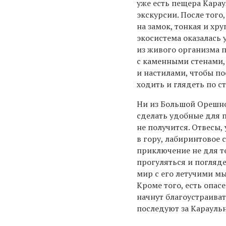
уже есть пещера Карау
экскурсии. После того
на замок, тонкая и хр
экосистема оказалась
из живого организма 
с каменными стенами,
и настилами, чтобы п
ходить и глядеть по с
Ни из Большой Орешно
сделать удобные для 
не получится. Отвесы,
в гору, лабиринтовое 
приключение не для те
прогуляться и погляд
мир с его летучими м
Кроме того, есть опас
начнут благоустраива
последуют за Караульн