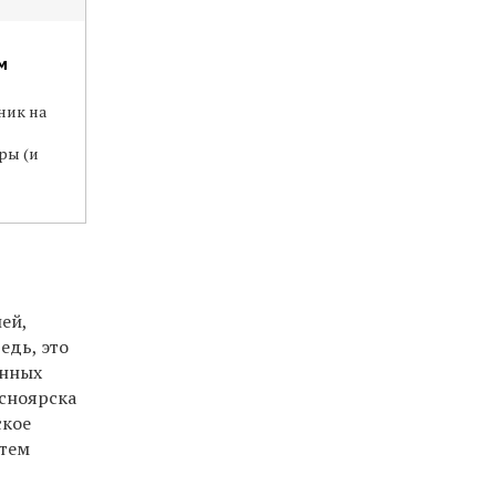
м
ник на
ры (и
ей,
едь, это
енных
асноярска
ское
атем