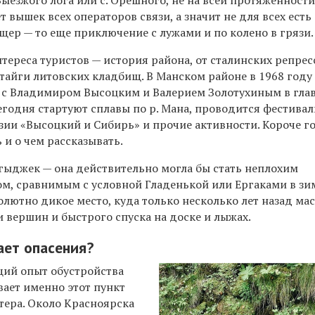
 Выезжого лога или с. Орешного, не на всей протяженности
т вышек всех операторов связи, а значит не для всех есть 
щер — то еще приключение с лужами и по колено в грязи.
тереса туристов — история района, от сталинских репре
тайги литовских кладбищ. В Манском районе в 1968 году
 с Владимиром Высоцким и Валерием Золотухиным в гла
егодня стартуют сплавы по р. Мана, проводится фестивал
зии «Высоцкий и Сибирь» и прочие активности. Короче г
 и о чем рассказывать.
ргыджек — она действительно могла бы стать неплохим
, сравнимым с условной Гладенькой или Ергаками в зи
солютно дикое место, куда только несколько лет назад ма
 вершин и быстрого спуска на доске и лыжах.
ает опасения?
ий опыт обустройства
вает именно этот пункт
тера. Около Красноярска