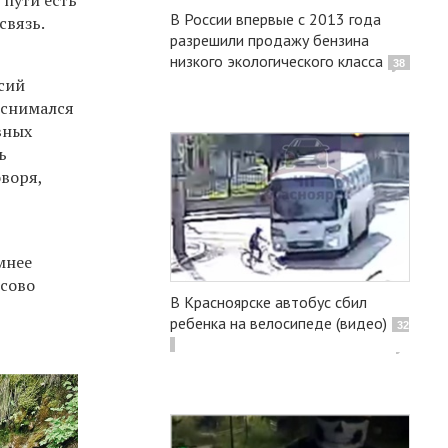
 пути есть
В России впервые с 2013 года
связь.
разрешили продажу бензина
низкого экологического класса
38
ссий
 снимался
вных
ь
оворя,
мнее
ссово
В Красноярске автобус сбил
ребенка на велосипеде (видео)
32