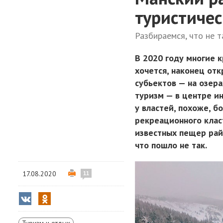
туристиче
Разбираемся, что не 
В 2020 году многие к
хочется, наконец от
субьектов — на озера
туризм — в центре и
у властей, похоже, 
рекреационного класт
известных пещер рай
что пошло не так.
17.08.2020
11
Туризм и отдых