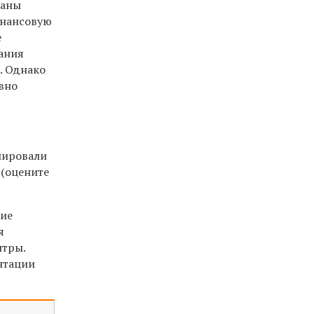
раны
инансовую
е
вания
). Однако
вно
анировали
 (оцените
шие
я
нтры.
нтации