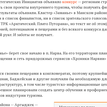
атегических Инициатив объявило
конкурс
— регионам ст
 свои проекты внутреннего туризма, чтобы получить ф
езультаты объявили. Кластер «Заманье» в Манском район
 в список финалистов, ни в список зрительского голосо
 ТРК «Арктический. Плато Путорана», но текст не об этом
рией, потенциалом и пещерами и без всякого конкурса да
 руке. И заботы не получает.
нье» берет свое начало в п. Нарва. На его территории пл
ещения и сеть придорожных сервисов «Хроники Нарвии»
ся своими пещерами в конгломератах, поэтому крупней
шная, Баджейская и другие получили бы необходимую дл
раструктуру, в том числе туристско-информационные це
 Орешное планировали создать центр обучения и профорие
ов индустрии туризма.
айона — Аргыджек —