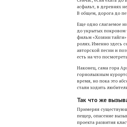
Сейчас, если ехать до
асфальт, в деревнях не
В общем, дорога до пе
Еще одно слагаемое ин
до укрытых покровом 
фильм «Хозяин тайги»
ролях. Именно здесь с
авторской песни и поэ
есть на что посмотреть
Наконец, сама гора А
горнолыжным курортом
время, но пока это аб
стали ходить любители
Так что же вызыв
Примеряя существующ
пещер, опасение вызы
проекта развития клас