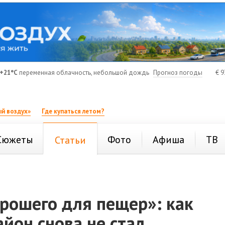
+21°C
переменная облачность, небольшой дождь
Прогноз погоды
€
9
й воздух»
Где купаться летом?
Сюжеты
Фото
Афиша
ТВ
Статьи
рошего для пещер»: как
йон снова не стал