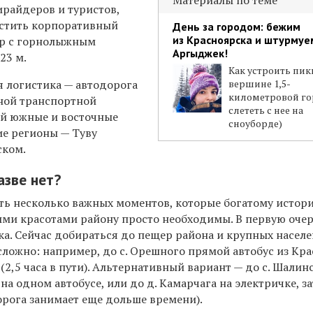
Материалы по теме
райдеров и туристов,
естить корпоративный
День за городом: бежим
из Красноярска и штурмуе
тр с горнолыжным
Аргыджек!
23 м.
Как устроить пик
я логистика — автодорога
вершине 1,5-
километровой го
вной транспортной
слететь с нее на
ей южные и восточные
сноуборде)
ие регионы — Туву
ском.
азве нет?
сть несколько важных моментов, которые богатому истори
ми красотами району просто необходимы. В первую очер
ка. Сейчас добираться до пещер района и крупных насел
сложно: например, до с. Орешного прямой автобус из Кр
 (2,5 часа в пути). Альтернативный вариант — до с. Шалин
 на одном автобусе, или до д. Камарчага на электричке, з
дорога занимает еще дольше времени).