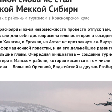
ской Меккой Сибири
так с районным туризмом в Красноярском крае
расноярцы из-за невозможности провести отпуск там,
крыли для себя достопримечательности края и соседни
х Хакасии, в Ергаках, на Алтае не протолкнуться. Внут
нформационной повестки, и на его дальнейшее развит
большие планы. Очередная инициатива — создание тури
ера в Манском районе, которая касается в том числе
она — Большой Орешной, Баджейской и других. Разби