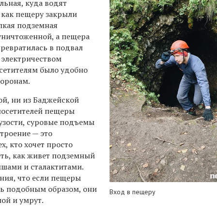
льная, куда водят
, как пещеру закрыли
упкая подземная
 уничтоженной, а пещера
превратилась в подвал
 электричеством
осетителям было удобно
торонам.
й, ни из Баджейской
посетителей пещеры
 узости, суровые подъемы
строение — это
х, кто хочет просто
еть, как живет подземный
ышами и сталактитами.
ения, что если пещеры
ть подобным образом, они
Вход в пещеру
ой и умрут.