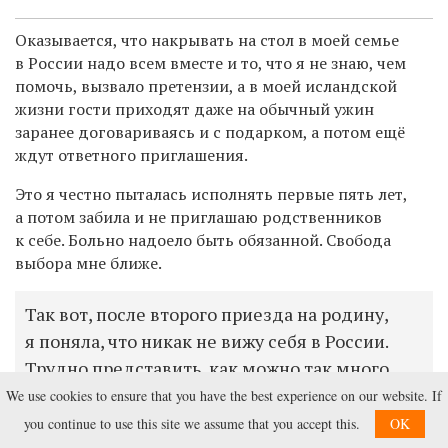
Оказывается, что накрывать на стол в моей семье
в России надо всем вместе и то, что я не знаю, чем
помочь, вызвало претензии, а в моей исландской
жизни гости приходят даже на обычный ужин
заранее договариваясь и с подарком, а потом ещё
ждут ответного приглашения.
Это я честно пыталась исполнять первые пять лет,
а потом забила и не приглашаю родственников
к себе. Больно надоело быть обязанной. Свобода
выбора мне ближе.
Так вот, после второго приезда на родину,
я поняла, что никак не вижу себя в России.
Трудно представить, как можно так много
работать и жить в постоянном стрессе, жить
We use cookies to ensure that you have the best experience on our website. If
для кого-то или чего-то...
you continue to use this site we assume that you accept this.
OK