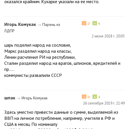
оказался крайним. Кухарке указали на ее место.
−
+
Игорь Комукак
0
4
→
Парень из
ЛДПР
2 июня 2018 г. 20:05
царь поделил народ на сословия,
Маркс разделил народ на классы,
Ленин расчленил РИ на республики,
Сталин разделил народ на врагов, шпионов, вредителей и
пр.....
коммунисты развалили СССР
−
+
шпак
0
4
→
Игорь Комукак
26 сентября 2019 г. 21:49
Здесь уместно привести данные о сумме, выделяемой из
ВВП на личное потребление, например, учителя в РФ и
США в месяц. По номиналу