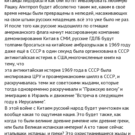
китайцы лидорасы и как они хотят инвазировать любимую
Рашку. Агитпроп будет абсолютно таким же, каким в своё
время немцы были превращены в нелюдей, насаживающих
на свои штыки русских младенцев. всё это уже было не раз.
И после того как русские жыдошиллз по отмашке
американского флага начнут массированную компанию
демонизирования Китая в СМИ, русские ГДЛБ будут
толпами бросаться на китайские амбразуры.как в 1969 году
даже ещё в СССР в один секунд была организована в СССР
антикитайская истерия. в США,многочисленные книги на
тему, что
эта антикитайская истерия 1969 года в СССР была
инспирована ЦРУ и проамериканскими шиллз в СССР, и
раскручивалась теми же советскими жыдами, которые
тогда одновременно раскручивали и "Пражскую весну" и
эмиграцию в Израиль и движение "Встреча в следующем
году в Иерусалиме".
В этой войне с Китаем русский народ будет уничтожен как
вообще какая то ощутимая нация. Это будет также, как
когда то были великие древние римляне или древние греки,
или была Великая испанская империя! А кто такие сейчас
итальяшки, испанцы, и греки? Это охристианившиеся жыды и