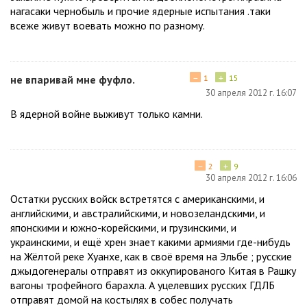
нагасаки чернобыль и прочие ядерные испытания .таки
всеже живут воевать можно по разному.
−
+
не впаривай мне фуфло.
1
15
30 апреля 2012 г. 16:07
В ядерной войне выживут только камни.
−
+
2
9
30 апреля 2012 г. 16:06
Остатки русских войск встретятся с американскими, и
английскими, и австралийскими, и новозеландскими, и
японскими и южно-корейскими, и грузинскими, и
украинскими, и ещё хрен знает какими армиями где-нибудь
на Жёлтой реке Хуанхе, как в своё время на Эльбе ; русские
джыдогенералы отправят из оккупированого Китая в Рашку
вагоны трофейного барахла. А уцелевших русских ГДЛБ
отправят домой на костылях в собес получать