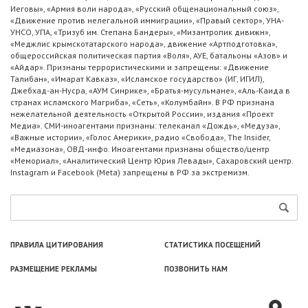
Иеговы», «Армия воли народа», «Русский общенациональный союз»,
«Движение против нелегальной иммиграции», «Правый сектор», УНА-
УНСО, УПА, «Тризуб им. Степана Бандеры», «Мизантропик дивижн»,
«Меджлис крымскотатарского народа», движение «Артподготовка»,
общероссийская политическая партия «Воля», АУЕ, батальоны «Азов» и
«Айдар». Признаны террористическими и запрещены: «Движение
Талибан», «Имарат Кавказ», «Исламское государство» (ИГ, ИГИЛ),
Джебхад-ан-Нусра, «АУМ Синрике», «Братья-мусульмане», «Аль-Каида в
странах исламского Магриба», «Сеть», «Колумбайн». В РФ признана
нежелательной деятельность «Открытой России», издания «Проект
Медиа». СМИ-иноагентами признаны: телеканал «Дождь», «Медуза»,
«Важные истории», «Голос Америки», радио «Свобода», The Insider,
«Медиазона», ОВД-инфо. Иноагентами признаны общество/центр
«Мемориал», «Аналитический Центр Юрия Левады», Сахаровский центр.
Instagram и Facebook (Metа) запрещены в РФ за экстремизм.
ПРАВИЛА ЦИТИРОВАНИЯ
СТАТИСТИКА ПОСЕЩЕНИЙ
РАЗМЕЩЕНИЕ РЕКЛАМЫ
ПОЗВОНИТЬ НАМ