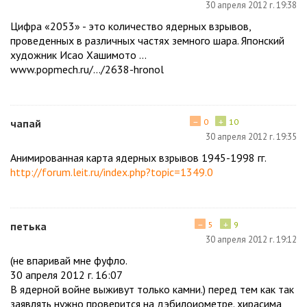
30 апреля 2012 г. 19:38
Цифра «2053» - это количество ядерных взрывов,
проведенных в различных частях земного шара. Японский
художник Исао Хашимото ...
www.popmech.ru/.../2638-hronol
−
+
чапай
0
10
30 апреля 2012 г. 19:35
Анимированная карта ядерных взрывов 1945-1998 гг.
http://forum.leit.ru/index.php?topic=1349.0
−
+
петька
5
9
30 апреля 2012 г. 19:12
(не впаривай мне фуфло.
30 апреля 2012 г. 16:07
В ядерной войне выживут только камни.) перед тем как так
заявлять нужно проверится на дэбилоиометре. хирасима