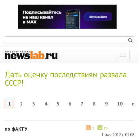
Показат
меню
Дать оценку последствиям развала
СССР!
1
2
3
4
5
6
7
8
9
10
по
−
+
по фАКТУ
1
15
1 мая 2012 г. 01:06