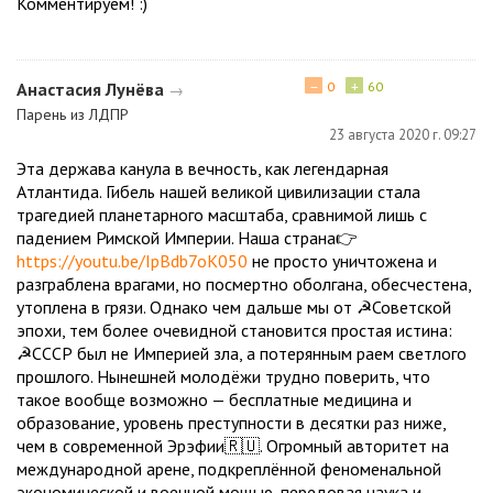
Комментируем! :)
−
+
Анастасия Лунёва
0
60
→
Парень из ЛДПР
23 августа 2020 г. 09:27
Эта держава канула в вечность, как легендарная
Атлантида. Гибель нашей великой цивилизации стала
трагедией планетарного масштаба, сравнимой лишь с
падением Римской Империи. Наша страна👉
https://youtu.be/IpBdb7oK050
не просто уничтожена и
разграблена врагами, но посмертно оболгана, обесчестена,
утоплена в грязи. Однако чем дальше мы от ☭Советской
эпохи, тем более очевидной становится простая истина:
☭СССР был не Империей зла, а потерянным раем светлого
прошлого. Нынешней молодёжи трудно поверить, что
такое вообще возможно — бесплатные медицина и
образование, уровень преступности в десятки раз ниже,
чем в современной Эрэфии🇷🇺. Огромный авторитет на
международной арене, подкреплённой феноменальной
экономической и военной мощью, передовая наука и