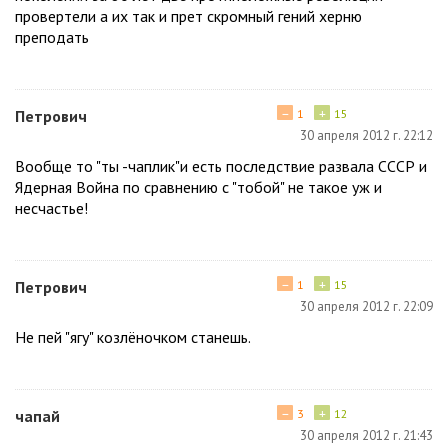
провертели а их так и прет скромный гений херню
преподать
−
+
Петрович
1
15
30 апреля 2012 г. 22:12
Вообще то "ты -чаплик"и есть последствие развала СССР и
Ядерная Война по сравнению с "тобой" не такое уж и
несчастье!
−
+
Петрович
1
15
30 апреля 2012 г. 22:09
Не пей "ягу" козлёночком станешь.
−
+
чапай
3
12
30 апреля 2012 г. 21:43