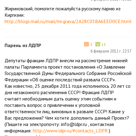
Жириновский, помогите пожалуйста русскому парню из
Киргизии:
http://blogs.mail.ru/mail/mr.grava/2A28C05BA6EED0CE.html
−
+
Парень из ЛДПР
3
13
6 февраля 2012 г. 22:57
Депутаты фракции ЛДПР внесли на рассмотрение нижней
палаты Парламента проект постановления «О Заявлении
Государственной Думы Федерального Собрания Российской
Федерации «Об оценке последствий развала СССР».
Как известно, 25 декабря 2011 года исполнилось 20 лет со
дня незаконного расчленения СССР! Фракция ЛДПР
считает необходимым дать оценку этим событиям и
поставить вопрос о привлечении к уголовной
ответственности лиц, виновных в развале СССР! Какие у
Вас предложения? Чем хотите дополнить данный Проект?
(Пишите на электропочту: info@ldpr.ru , контактная
информация:
http://www.ldpr.ru/#contacts_LDPR
)