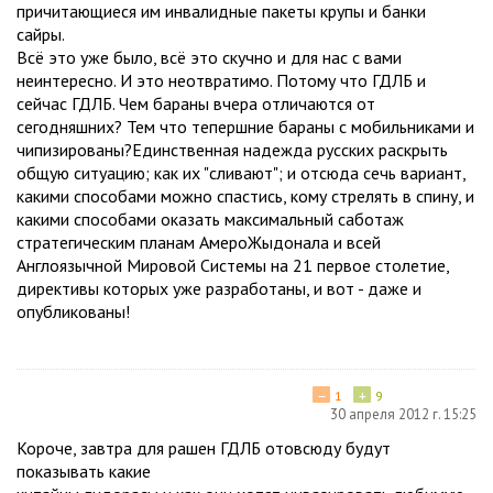
причитающиеся им инвалидные пакеты крупы и банки
сайры.
Всё это уже было, всё это скучно и для нас с вами
неинтересно. И это неотвратимо. Потому что ГДЛБ и
сейчас ГДЛБ. Чем бараны вчера отличаются от
сегодняшних? Тем что тепершние бараны с мобильниками и
чипизированы?Единственная надежда русских раскрыть
общую ситуацию; как их "сливают"; и отсюда сечь вариант,
какими способами можно спастись, кому стрелять в спину, и
какими способами оказать максимальный саботаж
стратегическим планам АмероЖыдонала и всей
Англоязычной Мировой Системы на 21 первое столетие,
директивы которых уже разработаны, и вот - даже и
опубликованы!
−
+
1
9
30 апреля 2012 г. 15:25
Короче, завтра для рашен ГДЛБ отовсюду будут
показывать какие