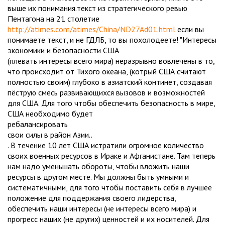
выше их понимания.текст из стратегического ревью
Пентагона на 21 столетие
http://atimes.com/atimes/China/ND27Ad01.html
если вы
понимаете текст, и не ГДЛБ, то вы похолодеете! "Интересы
экономики и безопасности США
(плевать интересы всего мира) неразрывно вовлечены в то,
что происходит от Тихого океана, (котрый США считают
полностью своим) глубоко в азиатский континет, создавая
пёструю смесь развивающихся вызовов и возможностей
для США. Для того чтобы обеспечить безопасность в мире,
США необходимо будет
ребалансировать
свои силы в район Азии..
. В течение 10 лет США истратили огромное количество
своих военных ресурсов в Ираке и Афганистане. Там теперь
нам надо уменьшать обороты, чтобы вложить наши
ресурсы в другом месте. Мы должны быть умными и
систематичными, для того чтобы поставить себя в лучшее
положение для поддержания своего лидерства,
обеспечить наши интересы (не интересы всего мира) и
прогресс наших (не других) ценностей и их носителей. Для