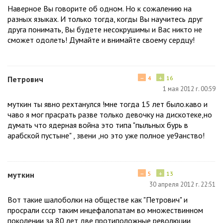
Наверное Вы говорите об одном. Но к сожалению на
разных языках. И только тогда, когды Вы научитесь друг
друга понимать, Вы будете несокрушимы и Вас никто не
сможет одолеть! Думайте и внимайте своему сердцу!
−
+
Петрович
4
16
1 мая 2012 г. 00:59
муткин ты явно рехтанулся !мне тогда 15 лет было.каво и
чаво я мог прасрать разве только девочку на дискотеке,но
думать что ядерная война это типа "пыльных бурь в
арабской пустыне" , звени ,но это уже полное уе9анство!
−
+
муткин
5
13
30 апреля 2012 г. 22:51
Вот такие шалоболки на обществе как "Петрович" и
просрали ссср таким инцефалопатам во множествинном
поколении за 80 лет две протиположные революции