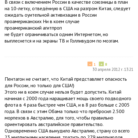
В связи с включением России в качестве союзницы в план
на 10-летку, отведённую в США на разгром Китая, следует
ожидать оуительной активизации в России
проамериканских Ни в коем случае
проамериканский агитпроп
не будет ограничиваться одним Интернетом, но
выплеснется и на экраны ТВ и Голливудом по мозгам.
−
+
1
8
30 апреля 2012 г. 13:21
Пентагон не считает, что Китай представляет опасность
для России, но только для США!)
Этого ни в коем случае нельзя будет допустить. Китай
начиная с 2000 года наращивает мощь своего подводного
флота в 4 раза быстрее чем США, и в 8 раз больше с 2005
года. В связи с этим Обама только что пребросил 2.500
морпехов в Австралию, для того, чтобы правильно
ориентировать австралийское правительство.
Одновременно США вынудило Австралию, страну со всего
23 миллионами населения, тратить по 279 миллиардов