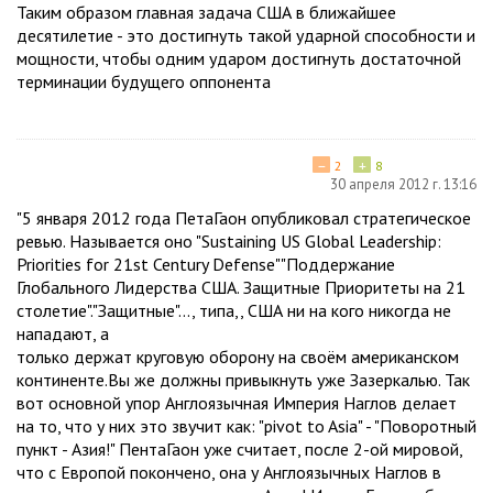
Таким образом главная задача США в ближайшее
десятилетие - это достигнуть такой ударной способности и
мощности, чтобы одним ударом достигнуть достаточной
терминации будущего оппонента
−
+
2
8
30 апреля 2012 г. 13:16
"5 января 2012 года ПетаГаон опубликовал стратегическое
ревью. Называется оно "Sustaining US Global Leadership:
Priorities for 21st Century Defense""Поддержание
Глобального Лидерства США. Защитные Приоритеты на 21
столетие"."Защитные"..., типа,, США ни на кого никогда не
нападают, а
только держат круговую оборону на своём американском
континенте.Вы же должны привыкнуть уже Зазеркалью. Так
вот основной упор Англоязычная Империя Наглов делает
на то, что у них это звучит как: "pivot to Asia" - "Поворотный
пункт - Азия!" ПентаГаон уже считает, после 2-ой мировой,
что с Европой покончено, она у Англоязычных Наглов в