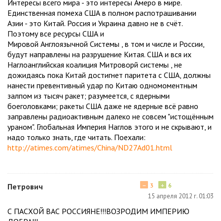
Интересы всего мира - это интересы Амеро в мире.
Единственная помеха США в полном распотрашивании
Азии - это Китай. Россия и Украина давно не в счёт.
Поэтому все ресурсы США и
Мировой Англоязычной Системы , в том и числе и России,
будут направлены на разрушение Китая. США и вся их
Наглоанглийская коалиция Митроворй системы , не
дожидаясь пока Китай достигнет паритета с США, должны
нанести превентивный удар по Китаю одномоментным
залпом из тысяч ракет; разумеется, с ядерными
боеголовками; ракеты США даже не ядерные всё равно
заправлены радиоактивным далеко не совсем "истощённым
ураном". Глобальная Империя Наглов этого и не скрывают, и
надо только знать, где читать. Поехали:
http://atimes.com/atimes/China/ND27Ad01.html
−
+
Петрович
3
6
15 апреля 2012 г. 01:03
С ПАСХОЙ ВАС РОССИЯНЕ!!!ВОЗРОДИМ ИМПЕРИЮ