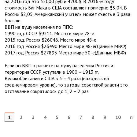
на 2016 год это 32000 руб и 4200$. В 2016-м году
стоимость Биг Мака в США составляет примерно $5,04. В
России $2,05. Американский учитель может съесть в 3 раза
больше.
ВВП на душу населения по ППС:
1990 год. СССР $9211. Место в мире 28-е
2015 год. Россия $26046. Место мире 48-е
2016 год Россия $26490 Место мире 48-е(Данные МВФ)
2017 год Россия $27893 Место мире 50-е(Данные МВФ)
Если по ВВП в расчете на душу населения Россия и
территория СССР уступали в 1900 – 1913 гг.
Великобритании и США в 3 – 4 раза (находясь на
среднемировом уровне), то за годы советской власти это
отставание сократилось до 1, 2 – 2 раз.
1
2
3
4
5
6
7
8
9
10
по