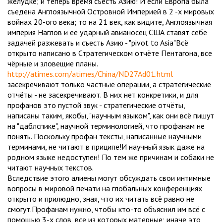
желудке; и теперь время съесть Азию! И если Европа была
съедена Англоязычной Островной Империей в 2 -х мировых
войнах 20-ого века; то на 21 век, как видите, Англоязычная
империя Наглов и её ударный авианосец США ставят себе
задачей разжевать и съесть Азию - "pivot to Asia"Всё
открыто написано в Стратегическом отчёте Пентагона, все
чёрные и зловещие планы.
http://atimes.com/atimes/China/ND27Ad01.html
засекречивают только частные операции, а стратегические
отчёты - не засекречивают. В них нет конкретики, и для
профанов это пустой звук - стратегические отчёты,
написаны таким, якобы, "научным языком", как они всё пишут
на "даблспике", научной терминологией, что профанам не
понять. Поскольку профан тексты, написанные научными
терминами, не читают в приципе!И научный язык даже на
родном языке недоступен! По тем же причинам и собаки не
читают научных текстов.
Вследствие этого алиены могут обсуждать свои интимные
вопросы в мировой печати на глобальных конференциях
открыто и прилюдно, зная, что их читать всё равно не
смогут.Профанам нужно, чтобы кто-то объяснил им всё с
помощью 3-х слов, все из которых матерные; иначе это