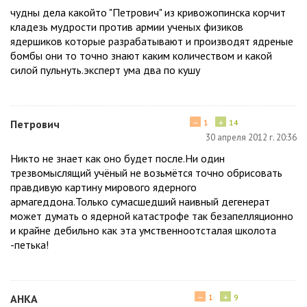
чудны дела какойто "Петрович" из кривожопинска корчит
кладезь мудрости против армии ученых физиков
ядершиков которые разрабатывают и производят ядреные
бомбы они то точно знают каким количеством и какой
силой пульнуть.эксперт ума два по кушу
−
+
Петрович
1
14
30 апреля 2012 г. 20:36
Никто не знает как оно будет после.Ни один
трезвомыслящий учёный не возьмётся точно обрисовать
правдивую картину мирового ядерного
армагеддона.Только сумасшедший наивный дегенерат
может думать о ядерной катастрофе так безапелляционно
и крайне дебильно как эта умственноотсталая школота
-петька!
−
+
АНКА
1
9