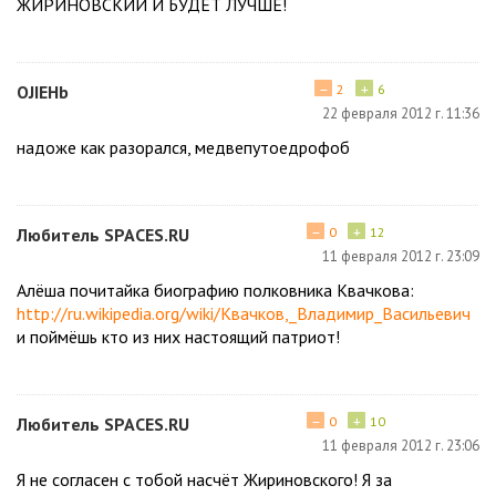
ЖИРИНОВСКИЙ И БУДЕТ ЛУЧШЕ!
−
+
OJIEHb
2
6
22 февраля 2012 г. 11:36
надоже как разорался, медвепутоедрофоб
−
+
Любитель SPACES.RU
0
12
11 февраля 2012 г. 23:09
Алёша почитайка биографию полковника Квачкова:
http://ru.wikipedia.org/wiki/Квачков,_Владимир_Васильевич
и поймёшь кто из них настоящий патриот!
−
+
Любитель SPACES.RU
0
10
11 февраля 2012 г. 23:06
Я не согласен с тобой насчёт Жириновского! Я за