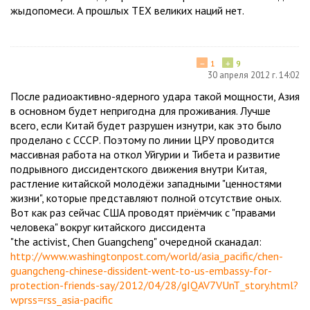
жыдопомеси. А прошлых ТЕХ великих наций нет.
−
+
1
9
30 апреля 2012 г. 14:02
После радиоактивно-ядерного удара такой мощности, Азия
в основном будет непригодна для проживания. Лучше
всего, если Китай будет разрушен изнутри, как это было
проделано с СССР. Поэтому по линии ЦРУ проводится
массивная работа на откол Уйгурии и Тибета и развитие
подрывного диссидентского движения внутри Китая,
растление китайской молодёжи западными "ценностями
жизни", которые представляют полной отсутствие оных.
Вот как раз сейчас США проводят приёмчик с "правами
человека" вокруг китайского диссидента
"the activist, Chen Guangcheng" очередной сканадал:
http://www.washingtonpost.com/world/asia_pacific/chen-
guangcheng-chinese-dissident-went-to-us-embassy-for-
protection-friends-say/2012/04/28/gIQAV7VUnT_story.html?
wprss=rss_asia-pacific