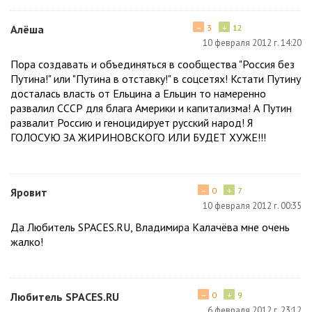
−
+
Алёша
3
12
10 февраля 2012 г. 14:20
Пора создавать и объединяться в сообщества "Россия без
Путина!" или "Путина в отставку!" в соцсетях! Кстати Путину
досталась власть от Ельцина а Ельцин то намеренно
развалил СССР для блага Америки и капитализма! А Путин
развалит Россию и геноцидирует русский народ! Я
ГОЛОСУЮ ЗА ЖИРИНОВСКОГО ИЛИ БУДЕТ ХУЖЕ!!!
−
+
Яровит
0
7
10 февраля 2012 г. 00:35
Да Любитель SPACES.RU, Владимира Калачёва мне очень
жалко!
−
+
Любитель SPACES.RU
0
9
6 февраля 2012 г. 23:12