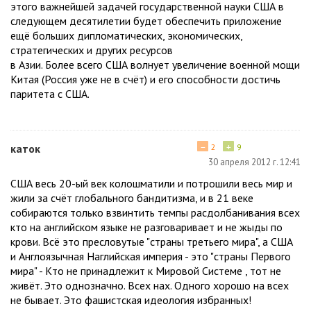
этого важнейшей задачей государственной науки США в
следующем десятилетии будет обеспечить приложение
ещё больших дипломатических, экономических,
стратегических и других ресурсов
в Азии. Более всего США волнует увеличение военной мощи
Китая (Россия уже не в счёт) и его способности достичь
паритета с США.
−
+
каток
2
9
30 апреля 2012 г. 12:41
США весь 20-ый век колошматили и потрошили весь мир и
жили за счёт глобального бандитизма, и в 21 веке
собираются только взвинтить темпы расдолбанивания всех
кто на английском языке не разговаривает и не жыды по
крови. Всё это пресловутые "страны третьего мира", а США
и Англоязычная Наглийская империя - это "страны Первого
мира" - Кто не принадлежит к Мировой Системе , тот не
живёт. Это однозначно. Всех нах. Одного хорошо на всех
не бывает. Это фашистская идеология избранных!