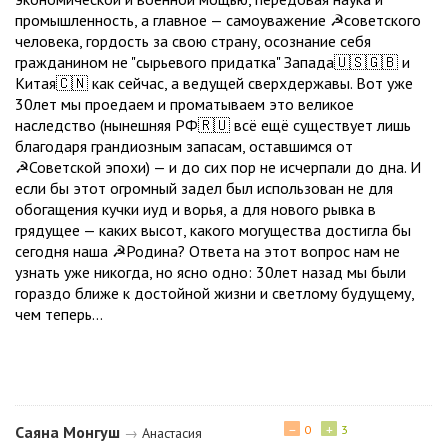
промышленность, а главное — самоуважение ☭советского
человека, гордость за свою страну, осознание себя
гражданином не "сырьевого придатка" Запада🇺🇸🇬🇧 и
Китая🇨🇳 как сейчас, а ведущей сверхдержавы. Вот уже
30лет мы проедаем и проматываем это великое
наследство (нынешняя РФ🇷🇺 всё ещё существует лишь
благодаря грандиозным запасам, оставшимся от
☭Советской эпохи) — и до сих пор не исчерпали до дна. И
если бы этот огромный задел был использован не для
обогащения кучки иуд и ворья, а для нового рывка в
грядущее — каких высот, какого могущества достигла бы
сегодня наша ☭Родина? Ответа на этот вопрос нам не
узнать уже никогда, но ясно одно: 30лет назад мы были
гораздо ближе к достойной жизни и светлому будущему,
чем теперь…
−
+
Саяна Монгуш
0
3
→
Анастасия