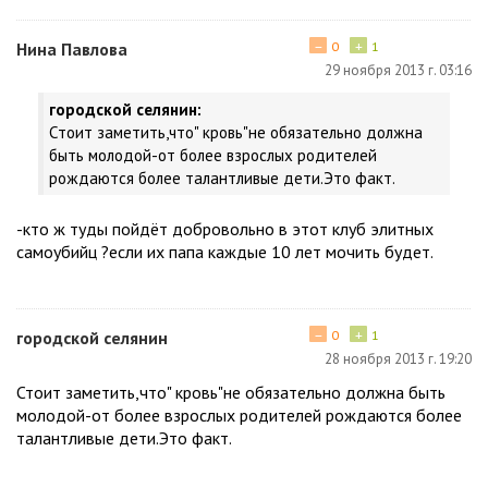
−
+
Нина Павлова
0
1
29 ноября 2013 г. 03:16
городской селянин:
Стоит заметить,что" кровь"не обязательно должна
быть молодой-от более взрослых родителей
рождаются более талантливые дети.Это факт.
-кто ж туды пойдёт добровольно в этот клуб элитных
самоубийц ?если их папа каждые 10 лет мочить будет.
−
+
городской селянин
0
1
28 ноября 2013 г. 19:20
Стоит заметить,что" кровь"не обязательно должна быть
молодой-от более взрослых родителей рождаются более
талантливые дети.Это факт.