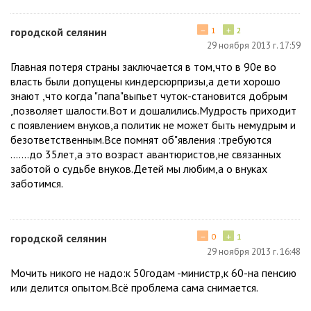
−
+
городской селянин
1
2
29 ноября 2013 г. 17:59
Главная потеря страны заключается в том,что в 90е во
власть были допущены киндерсюрпризы,а дети хорошо
знают ,что когда "папа"выпьет чуток-становится добрым
,позволяет шалости.Вот и дошалились.Мудрость приходит
с появлением внуков,а политик не может быть немудрым и
безответственным.Все помнят об"явления :требуются
.......до 35лет,а это возраст авантюристов,не связанных
заботой о судьбе внуков.Детей мы любим,а о внуках
заботимся.
−
+
городской селянин
0
1
29 ноября 2013 г. 16:48
Мочить никого не надо:к 50годам -министр,к 60-на пенсию
или делится опытом.Всё проблема сама снимается.