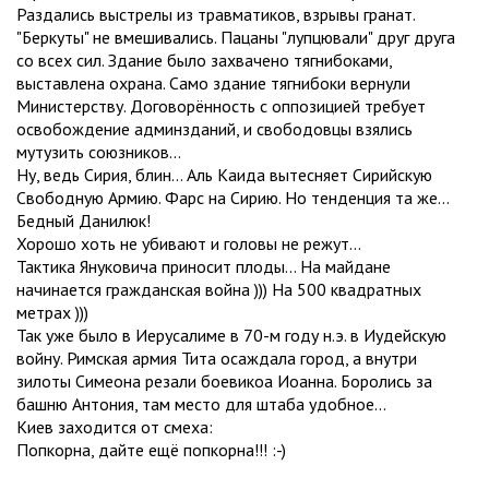
Раздались выстрелы из травматиков, взрывы гранат.
"Беркуты" не вмешивались. Пацаны "лупцювали" друг друга
со всех сил. Здание было захвачено тягнибоками,
выставлена охрана. Само здание тягнибоки вернули
Министерству. Договорённость с оппозицией требует
освобождение админзданий, и свободовцы взялись
мутузить союзников...
Ну, ведь Сирия, блин... Аль Каида вытесняет Сирийскую
Свободную Армию. Фарс на Сирию. Но тенденция та же...
Бедный Данилюк!
Хорошо хоть не убивают и головы не режут...
Тактика Януковича приносит плоды... На майдане
начинается гражданская война ))) На 500 квадратных
метрах )))
Так уже было в Иерусалиме в 70-м году н.э. в Иудейскую
войну. Римская армия Тита осаждала город, а внутри
зилоты Симеона резали боевикоа Иоанна. Боролись за
башню Антония, там место для штаба удобное...
Киев заходится от смеха:
Попкорна, дайте ещё попкорна!!! :-)