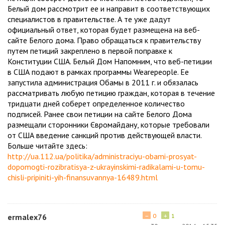
Белый дом рассмотрит ее и направит в соответствующих
специалистов в правительстве. А те уже дадут
официальный ответ, которая будет размещена на веб-
сайте Белого дома. Право обращаться к правительству
путем петиций закреплено в первой поправке к
Конституции США. Белый Дом Напомним, что веб-петиции
в США подают в рамках программы Wearepeople. Ее
запустила администрация Обамы в 2011 г. и обязалась
рассматривать любую петицию граждан, которая в течение
тридцати дней соберет определенное количество
подписей. Ранее свои петиции на сайте Белого Дома
размещали сторонники Євромайдану, которые требовали
от США введение санкций против действующей власти.
Больше читайте здесь:
http://ua.112.ua/politika/administraciyu-obami-prosyat-
dopomogti-rozibratisya-z-ukrayinskimi-radikalami-u-tomu-
chisli-pripiniti-yih-finansuvannya-16489.html
−
+
ermalex76
0
1