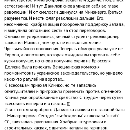
естественно! И тут Данилюк снова увидел себя во главе
революции! И от смелости двинулся на Минэнерго. Греться,
разумеется. И нести флаг революции дальше! Его,
несомненно, храбрая акция похоронила поддержку Запада,
и вынудила оппозицию сесть за стол переговоров.
Однако не удержавшись, вечный студент- революционер
захватил Минюст, чем чуть не вызвал введение
Чрезвычайного положения. Теперь в обморок упала уже не
Европа, а оппозиция, которая ожидали выторговать себе
куски получше, но снова получила окрик из Брюсселя.
Должна была приехать Венецианская комиссия
промониторить украинское законодательство, но увидело
каких-то рагулей на воротах...
К эсесовцам приехал Кличко, но те запаслись
огнетушителем и пригрозили применить против огненного
Кличка уже опробованное средство. С трудом через сутки
эсесовцев выперли и отсюда... )))
И вот сегодня храброго Данилюка лишили его главной базы
- Минагропрома. Сегодня "свободовцы" атаковали "штаб"
СС, завязалась рукопашная. Храбрые штурмовики в
строительных касках, с щитами напали на гарнизон.