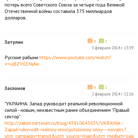
потерь всего Советского Союза за четыре года Великой
Отечественной войны составила 375 миллиардов
долларов.
−
+
Затулин
0
1
5 февраля 2014 г. 13:39
Русские рабыни
https://www.youtube.com/watch?
v=ujBZVG1NjAw
−
+
Заслонов
0
1
2 февраля 2014 г. 11:16
"УКРАИНА: Запад руководит реальной революционной
силой - новым, неизвестным ранее объединением "Правый
сектор".
http://zakon.mirtesen.ru/blog/43910643635/UKRAINA:-
Zapad-rukovodit-realnoy-revolyutsionnoy-siloy---novyim,?
utm_campaign=transit&utm_source=main&utm_medium=page