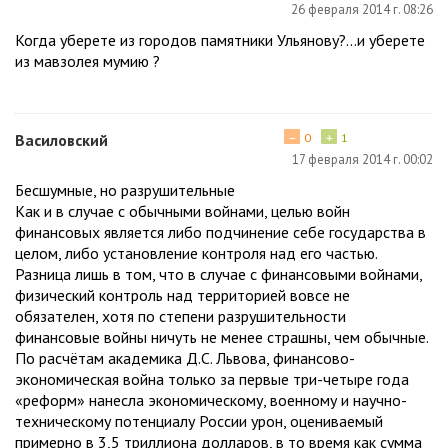
26 февраля 2014 г. 08:26
Когда уберете из городов памятники Ульянову?...и уберете
из мавзолея мумию ?
−
+
Василовский
0
1
17 февраля 2014 г. 00:02
Бесшумные, но разрушительные
Как и в случае с обычными войнами, целью войн
финансовых является либо подчинение себе государства в
целом, либо установление контроля над его частью.
Разница лишь в том, что в случае с финансовыми войнами,
физический контроль над территорией вовсе не
обязателен, хотя по степени разрушительности
финансовые войны ничуть не менее страшны, чем обычные.
По расчётам академика Д.С. Львова, финансово-
экономическая война только за первые три-четыре года
«реформ» нанесла экономическому, военному и научно-
техническому потенциалу России урон, оцениваемый
примерно в 3,5 триллиона долларов, в то время как сумма