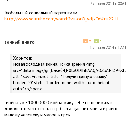
7 января 2014 г. 00:31
Глобальный социальный паразитизм
http://www.youtube.com/watch?v=-otO_wJjxOY#t=2211
−
+
вечный никто
0
1
1 января 2014 г. 12:31
Харитон:
Новая холодная война. Точка зрения <img
src="data:image/gif;base64,R0lGODlhEAAQAOZ3APf39+
alt="SaveFrom.net" title="Получи прямую ссылку"
border="0" style="border: none; width: auto; height:
auto;"></span>
-война уже 10000000 война живу себе не переживаю
доволен тем что есть ссср был а щас нет мне всё равно
малому человеку и малое в прок.