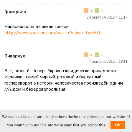
−
+
Григорьев
0
0
20 октября 2013 г. 11:17
Националисты дешевле танков
http://www.youtube.com/watch?v=iwpi_LyrERU
−
+
Пиварчук
0
2
7 октября 2013 г. 18:11
Всё, - копец! - Теперь Украина юридически принадлежит
Израилю - самый мирный, розовый и бархатный
госпереворот в истории человечества произведён одним
///ыдом и без кровопролития!
первая
2
3
4
5
6
7
8
9
10
We use cookies to ensure that you have the best experience on our website. If
you continue to use this site we assume that you accept this.
OK