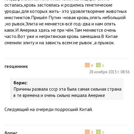
осталась,кровь застоялась и родились генетические
уродцы,для которых жить- это удовлетворение животных
инкстинктов.Пришёл Путин -новая кровь,опять небольшой
,но рывок.Элита не меняется-всё год-два и нам опять
каюк.И Америка здесь не при чём.Там меняются очень
часто.Вот уже и негритянская кровь замешана.В Китае
сменили элиту и на зависть всем:не рывок ,а прыжок.
−
+
геоцинник
0
1
28 ноября 2013 г. 08:56
борис:
Причины развала ссср эта была самая сильная страна
в те времена и очень сильно мешала Америке
Следующий на очереди подросший Китай.
−
+
борис
0
1