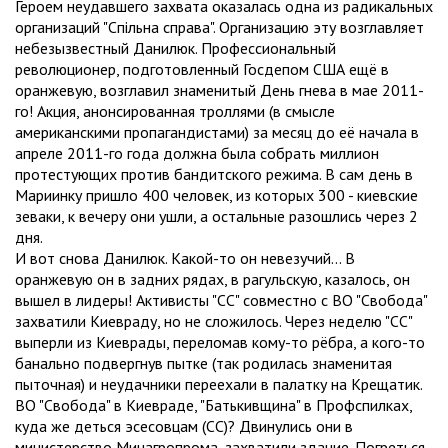
Героем неудавшего захвата оказалась одна из радикальных
организаций "Спільна справа". Организацию эту возглавляет
небезызвестный Данилюк. Профессиональный
революционер, подготовленный Госдепом США ещё в
оранжевую, возглавил знаменитый День гнева в мае 2011-
го! Акция, анонсированная троллями (в смысле
американскими пропагандистами) за месяц до её начала в
апреле 2011-го года должна была собрать миллион
протестующих против бандитского режима. В сам день в
Мариинку пришло 400 человек, из которых 300 - киевские
зеваки, к вечеру они ушли, а остальные разошлись через 2
дня.
И вот снова Данилюк. Какой-то он невезучий... В
оранжевую он в задних рядах, в рагульскую, казалось, он
вышел в лидеры! Активисты "СС" совместно с ВО "Свобода"
захватили Киевраду, но не сложилось. Через неделю "СС"
выперли из Киеврады, переломав кому-то рёбра, а кого-то
банально подвергнув пытке (так родилась знаменитая
пыточная) и неудачники переехали в палатку на Крещатик.
ВО "Свобода" в Киевраде, "Батькивщина" в Профспилках,
куда же деться эсесовцам (СС)? Двинулись они в
министерство Минагропрома, захватили здание. Погреться,