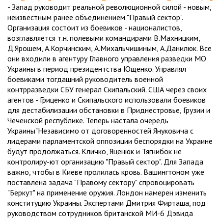
- Запад руководит реальной революционной силой - новым,
неизвестным ранее объединением "Правый сектор".
Организация состоит из боевиков - националистов,
возглавляется т.н. полевыми командирами В.Махницким,
Д.Ярошем, А.Корчинским, А.Михальчишиным, А.Данилюк. Все
они входили в агентуру Главного управления разведки МО
Украины в период президентства Ющенко. Управлял
боевиками тогдашний руководитель военной
контрразведки СБУ генерал Скипальский. США через своих
агентов - Гриценко и Скипальского использовали боевиков
для дестабилизации обстановки в Приднестровье, Грузии и
Чеченской республике. Теперь настала очередь
Украины"Независимо от договоренностей Януковича с
лидерами парламентской оппозиции беспорядки на Украине
будут продолжаться. Кличко, Яценюк и Тягнибок не
контролиру-ют организацию "Правый сектор". Для Запада
важно, чтобы в Киеве пролилась кровь. Вашингтоном уже
поставлена задача "Правому сектору" спровоцировать
"Беркут" на применение оружия. Лондон намерен изменить
конституцию Украины. Экспертами Дмитрия Фирташа, под
руководством сотрудников британской МИ-6 Дэвида