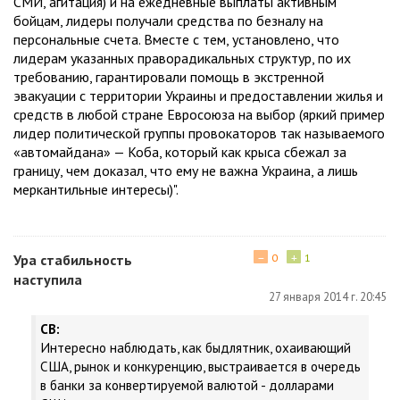
СМИ, агитация) и на ежедневные выплаты активным
бойцам, лидеры получали средства по безналу на
персональные счета. Вместе с тем, установлено, что
лидерам указанных праворадикальных структур, по их
требованию, гарантировали помощь в экстренной
эвакуации с территории Украины и предоставлении жилья и
средств в любой стране Евросоюза на выбор (яркий пример
лидер политической группы провокаторов так называемого
«автомайдана» — Коба, который как крыса сбежал за
границу, чем доказал, что ему не важна Украина, а лишь
меркантильные интересы)".
−
+
Ура стабильность
0
1
наступила
27 января 2014 г. 20:45
CВ:
Интересно наблюдать, как быдлятник, охаивающий
США, рынок и конкуренцию, выстраивается в очередь
в банки за конвертируемой валютой - долларами