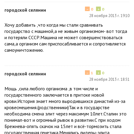
−
+
городской селянин
0
0
28 ноября 2013 г. 19:10
Хочу добавить ,что когда мы стали сравнивать
государство с машиной,а не живым организмом- вот тогда
и потеряли СССР.Машина не может совершенствоваться
сама,а организм сам приспосабливается и сопротивляется
самоуничтожению.
−
+
городской селянин
1
0
28 ноября 2013 г. 18:51
Мощь ,сила любого организма ,в том числе и
государственного заключается в притоке новой
крови.История знает много выродившихся династий из-за
кровесмешения.(родственники)Так и в государстве
необходима смена элит через максимум 10лет.Сталин это
понимал-вот и огромный рывок в развитии.С при ходом
Брежнева-опять скачок на 15лет и всё-тормозить стала
государственная генетика.Менялись лидеры-элита