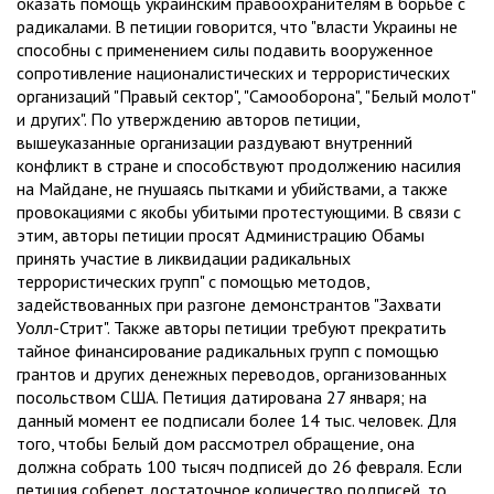
оказать помощь украинским правоохранителям в борьбе с
радикалами. В петиции говорится, что "власти Украины не
способны с применением силы подавить вооруженное
сопротивление националистических и террористических
организаций "Правый сектор", "Самооборона", "Белый молот"
и других". По утверждению авторов петиции,
вышеуказанные организации раздувают внутренний
конфликт в стране и способствуют продолжению насилия
на Майдане, не гнушаясь пытками и убийствами, а также
провокациями с якобы убитыми протестующими. В связи с
этим, авторы петиции просят Администрацию Обамы
принять участие в ликвидации радикальных
террористических групп" с помощью методов,
задействованных при разгоне демонстрантов "Захвати
Уолл-Стрит". Также авторы петиции требуют прекратить
тайное финансирование радикальных групп с помощью
грантов и других денежных переводов, организованных
посольством США. Петиция датирована 27 января; на
данный момент ее подписали более 14 тыс. человек. Для
того, чтобы Белый дом рассмотрел обращение, она
должна собрать 100 тысяч подписей до 26 февраля. Если
петиция соберет достаточное количество подписей, то