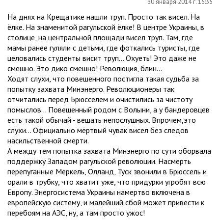
30 января 2014 г. 15:35
На днях на Крещатике нашли труп. Просто так висел. На
ёлке. На знаменитой рагульской ёлке! В центре Украины, в
столице, на центральной площади висел труп. Там, где
мамы ранее гуляли с детьми, где фоткались туристы, где
целовались студенты висит труп... Охуеть! Это даже не
смешно. Это дико смешно! Революция, блин...
Ходят слухи, что повешенного постигла такая судьба за
попытку захвата Минэнерго. Революционеры так
отчитались перед Брюсселем и очистились за чистоту
помыслов... Повешенный родом с Волыни, а у бандеровцев
есть такой обычай - вешать непослушных. Впрочем,это
слухи... Официально мёртвый чувак висел без следов
насильственной смерти.
А между тем попытка захвата Минэнерго по сути оборвала
поддержку Западом рагульской революции. Насмерть
перепуганные Меркель, Олланд, Туск звонили в Брюссель и
орали в трубку, что хватит уже, что придурки угробят всю
Европу. Энергосистема Украины намертво включена в
европейскую систему, и малейший сбой может привести к
перебоям на АЭС, ну, а там просто ужос!