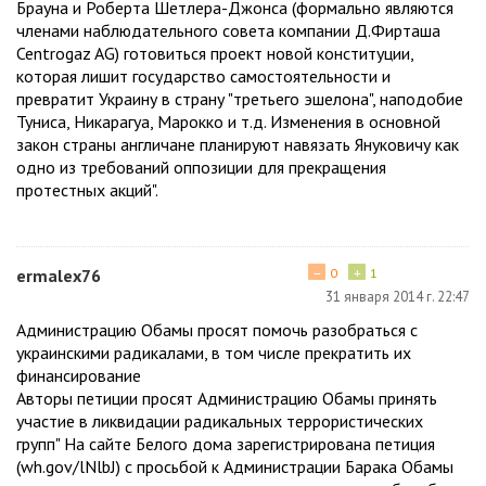
Брауна и Роберта Шетлера-Джонса (формально являются
членами наблюдательного совета компании Д.Фирташа
Centrogaz AG) готовиться проект новой конституции,
которая лишит государство самостоятельности и
превратит Украину в страну "третьего эшелона", наподобие
Туниса, Никарагуа, Марокко и т.д. Изменения в основной
закон страны англичане планируют навязать Януковичу как
одно из требований оппозиции для прекращения
протестных акций".
−
+
ermalex76
0
1
31 января 2014 г. 22:47
Администрацию Обамы просят помочь разобраться с
украинскими радикалами, в том числе прекратить их
финансирование
Авторы петиции просят Администрацию Обамы принять
участие в ликвидации радикальных террористических
групп" На сайте Белого дома зарегистрирована петиция
(wh.gov/lNlbJ) с просьбой к Администрации Барака Обамы