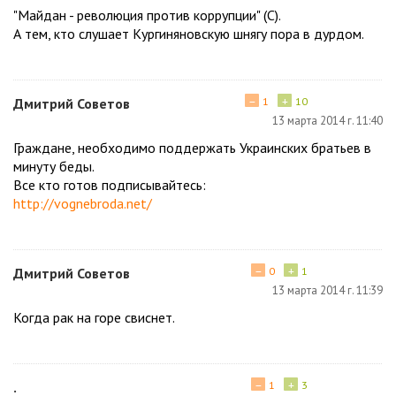
"Майдан - революция против коррупции" (С).
А тем, кто слушает Кургиняновскую шнягу пора в дурдом.
−
+
Дмитрий Советов
1
10
13 марта 2014 г. 11:40
Граждане, необходимо поддержать Украинских братьев в
минуту беды.
Все кто готов подписывайтесь:
http://vognebroda.net/
−
+
Дмитрий Советов
0
1
13 марта 2014 г. 11:39
Когда рак на горе свиснет.
−
+
.
1
3