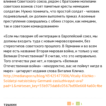
влияния Советского союза, рядом с братскими могилами
советских воинов стоят памятные кресты немецким
солдатам. Нужно понимать, что простой солдат - человек
подневольный, он должен выполнять приказ. А военные
преступления совершались с обеих сторон, как немцами,
так и советским командованием»
«Если мы говорим об интеграции в Европейский союз, мы
должны входить туда с новым мировоззрением, без
стереотипов советского прошлого. В Германии и во всем
мире есть название Вторая мировая война, и только у нас
Великая Отечественная? Я считаю, что это неправильно.
Того отечества уже нет, и говорить «Великая
Отечественная война» - некорректно, вас не поймут нигде в
мире» - цитируют издания слова Виталия Кличко.
http://mediarupor.ru/blog/43425477006/Vitaliy-Klichko:-
Soldatyi-natsistskoy-Germanii-zasluzhivayut-uva?
pad=1&mirtesen_key=55b973dab8c0567bd90e6684a60c4bef
−
+
трыкин
0
1