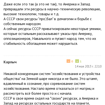
Даже если это так (а это не так), то Америка и Запад
превращали эти ресурсы в научно-техническую революцию,
высокие технологии, товары и т.д.
А СССР свои ресурсы "про',бал" в демагогии и борьбе с
собственным народом.
А сейчас ресурсы СССР приватизировали некоторые умники,
которые остальным рассказывают ужасы про Америку,
оппозиционеров, Навального и пугают народ тем, что их
стабильность обогащения может нарушиться.
−
+
Карлыч
0
1
14 мая 2013 г. 22:10
Никакой конкуренции систем "хозяйствования и устройства
общества" на Земной шаре никогда и не было. Это штамп,
вдавленный в сознание, про соревнование систем
хозяйствования. Настало время отказаться от матриц и
рассмотреть всё более просто и с начала.
СССР в свое время сидел на *своих* ресурсах, а Америка и
Запад на ресурсах остальных государств на планете,