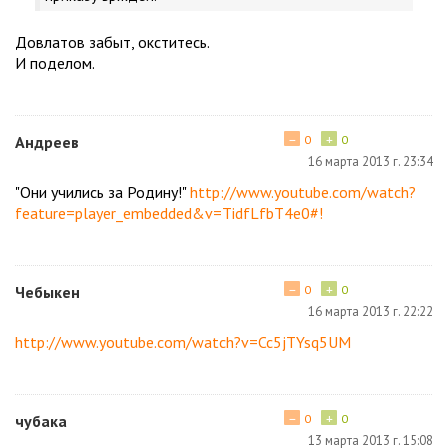
Довлатов забыт, окститесь.
И поделом.
−
+
Андреев
0
0
16 марта 2013 г. 23:34
"Они учились за Родину!"
http://www.youtube.com/watch?
feature=player_embedded&v=TidfLfbT4e0#!
−
+
Чебыкен
0
0
16 марта 2013 г. 22:22
http://www.youtube.com/watch?v=Cc5jTYsq5UM
−
+
чубака
0
0
13 марта 2013 г. 15:08