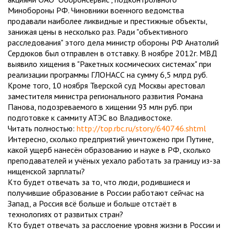
Минобороны РФ. Чиновники военного ведомства
продавали наиболее ликвидные и престижные объекты,
занижая цены в несколько раз. Ради "объективного
расследования" этого дела министр обороны РФ Анатолий
Сердюков был отправлен в отставку. В ноябре 2012г. МВД
выявило хищения в "Ракетных космических системах" при
реализации программы ГЛОНАСС на сумму 6,5 млрд руб.
Кроме того, 10 ноября Тверской суд Москвы арестовал
заместителя министра регионального развития Романа
Панова, подозреваемого в хищении 93 млн руб. при
подготовке к саммиту АТЭС во Владивостоке.
Читать полностью:
http://top.rbc.ru/story/640746.shtml
Интересно, сколько предприятий уничтожено при Путине,
какой ущерб нанесён образованию и науке в РФ, сколько
преподавателей и учёных уехало работать за границу из-за
нищенской зарплаты?
Кто будет отвечать за то, что люди, родившиеся и
получившие образование в России работают сейчас на
Запад, а Россия всё больше и больше отстаёт в
технологиях от развитых стран?
Кто будет отвечать за расслоение уровня жизни в России и