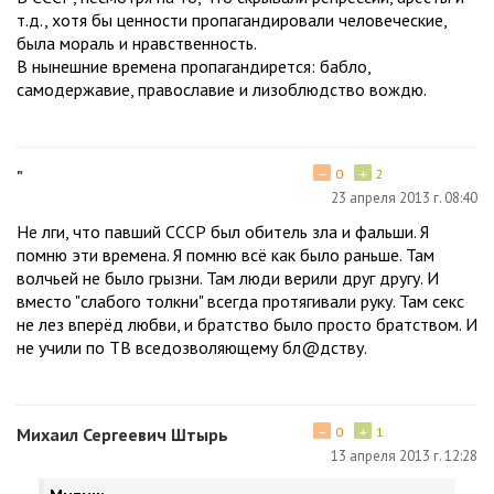
т.д., хотя бы ценности пропагандировали человеческие,
была мораль и нравственность.
В нынешние времена пропагандирется: бабло,
самодержавие, православие и лизоблюдство вождю.
−
+
"
0
2
23 апреля 2013 г. 08:40
Не лги, что павший СССР был обитель зла и фальши. Я
помню эти времена. Я помню всё как было раньше. Там
волчьей не было грызни. Там люди верили друг другу. И
вместо "слабого толкни" всегда протягивали руку. Там секс
не лез вперёд любви, и братство было просто братством. И
не учили по ТВ вседозволяющему бл@дству.
−
+
Михаил Сергеевич Штырь
0
1
13 апреля 2013 г. 12:28