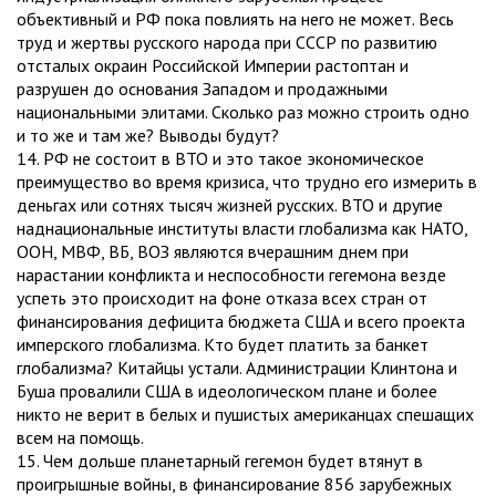
объективный и РФ пока повлиять на него не может. Весь
труд и жертвы русского народа при СССР по развитию
отсталых окраин Российской Империи растоптан и
разрушен до основания Западом и продажными
национальными элитами. Сколько раз можно строить одно
и то же и там же? Выводы будут?
14. РФ не состоит в ВТО и это такое экономическое
преимущество во время кризиса, что трудно его измерить в
деньгах или сотнях тысяч жизней русских. ВТО и другие
наднациональные институты власти глобализма как НАТО,
ООН, МВФ, ВБ, ВОЗ являются вчерашним днем при
нарастании конфликта и неспособности гегемона везде
успеть это происходит на фоне отказа всех стран от
финансирования дефицита бюджета США и всего проекта
имперского глобализма. Кто будет платить за банкет
глобализма? Китайцы устали. Администрации Клинтона и
Буша провалили США в идеологическом плане и более
никто не верит в белых и пушистых американцах спешащих
всем на помощь.
15. Чем дольше планетарный гегемон будет втянут в
проигрышные войны, в финансирование 856 зарубежных