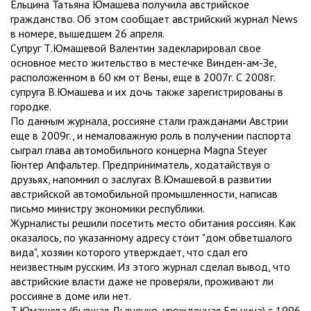
Ельцина Татьяна Юмашева получила австрийское
гражданство. Об этом сообщает австрийский журнал News
в номере, вышедшем 26 апреля.
Супруг Т.Юмашевой Валентин задекларировал свое
основное место жительство в местечке Винден-ам-Зе,
расположенном в 60 км от Вены, еще в 2007г. С 2008г.
супруга В.Юмашева и их дочь также зарегистрированы в
городке.
По данным журнала, россияне стали гражданами Австрии
еще в 2009г., и немаловажную роль в получении паспорта
сыграл глава автомобильного концерна Magna Steyer
Гюнтер Апфальтер. Предприниматель, ходатайствуя о
друзьях, напомнил о заслугах В.Юмашевой в развитии
австрийской автомобильной промышленности, написав
письмо министру экономики республики.
Журналисты решили посетить место обитания россиян. Как
оказалось, по указанному адресу стоит "дом обветшалого
вида", хозяин которого утверждает, что сдал его
неизвестным русским. Из этого журнал сделал вывод, что
австрийские власти даже не проверяли, проживают ли
россияне в доме или нет.
Т.Юмашева (бывшая Дьяченко, урожденная Ельцина) с 1996