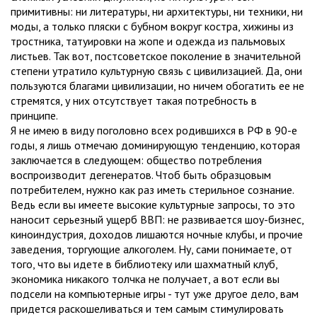
примитивны: ни литературы, ни архитектуры, ни техники, ни
моды, а только пляски с бубном вокруг костра, хижины из
тростника, татуировки на жопе и одежда из пальмовых
листьев. Так вот, постсоветское поколение в значительной
степени утратило культурную связь с цивилизацией. Да, они
пользуются благами цивилизации, но ничем обогатить ее не
стремятся, у них отсутствует такая потребность в
принципе.
Я не имею в виду поголовно всех родившихся в РФ в 90-е
годы, я лишь отмечаю доминирующую тенденцию, которая
заключается в следующем: общество потребления
воспроизводит дегенератов. Чтоб быть образцовым
потребителем, нужно как раз иметь стерильное сознание.
Ведь если вы имеете высокие культурные запросы, то это
наносит серьезный ущерб ВВП: не развивается шоу-бизнес,
киноиндустрия, доходов лишаются ночные клубы, и прочие
заведения, торгующие алкоголем. Ну, сами понимаете, от
того, что вы идете в библиотеку или шахматный клуб,
экономика никакого толчка не получает, а вот если вы
подсели на компьютерные игры - тут уже другое дело, вам
придется раскошеливаться и тем самым стимулировать