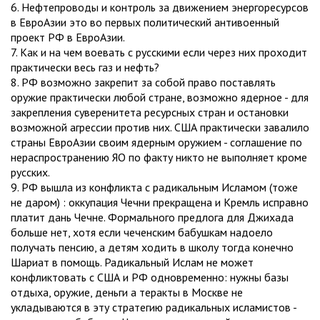
6. Нефтепроводы и контроль за движением энергоресурсов
в ЕвроАзии это во первых политический антивоенный
проект РФ в ЕвроАзии.
7. Как и на чем воевать с русскими если через них проходит
практически весь газ и нефть?
8. РФ возможно закрепит за собой право поставлять
оружие практически любой стране, возможно ядерное - для
закрепления суверенитета ресурсных стран и остановки
возможной агрессии против них. США практически завалило
страны ЕвроАзии своим ядерным оружием - соглашение по
нераспространению ЯО по факту никто не выполняет кроме
русских.
9. РФ вышла из конфликта с радикальным Исламом (тоже
не даром) : оккупация Чечни прекращена и Кремль исправно
платит дань Чечне. Формального предлога для Джихада
больше нет, хотя если чеченским бабушкам надоело
получать пенсию, а детям ходить в школу тогда конечно
Шариат в помощь. Радикальный Ислам не может
конфликтовать с США и РФ одновременно: нужны базы
отдыха, оружие, деньги а теракты в Москве не
укладываются в эту стратегию радикальных исламистов -