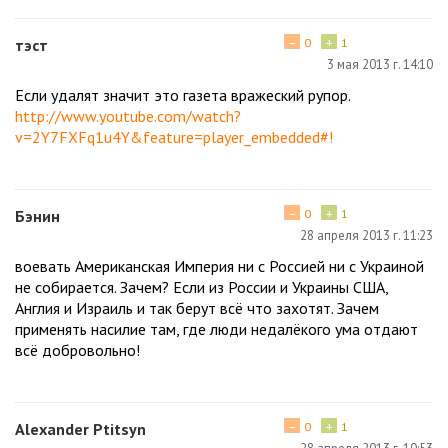
−
+
тэст
0
1
3 мая 2013 г. 14:10
Если удалят значит это газета вражеский рупор.
http://www.youtube.com/watch?
v=2Y7FXFq1u4Y&feature=player_embedded#!
−
+
Бэнин
0
1
28 апреля 2013 г. 11:23
воевать Американская Империя ни с Россией ни с Украиной
не собирается. Зачем? Если из России и Украины США,
Англия и Израиль и так берут всё что захотят. Зачем
применять насилие там, где люди недалёкого ума отдают
всё добровольно!
−
+
Alexander Ptitsyn
0
1