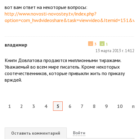
вот вам ответ на некоторые вопросы:
http://www.novosti-novostey.tv/index.php?
option=com_hwdvideoshare&task=viewvideo&Itemid=151&vid
−
+
владимир
3
1
13 марта 2013 г. 14:12
Книги Довлатова продаются миллионными тиражами.
Уважаемый во всем мире писатель. Кроме некоторых
соотечественников, которые привыкли жить по приказу
врждей.
1
2
3
4
5
6
7
8
9
10
по
Войти
Оставить комментарий