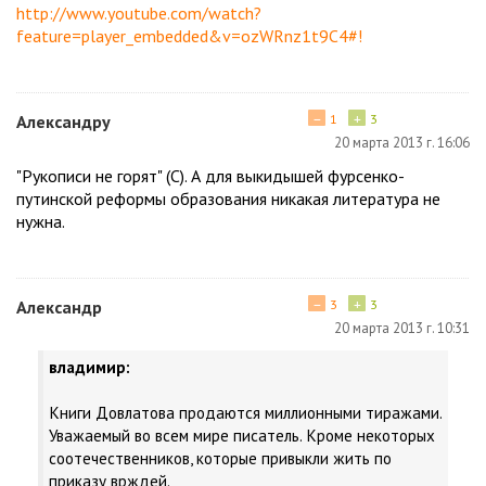
http://www.youtube.com/watch?
feature=player_embedded&v=ozWRnz1t9C4#!
−
+
Александру
1
3
20 марта 2013 г. 16:06
"Рукописи не горят" (С). А для выкидышей фурсенко-
путинской реформы образования никакая литература не
нужна.
−
+
Александр
3
3
20 марта 2013 г. 10:31
владимир:
Книги Довлатова продаются миллионными тиражами.
Уважаемый во всем мире писатель. Кроме некоторых
соотечественников, которые привыкли жить по
приказу врждей.