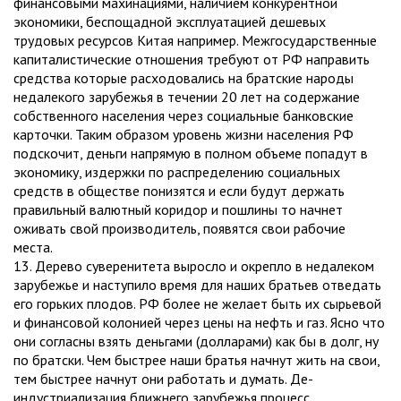
финансовыми махинациями, наличием конкурентной
экономики, беспощадной эксплуатацией дешевых
трудовых ресурсов Китая например. Межгосударственные
капиталистические отношения требуют от РФ направить
средства которые расходовались на братские народы
недалекого зарубежья в течении 20 лет на содержание
собственного населения через социальные банковские
карточки. Таким образом уровень жизни населения РФ
подскочит, деньги напрямую в полном объеме попадут в
экономику, издержки по распределению социальных
средств в обществе понизятся и если будут держать
правильный валютный коридор и пошлины то начнет
оживать свой производитель, появятся свои рабочие
места.
13. Дерево суверенитета выросло и окрепло в недалеком
зарубежье и наступило время для наших братьев отведать
его горьких плодов. РФ более не желает быть их сырьевой
и финансовой колонией через цены на нефть и газ. Ясно что
они согласны взять деньгами (долларами) как бы в долг, ну
по братски. Чем быстрее наши братья начнут жить на свои,
тем быстрее начнут они работать и думать. Де-
индустриализация ближнего зарубежья процесс