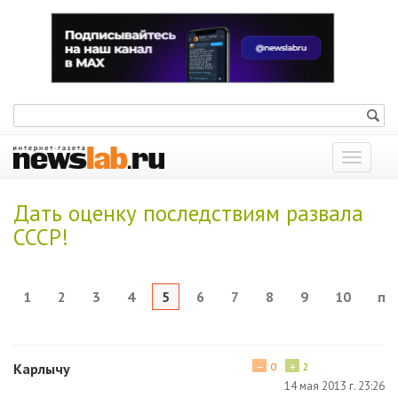
Показат
меню
Дать оценку последствиям развала
СССР!
1
2
3
4
5
6
7
8
9
10
по
−
+
Карлычу
0
2
14 мая 2013 г. 23:26