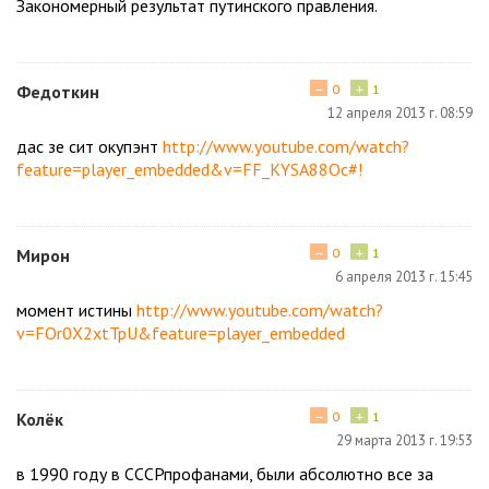
Закономерный результат путинского правления.
−
+
Федоткин
0
1
12 апреля 2013 г. 08:59
дас зе сит окупэнт
http://www.youtube.com/watch?
feature=player_embedded&v=FF_KYSA88Oc#!
−
+
Мирон
0
1
6 апреля 2013 г. 15:45
момент истины
http://www.youtube.com/watch?
v=FOr0X2xtTpU&feature=player_embedded
−
+
Колёк
0
1
29 марта 2013 г. 19:53
в 1990 году в СССРпрофанами, были абсолютно все за