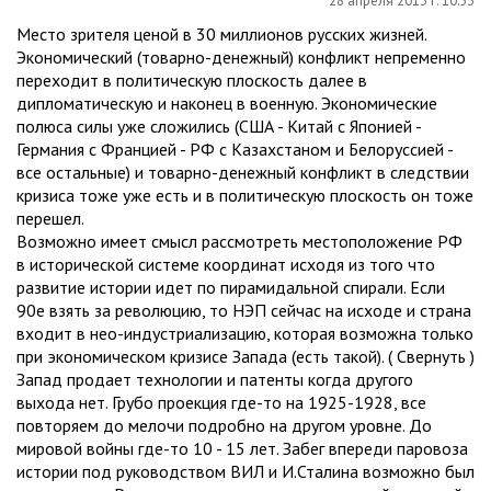
28 апреля 2013 г. 10:53
Место зрителя ценой в 30 миллионов русских жизней.
Экономический (товарно-денежный) конфликт непременно
переходит в политическую плоскость далее в
дипломатическую и наконец в военную. Экономические
полюса силы уже сложились (США - Китай с Японией -
Германия с Францией - РФ с Казахстаном и Белоруссией -
все остальные) и товарно-денежный конфликт в следствии
кризиса тоже уже есть и в политическую плоскость он тоже
перешел.
Возможно имеет смысл рассмотреть местоположение РФ
в исторической системе координат исходя из того что
развитие истории идет по пирамидальной спирали. Если
90е взять за революцию, то НЭП сейчас на исходе и страна
входит в нео-индустриализацию, которая возможна только
при экономическом кризисе Запада (есть такой). ( Свернуть )
Запад продает технологии и патенты когда другого
выхода нет. Грубо проекция где-то на 1925-1928, все
повторяем до мелочи подробно на другом уровне. До
мировой войны где-то 10 - 15 лет. Забег впереди паровоза
истории под руководством ВИЛ и И.Сталина возможно был