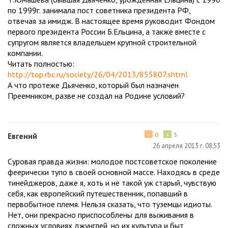
по 1999г. занимала пост советника президента РФ,
отвечая за имидж. В настоящее время руководит Фондом
первого президента России Б.Ельцина, а также вместе с
супругом является владельцем крупной строительной
компании.
Читать полностью:
http://top.rbc.ru/society/26/04/2013/855807.shtml
А что протеже Дьяченко, который был назначен
Преемником, разве не создал на Родине условий?
−
+
Евгений
0
3
26 апреля 2013 г. 08:53
Суровая правда жизни: молодое постсоветское поколение
феерически тупо в своей основной массе. Находясь в среде
тинейджеров, даже я, хоть и не такой уж старый, чувствую
себя, как европейский путешественник, попавший в
первобытное племя. Нельзя сказать, что туземцы идиоты.
Нет, они прекрасно приспособлены для выживания в
сложных условиях джунглей, но их культура и быт