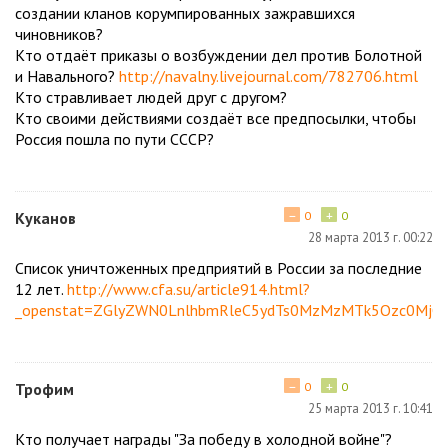
создании кланов корумпированных зажравшихся
чиновников?
Кто отдаёт приказы о возбуждении дел против Болотной
и Навального?
http://navalny.livejournal.com/782706.html
Кто стравливает людей друг с другом?
Кто своими действиями создаёт все предпосылки, чтобы
Россия пошла по пути СССР?
−
+
Куканов
0
0
28 марта 2013 г. 00:22
Список уничтоженных предприятий в России за последние
12 лет.
http://www.cfa.su/article914.html?
_openstat=ZGlyZWN0LnlhbmRleC5ydTs0MzMzMTk5Ozc0MjQ
−
+
Трофим
0
0
25 марта 2013 г. 10:41
Кто получает награды "За победу в холодной войне"?