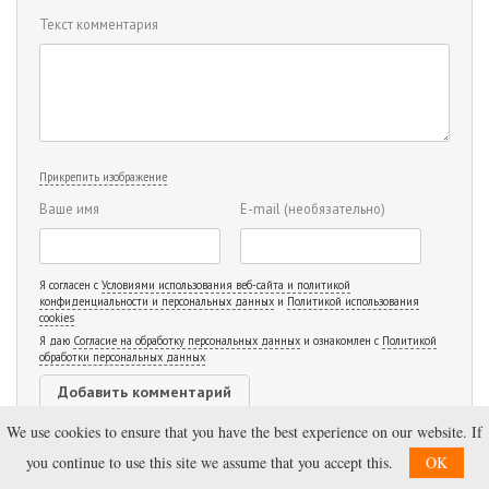
Текст комментария
Прикрепить изображение
Ваше имя
E-mail
(необязательно)
Я согласен с
Условиями использования веб-сайта и политикой
конфиденциальности и персональных данных
и
Политикой использования
cookies
Я даю
Согласие на обработку персональных данных
и ознакомлен с
Политикой
обработки персональных данных
We use cookies to ensure that you have the best experience on our website. If
you continue to use this site we assume that you accept this.
OK