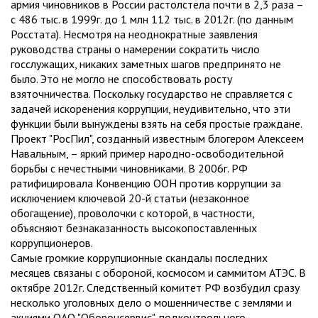
армия чиновников в России растолстела почти в 2,3 раза –
с 486 тыс. в 1999г. до 1 млн 112 тыс. в 2012г. (по данным
Росстата). Несмотря на неоднократные заявления
руководства страны о намерении сократить число
госслужащих, никаких заметных шагов предпринято не
было. Это не могло не способствовать росту
взяточничества. Поскольку государство не справляется с
задачей искоренения коррупции, неудивительно, что эти
функции были вынуждены взять на себя простые граждане.
Проект "РосПил", созданный известным блогером Алексеем
Навальным, – яркий пример народно-освободительной
борьбы с нечестными чиновниками. В 2006г. РФ
ратифицировала Конвенцию ООН против коррупции за
исключением ключевой 20-й статьи (незаконное
обогащение), проволочки с которой, в частности,
объясняют безнаказанность высокопоставленных
коррупционеров.
Самые громкие коррупционные скандалы последних
месяцев связаны с обороной, космосом и саммитом АТЭС. В
октябре 2012г. Следственный комитет РФ возбудил сразу
несколько уголовных дело о мошенничестве с землями и
акциями ОАО "Оборонсервис", подконтрольного