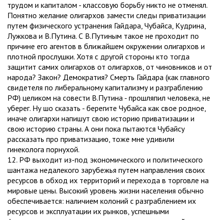
трудом и капиталом - классовую борьбу никто не отменял.
Понятно желание олигархов замести следы приватизации
путем физического устранения Гайдара, Чубайса, Кудрина,
Лужкова и В.Путина. С В.Путиным такое не проходит по
причине его агентов в ближайшем окружении олигархов и
плотной прослушки. Хотя с другой стороны кто тогда
защитит самих олигархов от олигархов, от чиновников и от
народа? Закон? Демократия? Смерть Гайдара (как главного
свидетеля по либеральному капитализму и разграблению
РФ) целиком на совести В.Путина - прошляпил человека, не
уберег. Ну шо сказать - берегите Чубайса как свое родное,
иначе олигархи напишут свою историю приватизации и
свою историю страны. А они пока пытаются Чубайсу
рассказать про приватизацию, тоже мне удивили
гинеколога порнухой.
12. РФ выходит из-под экономического и политического
шантажа недалекого зарубежья путем направления своих
ресурсов в обход их территорий и перехода в торговле на
мировые цены. Высокий уровень жизни населения обычно
обеспечивается: наличием колоний с разграблением их
ресурсов и эксплуатации их рынков, успешными