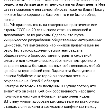
бедно, а на Западе цветет демократия на Ваши деньги. Или
цветет социализм или самостийность тоже на Ваши. Пока у
них все было хорошо за Ваш счет то и не было войны,
почти.
11. РФ пришлось взять на содержание практически все
страны СССР на 20 лет и снова стать их колонией и
доплачивать за их расходы. Сделали это путем
хищнического разграбления общественных материальных
ценностей, тут выяснилось что никакой приватизации не
было. Была лихорадочная бесплатная раздача
общественного благосостояния страны в секретной
синагоге для комсомольских работников для срочного
создания класса больших частных собственников любой
ценой и за кратчайший срок. Задача эта была успешно
решена Чубайсом о которой он поведал честно и
откровенно на Ютюб. Я обалдел.
Олигархи потому и так послушны В.Путину потому что
знают что он знает КАК они собственность народную
получили в частную и Чубайс и Гайдар очень нужны
В.Путину живые, здоровые как свидетели на всех очных
ставках с олигархами и возможных конфликтах между