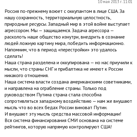
10 мая 2013 г. 11:01
Россия по-прежнему воюет с оккупантом в лице США. За
нашу сохранность, территориальную целостность,
природные ресурсы. Западный мир в этой войне выступает
агрессором. Мы — защищаемся. Задача агрессора —
расколоть наше общество изнутри, внедрить в сознание
людей ложную картину мира, победить информационно.
Напомним, что в период «перестройки» это удалось
сделать!
Наша страна разделена и оккупирована — но нас приучили к
мысли, что страны СНГ и прибалтика не имеют к России
никакого отношения.
Наша система власти создана американскими советниками,
и направлена на ограбление страны. Только под
руководством Путина страна стала способна
сопротивляться западному воздействию — нам же внушают
мысль что во всех бедах России виноват Путин.
И внушают эту мысль средства массовой информации!
Вся система финансирования СМИ основана на системе
рейтингов, которую напрямую контролируют США!