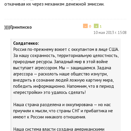
откачивая их через механизм денежной эмиссии.
−
+
))))Гринписко
0
1
10 мая 2013 г. 15:08
Солдатенко:
Россия по-прежнему воюет с оккупантом в лице США.
За нашу сохранность, территориальную целостность,
природные ресурсы. Западный мир в этой войне
выступает агрессором. Мы — защищаемся. Задача
агрессора — расколоть наше общество изнутри,
внедрить в сознание людей ложную картину мира,
победить информационно. Напомним, что в период
«перестройки» это удалось сделать!
Наша страна разделена и оккупирована — но нас
приучили к мысли, что страны СНГ и прибалтика не
имеют к России никакого отношения.
Наша система власти создана американскими