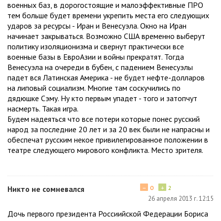
военных баз, в дорогостоящие и малоэффективные ПРО
тем больше будет времени укрепить места его следующих
ударов за ресурсы - Иран и Венесуэла. Окно на Иран
начинает закрываться. Возможно США временно выберут
политику изоляционизма и свернут практически все
военные базы в ЕвроАзии и войны прекратят. Тогда
Венесуэла на очереди в бубен, с падением Венесуэлы
падет вся Латинская Америка - не будет нефте-долларов
на липовый социализм. Многие там соскучились по
дядюшке Сэму. Ну кто первым упадет - того и затопчут
насмерть. Такая игра.
Будем надеяться что все потери которые понес русский
народ за последние 20 лет и за 20 век были не напрасны и
обеспечат русским некое привилегированное положении в
театре следующего мирового конфликта. Место зрителя.
−
+
Никто не сомневался
0
2
26 апреля 2013 г. 12:15
Дочь первого президента Россиийской Федерации Бориса