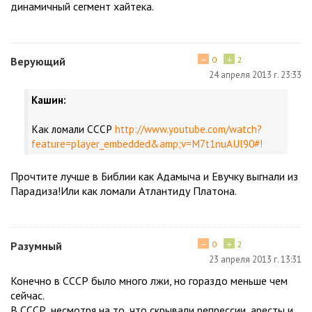
динамичный сегмент хайтека.
−
+
Верующий
0
2
24 апреля 2013 г. 23:33
Кашин:
Как ломали СССР
http://www.youtube.com/watch?
feature=player_embedded&amp;v=M7t1nuAUl90#!
Прочтите лучше в Библии как Адамыча и Евучку выгнали из
Парадиза!Или как ломали Атлантиду Платона.
−
+
Разумный
0
2
23 апреля 2013 г. 13:31
Конечно в СССР было много лжи, но гораздо меньше чем
сейчас.
В СССР, несмотря на то, что скрывали репрессии, аресты и