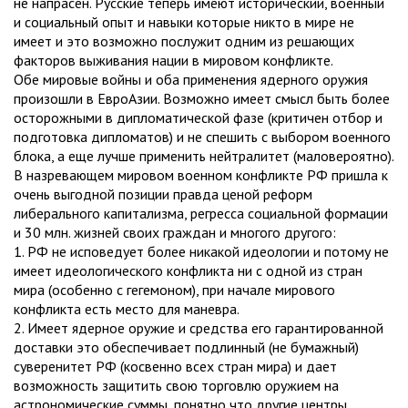
не напрасен. Русские теперь имеют исторический, военный
и социальный опыт и навыки которые никто в мире не
имеет и это возможно послужит одним из решающих
факторов выживания нации в мировом конфликте.
Обе мировые войны и оба применения ядерного оружия
произошли в ЕвроАзии. Возможно имеет смысл быть более
осторожными в дипломатической фазе (критичен отбор и
подготовка дипломатов) и не спешить с выбором военного
блока, а еще лучше применить нейтралитет (маловероятно).
В назревающем мировом военном конфликте РФ пришла к
очень выгодной позиции правда ценой реформ
либерального капитализма, регресса социальной формации
и 30 млн. жизней своих граждан и многого другого:
1. РФ не исповедует более никакой идеологии и потому не
имеет идеологического конфликта ни с одной из стран
мира (особенно с гегемоном), при начале мирового
конфликта есть место для маневра.
2. Имеет ядерное оружие и средства его гарантированной
доставки это обеспечивает подлинный (не бумажный)
суверенитет РФ (косвенно всех стран мира) и дает
возможность защитить свою торговлю оружием на
астрономические суммы, понятно что другие центры