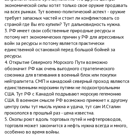
экономической силы хотят только свое оружие продавать
на всех рынках. Тут военно-политический аспект - оружие
требует запасных частей и стоит ли конфликтовать со
страной где Вы его купили? Тут дальновидность нужна.
3. РФ имеет свои собственные природные ресурсы и
потому нет экономических причин у РФ для агрессивных
войн за ресурсы и потому является практически
единственной остановкой перед большой бойней за
ресурсы.
4. Открытие Северного Морского Пути возможно
обозначит РФ как очень выгодного стратегического
союзника для втягивания в военный блок или покупки
нейтралитета. СМП и канадский северный проход являются
единственными морскими путями не подконтрольными
США. Тут РФ с Канадой подрывают морскую гегемонию
США. В военном смысле РФ возможно примкнет к другому
центру силы тут мысль нужна и удача, тут сам И.Сталин
прокололся в прошлый раз - цена известна.
5. Окопы роют вдоль торговых путей и нефтепроводов,
торговля может закончится а нефть нужна всегда и много,
особенно во время войны.