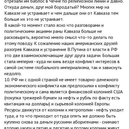
отрезали им баблос в Чечне по религиозной линии и давно.
Откуда деньги, друг мой бородатый? Многих мир на
Кавказе не устраивает и чем дальше они от Кавказа тем
больше их это не устраивает.
В какой-то момент стало ясно что разговорами и
политическими акциями раны Кавказа больше не
расковырять, вероятно имело смысл что-то делать по
этому поводу. К сожалению наших американских друзей
разогрев Кавказа и устранение В.Путина от власти в РФ
это две взаимоисключающие друг друга задачи. Большая
стала империя - куда ни кинь везде конфликт интересов в
самой системе глобального империализма, так и зависнуть
недолго.
10. РФ ни с одной страной не имеет товарно-денежного
экономического конфликта как предпосылки к конфликту
политическому и сама является финансовой колонией США
(покупка трежерей-бумаги за нефть и рубль по факту есть
квитанция на доллары) и сырьевой колонией Европы.
Ресурсы движутся от колонии к метрополии - нефть уходит
туда, а то что приходит оттуда опять же должно быть
куплено снова за деньги русскими аборигенами - снимают
вторую шкуру и пятую и десятую и потому колонии живут