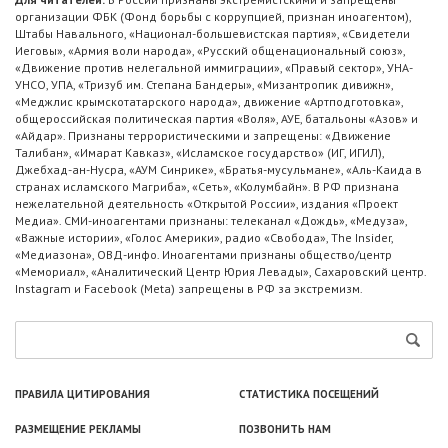
организации ФБК (Фонд борьбы с коррупцией, признан иноагентом),
Штабы Навального, «Национал-большевистская партия», «Свидетели
Иеговы», «Армия воли народа», «Русский общенациональный союз»,
«Движение против нелегальной иммиграции», «Правый сектор», УНА-
УНСО, УПА, «Тризуб им. Степана Бандеры», «Мизантропик дивижн»,
«Меджлис крымскотатарского народа», движение «Артподготовка»,
общероссийская политическая партия «Воля», АУЕ, батальоны «Азов» и
«Айдар». Признаны террористическими и запрещены: «Движение
Талибан», «Имарат Кавказ», «Исламское государство» (ИГ, ИГИЛ),
Джебхад-ан-Нусра, «АУМ Синрике», «Братья-мусульмане», «Аль-Каида в
странах исламского Магриба», «Сеть», «Колумбайн». В РФ признана
нежелательной деятельность «Открытой России», издания «Проект
Медиа». СМИ-иноагентами признаны: телеканал «Дождь», «Медуза»,
«Важные истории», «Голос Америки», радио «Свобода», The Insider,
«Медиазона», ОВД-инфо. Иноагентами признаны общество/центр
«Мемориал», «Аналитический Центр Юрия Левады», Сахаровский центр.
Instagram и Facebook (Metа) запрещены в РФ за экстремизм.
ПРАВИЛА ЦИТИРОВАНИЯ
СТАТИСТИКА ПОСЕЩЕНИЙ
РАЗМЕЩЕНИЕ РЕКЛАМЫ
ПОЗВОНИТЬ НАМ