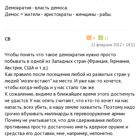
Демократия - власть демоса.
Демос = жители - аристократы - женщины - рабы.
−
+
CВ
4
12
22 февраля 2012 г. 18:11
Чтобы понять что такое демократия нужно просто
побывать в одной из Западных стран (Франция, Германия,
Австрия, США и т.д.).
Как правило после посещения любой из развитых стран у
людей "мозги встают" на место. И уже как-то хочется,
чтобы когда-нибудь и у нас стало так же.
К сожалению, видимо в ближайшее время этого достигнуть
не удастся. У нас опять считают, что кто-то хочет на нас
напасть, всех убить, а нашу землю захватить. Поэтому надо
срочно вбухивать миллиарды в перевооружение армии.
Почему не учитывается, что для сдерживания любого
противника просто достаточно иметь ядерное оружие и
средства его доставки, мне, например, непонятно.