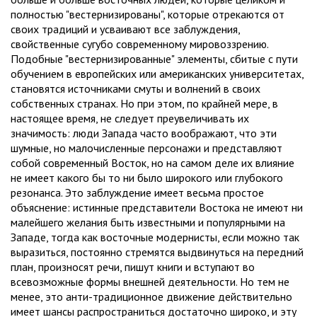
полностью "вестернизированы", которые отрекаются от
своих традиций и усваивают все заблуждения,
свойственные сугубо современному мировоззрению.
Подобные "вестернизированные" элементы, сбитые с пути
обучением в европейских или американских университетах,
становятся источниками смуты и волнений в своих
собственных странах. Но при этом, по крайней мере, в
настоящее время, не следует преувеличивать их
значимость: люди Запада часто воображают, что эти
шумные, но малочисленные персонажи и представляют
собой современный Восток, но на самом деле их влияние
не имеет какого бы то ни было широкого или глубокого
резонанса. Это заблуждение имеет весьма простое
объяснение: истинные представители Востока не имеют ни
малейшего желания быть известными и популярными на
Западе, тогда как восточные модернисты, если можно так
выразиться, постоянно стремятся выдвинуться на передний
план, произносят речи, пишут книги и вступают во
всевозможные формы внешней деятельности. Но тем не
менее, это анти-традиционное движение действительно
имеет шансы распространиться достаточно широко, и эту