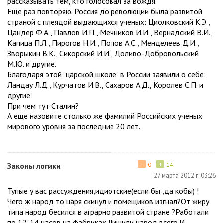
рассказывать тем, кто голосовал за вождя.
Еще раз повторяю. Россия до революции была развитой
страной с плеядой выдающихся ученых: Циолковский К.Э.,
Цандер Ф.А., Павлов И.П., Мечников И.И., Вернадский В.И.,
Капица П.Л., Пирогов Н.И., Попов А.С., Менделеев Д.И.,
Зворыкин В.К., Сикорский И.И., Доливо-Добровольский
М.Ю. и другие.
Благодаря этой "царской школе" в России заявили о себе:
Ландау Л.Д., Курчатов И.В., Сахаров А.Д., Королев С.П. и
другие
При чем тут Сталин?
А еще назовите столько же фамилий Российских ученых
мирового уровня за последние 20 лет.
−
+
Законы логики
0
14
27 марта 2012 г. 03:26
Тупые у вас рассуждения,идиотские(если бы ,да кобы) !
Чего ж народ то царя скинул и помещиков изгнал?От жиру
типа народ бесился в аграрно развитой стране ?Работали
по 12-14 часов на фабриках.Лишили народ всего.И