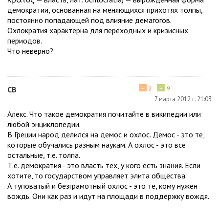
демократии, основанная на меняющихся прихотях толпы,
постоянно попадающей под влияние демагогов.
Охлократия характерна для переходных и кризисных
периодов.
Что неверно?
−
+
СВ
2
9
7 марта 2012 г. 21:03
Алекс. Что такое демократия почитайте в википедии или
любой энциклопедии.
В Греции народ делился на демос и охлос. Демос - это те,
которые обучались разным наукам. А охлос - это все
остальные, т.е. толпа.
Т.е. демократия - это власть тех, у кого есть знания. Если
хотите, то государством управляет элита общества.
А туповатый и безграмотный охлос - это те, кому нужен
вождь. Они как раз и идут на площади в поддержку вождя.