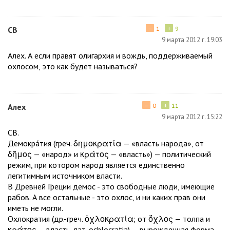
−
+
СВ
1
9
9 марта 2012 г. 19:03
Алех. А если правят олигархия и вождь, поддерживаемый
охлосом, это как будет называться?
−
+
Алех
0
11
9 марта 2012 г. 15:22
СВ.
Демокра́тия (греч. δημοκρατία — «власть народа», от
δῆμος — «народ» и κράτος — «власть») — политический
режим, при котором народ является единственно
легитимным источником власти.
В Древней Греции демос - это свободные люди, имеющие
рабов. А все остальные - это охлос, и ни каких прав они
иметь не могли.
Охлократия (др.-греч. ὀχλοκρατία; от ὄχλος — толпа и
κράτος — власть, лат. ochlocratia) — вырожденная форма