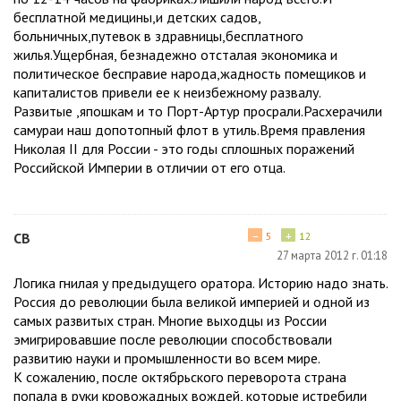
бесплатной медицины,и детских садов,
больничных,путевок в здравницы,бесплатного
жилья.Ущербная, безнадежно отсталая экономика и
политическое бесправие народа,жадность помещиков и
капиталистов привели ее к неизбежному развалу.
Развитые ,япошкам и то Порт-Артур просрали.Расхерачили
самураи наш допотопный флот в утиль.Время правления
Николая II для России - это годы сплошных поражений
Российской Империи в отличии от его отца.
−
+
СВ
5
12
27 марта 2012 г. 01:18
Логика гнилая у предыдущего оратора. Историю надо знать.
Россия до революции была великой империей и одной из
самых развитых стран. Многие выходцы из России
эмигрировавшие после революции способствовали
развитию науки и промышленности во всем мире.
К сожалению, после октябрьского переворота страна
попала в руки кровожадных вождей, которые истребили