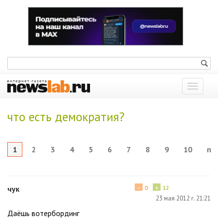
Показат
меню
что есть демократия?
1
2
3
4
5
6
7
8
9
10
по
−
+
чук
0
12
23 мая 2012 г. 21:21
Даёшь вотербординг