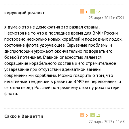
−
+
верующий реалист
1
12
23 марта 2012 г. 03:21
я думаю это не демократия это развал страны .
Несмотря на то что в последнее время для ВМФ России
построено несколько новых кораблей и подводных лодок,
состояние флота удручающее. Серьезные проблемы и
диспропорции угрожают окончательно подорвать его
боевой потенциал. Главной опасностью является
сокращение корабельного состава и его стремительное
устаревание при отсутствии адекватной замены
современными кораблями. Можно говорить о том, что
негативные тенденции в развитии ВМФ не переломлены и
сегодня перед Россией по-прежнему стоит угроза потери
флота.
−
+
Сакко и Ванцетти
0
12
22 марта 2012 г. 11:38