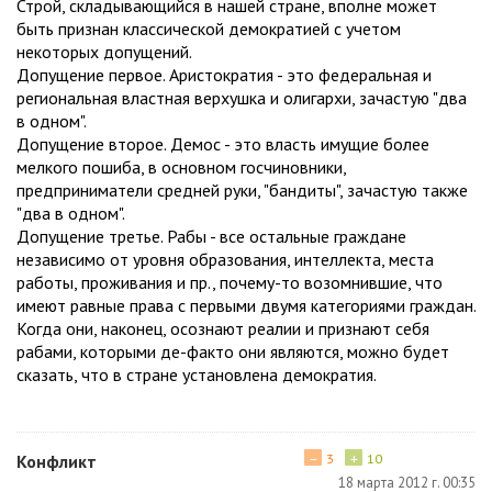
Строй, складывающийся в нашей стране, вполне может
быть признан классической демократией с учетом
некоторых допущений.
Допущение первое. Аристократия - это федеральная и
региональная властная верхушка и олигархи, зачастую "два
в одном".
Допущение второе. Демос - это власть имущие более
мелкого пошиба, в основном госчиновники,
предприниматели средней руки, "бандиты", зачастую также
"два в одном".
Допущение третье. Рабы - все остальные граждане
независимо от уровня образования, интеллекта, места
работы, проживания и пр., почему-то возомнившие, что
имеют равные права с первыми двумя категориями граждан.
Когда они, наконец, осознают реалии и признают себя
рабами, которыми де-факто они являются, можно будет
сказать, что в стране установлена демократия.
−
+
Конфликт
3
10
18 марта 2012 г. 00:35