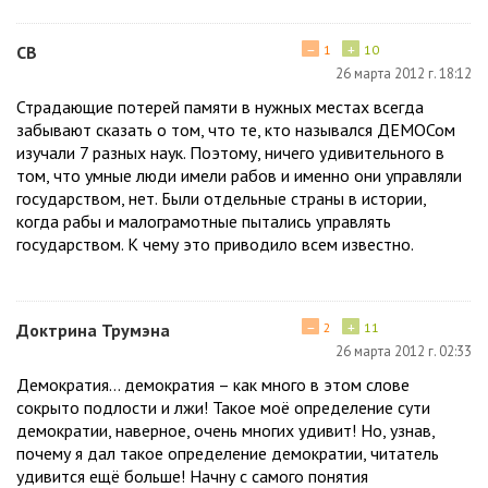
−
+
СВ
1
10
26 марта 2012 г. 18:12
Страдающие потерей памяти в нужных местах всегда
забывают сказать о том, что те, кто назывался ДЕМОСом
изучали 7 разных наук. Поэтому, ничего удивительного в
том, что умные люди имели рабов и именно они управляли
государством, нет. Были отдельные страны в истории,
когда рабы и малограмотные пытались управлять
государством. К чему это приводило всем известно.
−
+
Доктрина Трумэна
2
11
26 марта 2012 г. 02:33
Демократия… демократия – как много в этом слове
сокрыто подлости и лжи! Такое моё определение сути
демократии, наверное, очень многих удивит! Но, узнав,
почему я дал такое определение демократии, читатель
удивится ещё больше! Начну с самого понятия