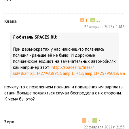
−
+
Клава
1
11
27 февраля 2012 г. 13:15
Любитель SPACES.RU:
При дерьмократах у нас наконец-то появилась
полиция - раньше её не было! И дорожные
полицейские ездиют на замечательных автомобилях
как например этот:
http://spaces.ru/files/?
sid=&amp;LII=27483891&amp;LT=1&amp;LI=2579501&amp;
почкму-то с появлением полиции и повышения им зарплаты.
стали больше появляться случаи беспредела с их стороны.
К чему бы это?
−
+
Зеро
2
7
22 февраля 2012 г. 21:53