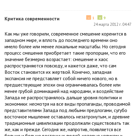
−
+
Критика современности
1
9
24 марта 2012 г. 04:47
Как мы уже говорили, современное смешение коренится в
западном мире, и вплоть до последнего времени оно
имело более или менее локальные масштабы. Но сегодня
процесс смешения приобретает такие пропорции, что его
значение безмерно возрастает: смешение и хаос
распространяются повсюду, и кажется даже, что сам
Восток становится их жертвой. Конечно, западная
экспансия не представляет собой ничего нового, но в
предшествующие эпохи она ограничивалась более или
менее грубой доминацией над народами, и воздействие
Запада не распространялось дальше уровня политики и
экономики: несмотря на все виды пропаганды, проводимой
представителями Запада под любыми предлогами, сугубо
восточное мышление оставалось незатронутым, и древние
традиционные цивилизации продолжали существовать так
же, как и прежде. Сегодня же, напротив, появляется все
больше и больше восточных людей, которые целиком и