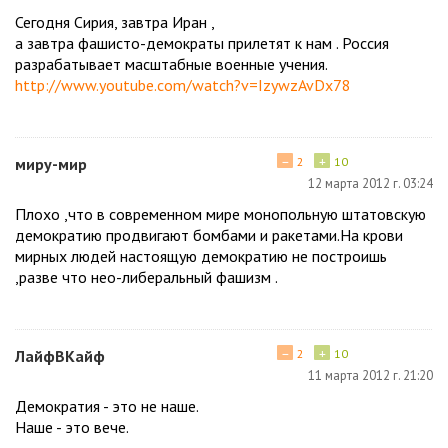
Сегодня Сирия, завтра Иран ,
а завтра фашисто-демократы прилетят к нам . Россия
разрабатывает масштабные военные учения.
http://www.youtube.com/watch?v=IzywzAvDx78
−
+
миру-мир
2
10
12 марта 2012 г. 03:24
Плохо ,что в современном мире монопольную штатовскую
демократию продвигают бомбами и ракетами.На крови
мирных людей настоящую демократию не построишь
,разве что нео-либеральный фашизм .
−
+
ЛайфВКайф
2
10
11 марта 2012 г. 21:20
Демократия - это не наше.
Наше - это вече.