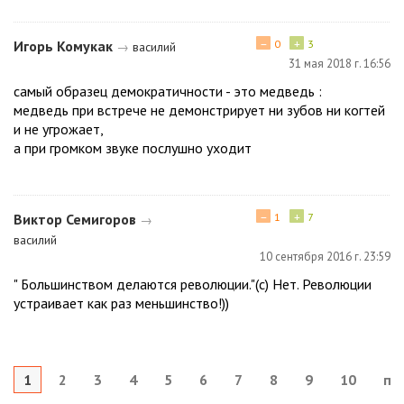
−
+
Игорь Комукак
0
3
→
василий
31 мая 2018 г. 16:56
самый образец демократичности - это медведь :
медведь при встрече не демонстрирует ни зубов ни когтей
и не угрожает,
а при громком звуке послушно уходит
−
+
Виктор Семигоров
1
7
→
василий
10 сентября 2016 г. 23:59
" Большинством делаются революции."(с) Нет. Революции
устраивает как раз меньшинство!))
1
2
3
4
5
6
7
8
9
10
по