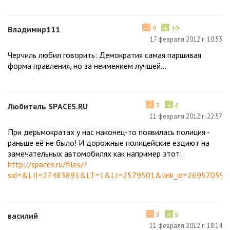
−
+
Владимир111
0
10
17 февраля 2012 г. 10:53
Черчиль любил говорить: Демократия самая паршивая
форма правления, но за неимением лучшей...
−
+
Любитель SPACES.RU
3
6
11 февраля 2012 г. 22:57
При дерьмократах у нас наконец-то появилась полиция -
раньше её не было! И дорожные полицейские ездиют на
замечательных автомобилях как например этот:
http://spaces.ru/files/?
sid=&LII=27483891&LT=1&LI=2579501&link_id=26957059
−
+
василий
5
5
11 февраля 2012 г. 18:14