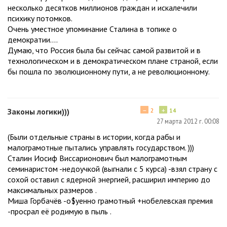
несколько десятков миллионов граждан и искалечили
психику потомков.
Очень уместное упоминание Сталина в топике о
демократии....
Думаю, что Россия была бы сейчас самой развитой и в
технологическом и в демократическом плане страной, если
бы пошла по эволюционному пути, а не революционному.
−
+
Законы логики)))
2
14
27 марта 2012 г. 00:08
(Были отдельные страны в истории, когда рабы и
малограмотные пытались управлять государством. )))
Сталин Иосиф Виссарионович был малограмотным
семинаристом -недоучкой (выгнали с 5 курса) -взял страну с
сохой оставил с ядерной энергией, расширил империю до
максимальных размеров .
Миша Горбачёв -о$уенно грамотный +нобелевская премия
-просрал её родимую в пыль .