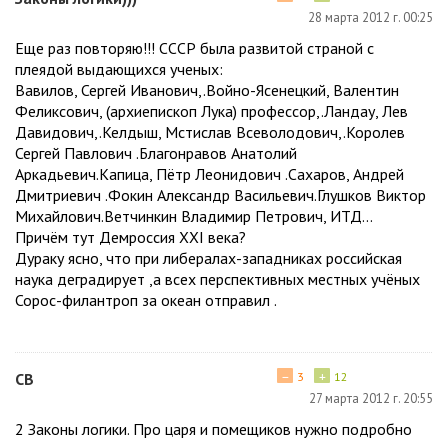
28 марта 2012 г. 00:25
Еще раз повторяю!!! СССР была развитой страной с
плеядой выдающихся ученых:
Вавилов, Сергей Иванович,.Войно-Ясенецкий, Валентин
Феликсович, (архиепископ Лука) профессор,.Ландау, Лев
Давидович,.Келдыш, Мстислав Всеволодович,.Королев
Сергей Павлович .Благонравов Анатолий
Аркадьевич.Капица, Пётр Леонидович .Сахаров, Андрей
Дмитриевич .Фокин Александр Васильевич.Глушков Виктор
Михайлович.Ветчинкин Владимир Петрович, ИТД...
Причём тут Демроссия XXI века?
Дураку ясно, что при либералах-западниках российская
наука деградирует ,а всех перспективных местных учёных
Сорос-филантроп за океан отправил .
−
+
СВ
3
12
27 марта 2012 г. 20:55
2 Законы логики. Про царя и помещиков нужно подробно