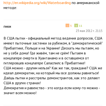
http://en.wikipedia.org/wiki/Waterboarding
по американской
методе:
−
+
гики
5
11
23 мая 2012 г. 21:15
В США пытки - официальный метод ведения допросов, США
имеют пыточные застенки за рубежом, в "демократической"
Прибалтике, Польше и на Украине! Дескать мы пытаем, но
не у себя дома! Где живём, там не срём! Пытаем в
концлагере смерти в Хуантанамо и в оставшемся от
гитлеровцев концлагере Саласпилс в Прибалтике!
США можно - другим нельзя? Как же так, граждане? США же
идеал демократии, на который мы все должны равняться!
Даёшь пытки и расстрелы демонстрантов, как это делают
США в других странах!
Демократия и равенство - это когда если кому-то можно -
значит всем можно!