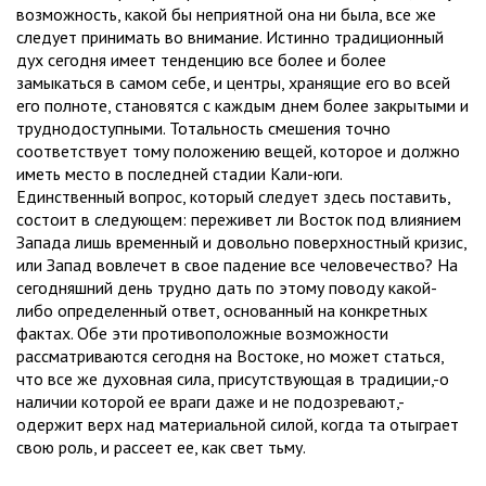
возможность, какой бы неприятной она ни была, все же
следует принимать во внимание. Истинно традиционный
дух сегодня имеет тенденцию все более и более
замыкаться в самом себе, и центры, хранящие его во всей
его полноте, становятся с каждым днем более закрытыми и
труднодоступными. Тотальность смешения точно
соответствует тому положению вещей, которое и должно
иметь место в последней стадии Кали-юги.
Единственный вопрос, который следует здесь поставить,
состоит в следующем: переживет ли Восток под влиянием
Запада лишь временный и довольно поверхностный кризис,
или Запад вовлечет в свое падение все человечество? На
сегодняшний день трудно дать по этому поводу какой-
либо определенный ответ, основанный на конкретных
фактах. Обе эти противоположные возможности
рассматриваются сегодня на Востоке, но может статься,
что все же духовная сила, присутствующая в традиции,-о
наличии которой ее враги даже и не подозревают,-
одержит верх над материальной силой, когда та отыграет
свою роль, и рассеет ее, как свет тьму.