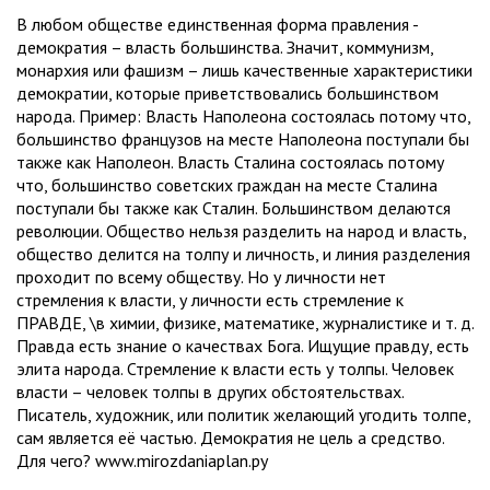
В любом обществе единственная форма правления -
демократия – власть большинства. Значит, коммунизм,
монархия или фашизм – лишь качественные характеристики
демократии, которые приветствовались большинством
народа. Пример: Власть Наполеона состоялась потому что,
большинство французов на месте Наполеона поступали бы
также как Наполеон. Власть Сталина состоялась потому
что, большинство советских граждан на месте Сталина
поступали бы также как Сталин. Большинством делаются
революции. Общество нельзя разделить на народ и власть,
общество делится на толпу и личность, и линия разделения
проходит по всему обществу. Но у личности нет
стремления к власти, у личности есть стремление к
ПРАВДЕ, \в химии, физике, математике, журналистике и т. д.
Правда есть знание о качествах Бога. Ищущие правду, есть
элита народа. Стремление к власти есть у толпы. Человек
власти – человек толпы в других обстоятельствах.
Писатель, художник, или политик желающий угодить толпе,
сам является её частью. Демократия не цель а средство.
Для чего? www.mirozdaniaplan.ру