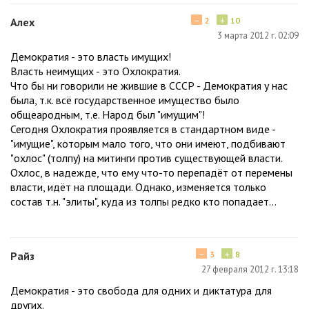
−
+
Алех
2
10
3 марта 2012 г. 02:09
Демократия - это власть имущих!
Власть неимущих - это Охлократия.
Что бы ни говорили не жившие в СССР - Демократия у нас
была, т.к. всё государственное имущество было
общеародным, т.е. Народ был "имущим"!
Сегодня Охлократия проявляется в стандартном виде -
"имущие", которым мало того, что они имеют, подбивают
"охлос" (толпу) на митинги против существующей власти.
Охлос, в надежде, что ему что-то перепадёт от перемены
власти, идёт на площади. Однако, изменяется только
состав т.н. "элиты", куда из толпы редко кто попадает...
−
+
Райз
3
8
27 февраля 2012 г. 13:18
Демократия - это свобода для одних и диктатура для
других.