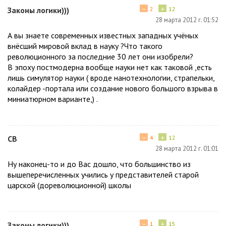
−
+
Законы логики)))
2
12
28 марта 2012 г. 01:52
А вы знаете современных известных западных учёных
внёсший мировой вклад в науку ?Что такого
революционного за последние 30 лет они изобрели?
В эпоху постмодерна вообще науки нет как таковой ,есть
лишь симулятор науки ( вроде нанотехнологии, страпельки,
колайдер -портала или создание нового большого взрыва в
миниатюрном варианте,) .
−
+
СВ
4
12
28 марта 2012 г. 01:01
Ну наконец-то и до Вас дошло, что большинство из
вышеперечисленных учились у представителей старой
царской (дореволюционной) школы
−
+
Законы логики)))
1
15