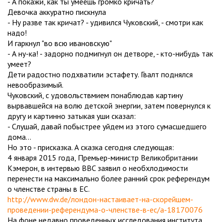
- А покажи, как ты умеешь громко кричать?
Девочка аккуратно пискнула
- Ну разве так кричат? - удивился Чуковский, - смотри как
надо!
И гаркнул "во всю ивановскую"
- А ну-ка! - задорно подмигнул он детворе, - кто-нибудь так
умеет?
Дети радостно подхватили эстафету. Гвалт поднялся
невообразимый.
Чуковский, с удовольствмием понаблюдав картину
вырвавшейся на волю детской энергии, затем повернулся к
другу и картинно затыкая уши сказал:
- Слушай, давай побыстрее уйдем из этого сумасшедшего
дома...
Но это - присказка. А сказка сегодня следующая:
4 января 2015 года, Премьер-министр Великобритании
Кэмерон, в интервью BBC заявил о необхлодимости
перенести на максимально более ранний срок референдум
о членстве страны в ЕС.
http://www.dw.de/лондон-настаивает-на-скорейшем-
проведении-референдума-о-членстве-в-ес/a-18170076
На фоне недавно проведенных исследования института