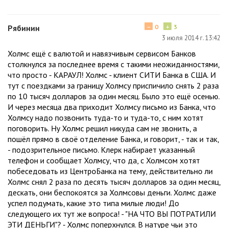
−
+
Рябинин
0
3
3 июля 2014 г. 13:42
Холмс ещё с валютой и навязчивым сервисом Банков
столкнулся за последнее время с такими неожиданностями,
что просто - КАРАУЛ! Холмс - клиент СИТИ Банка в США. И
тут с поездками за границу Холмсу приспичило снять 2 раза
по 10 тысяч долларов за один месяц. Было это ещё осенью.
И через месяца два приходит Холмсу письмо из Банка, что
Холмсу надо позвонить туда-то и туда-то, с ним хотят
поговорить. Ну Холмс решил никуда сам не звонить, а
пошёл прямо в своё отделение Банка, и говорит, - так и так,
- подозрительное письмо. Клерк набирает указанный
телефон и сообщает Холмсу, что да, с Холмсом хотят
побеседовать из ЦентроБанка на тему, действительно ли
Холмс снял 2 раза по десять тысяч долларов за один месяц,
дескать, они беспокоятся за Холмсовы деньги. Холмс даже
успел подумать, какие это типа милые люди! До
следующего их тут же вопроса! - "НА ЧТО ВЫ ПОТРАТИЛИ
ЭТИ ДЕНЬГИ"? - Холмс поперхнулся. В натуре чьи это