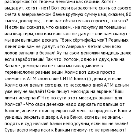
распоряжаются твоими деньгами как своими. Хотят -
выдадут, хотят - нет! Вот если вы захотите снять со своего
счёта в американском банке крупную сумму кэш, скажем, 80
тысяч долларов; , - они вас обязательно спросят, - на что?
И если вы скажете, что скажем, - на покупку автомашины
или квартиры, они вам ваш кэш не дадут - они вам скажут -
мы вам выпишем дескать, "бэнк сёртифайд чек"! Реальных
денег они вам не дадут. Это Америка - детка! Они всех
лохов загнали в безнал! Ху ты свои денюжки увидишь даже
если заработаешь! Так что, Уотсон, одно из двух, или на
Западе демократии нет, или мы вкладываем в
терминологии разные вещи. Холмс вот даже просто
снимает в АТМ своего же СИТИ Банка (!) деньги, и если
Холмс снял деньги сегодня, то несколько дней АТМ деньги
уже ему не выдаёт! Они пишут мессидж на экране: "Ваш
лимит исчерпан!" Что по сути этот мессидж значит для
Холмса? - Что свои денежки надо держать подальше от
Банков, иначе в один прекрасный день ты придёшь в Банк и
увидишь закрытые двери. А на Банки, если вы не знали, -
подать в суд нельзя! Банки неподсудны, если вы не знали!
Суды всего мира иски к Банкам почему-то не принимают!