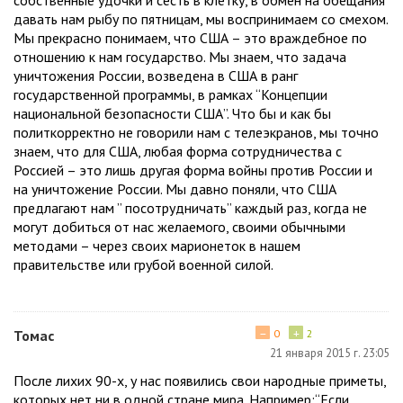
давать нам рыбу по пятницам, мы воспринимаем со смехом.
Мы прекрасно понимаем, что США – это враждебное по
отношению к нам государство. Мы знаем, что задача
уничтожения России, возведена в США в ранг
государственной программы, в рамках “Концепции
национальной безопасности США”. Что бы и как бы
политкорректно не говорили нам с телеэкранов, мы точно
знаем, что для США, любая форма сотрудничества с
Россией – это лишь другая форма войны против России и
на уничтожение России. Мы давно поняли, что США
предлагают нам ” посотрудничать” каждый раз, когда не
могут добиться от нас желаемого, своими обычными
методами – через своих марионеток в нашем
правительстве или грубой военной силой.
−
+
Томас
0
2
21 января 2015 г. 23:05
После лихих 90-х, у нас появились свои народные приметы,
которых нет ни в одной стране мира. Например:“Если