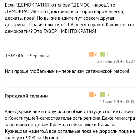
Если "ДЕМОКРАТИЯ" от слова "ДЕМОС - народ", то
ДЕМОКРАТИЯ - это доктрина в которой народ всегда,
дескать, прав! Но вы же видите тут совсем другая
доктрина - Правительство США всегда право! Какая же это
демократия? Это ГАВЕРНМЕНТОКРАТИЯ!
−
+
Т-34-85
0
2
→
Чернович
26 июня 2014 г. 05:27
Или проще глобальный империализм сатанинской мафии!
−
+
Городской селянин
0
0
13 мая 2014 г. 00:00
Алекс,Крымчане и получили особый статус,в соответствии
с Конституцией-самостоятельность региона.Даже министра
назначили по делам Крыма,а сейчас уже и Кавказа-
Кузнецова нашего.А все остальные пока не доросли,пока не
голосуют 90% за Путина.