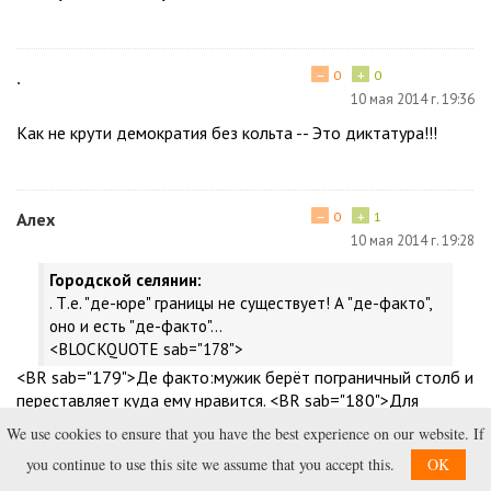
−
+
.
0
0
10 мая 2014 г. 19:36
Как не крути демократия без кольта -- Это диктатура!!!
−
+
Алех
0
1
10 мая 2014 г. 19:28
Городской селянин:
. Т.е. "де-юре" границы не существует! А "де-факто",
оно и есть "де-факто"...
<BLOCKQUOTE sab="178">
<BR sab="179">Де факто:мужик берёт пограничный столб и
переставляет куда ему нравится. <BR sab="180">Для
того,чтобы вести речь о демократии, нужно для начала
We use cookies to ensure that you have the best experience on our website. If
изжить в себе раба и не позволять другим охлам за
you continue to use this site we assume that you accept this.
OK
бутылку продавать свой голос,а также охлам из