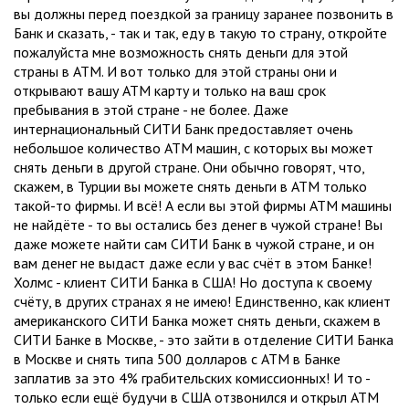
вы должны перед поездкой за границу заранее позвонить в
Банк и сказать, - так и так, еду в такую то страну, откройте
пожалуйста мне возможность снять деньги для этой
страны в АТМ. И вот только для этой страны они и
открывают вашу АТМ карту и только на ваш срок
пребывания в этой стране - не более. Даже
интернациональный СИТИ Банк предоставляет очень
небольшое количество АТМ машин, с которых вы может
снять деньги в другой стране. Они обычно говорят, что,
скажем, в Турции вы можете снять деньги в АТМ только
такой-то фирмы. И всё! А если вы этой фирмы АТМ машины
не найдёте - то вы остались без денег в чужой стране! Вы
даже можете найти сам СИТИ Банк в чужой стране, и он
вам денег не выдаст даже если у вас счёт в этом Банке!
Холмс - клиент СИТИ Банка в США! Но доступа к своему
счёту, в других странах я не имею! Единственно, как клиент
американского СИТИ Банка может снять деньги, скажем в
СИТИ Банке в Москве, - это зайти в отделение СИТИ Банка
в Москве и снять типа 500 долларов с АТМ в Банке
заплатив за это 4% грабительских комиссионных! И то -
только если ещё будучи в США отзвонился и открыл АТМ