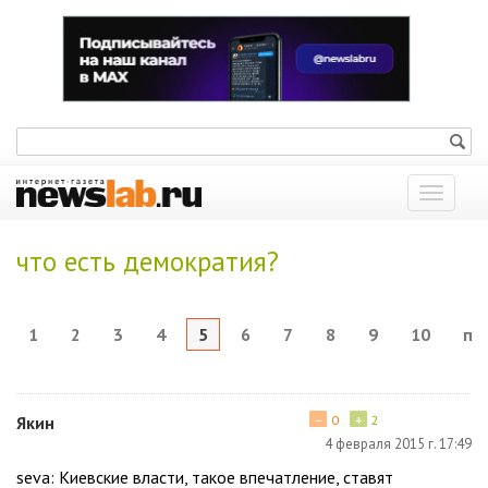
Показат
меню
что есть демократия?
1
2
3
4
5
6
7
8
9
10
по
−
+
Якин
0
2
4 февраля 2015 г. 17:49
seva: Киевские власти, такое впечатление, ставят