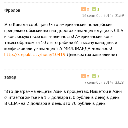
−
+
Фролов
0
2
16 сентября 2014 г. 21:39
Это Канада сообщает! что американские полицейские
прицельно обыскивают на дорогах канадцев едущих в США
и конфискуют всю кэш-наличность! Американские копы
таким образом за 10 лет ограбили 61 тысячу канадцев и
конфисковали у канадцев 2.5 МИЛЛИАРДА долларов!
http://xrepublic.tv/node/10419
Демократия зашкаливает!
−
+
захар
0
2
7 сентября 2014 г. 23:28
"Это диаграмма нищеты Азии в процентах. Нищетой в Азии
считается житьё на 1.5 доллара (50 рублей в день) в день.
В США - на 2 доллара в день. Это 70 рублей в день.