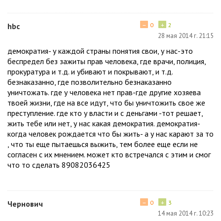
−
+
hbc
0
2
28 мая 2014 г. 21:15
демократия- у каждой страны понятия свои, у нас-это
беспредел без зажиты прав человека, где врачи, полиция,
прокуратура и т.д. и убивают и покрывают, и т.д.
безнаказанно, где позволительно безнаказанно
уничтожать. где у человека нет прав-где другие хозяева
твоей жизни, где на все идут, что бы уничтожить свое же
преступление. где кто у власти и с деньгами -тот решает,
жить тебе или нет, у нас какая демократия. демократия-
когда человек рождается что бы жить- а у нас карают за то
, что ты еще пытаешься выжить, тем более еще если не
согласен с их мнением. может кто встречался с этим и смог
что то сделать 89082036425
−
+
Чернович
0
3
14 мая 2014 г. 10:23