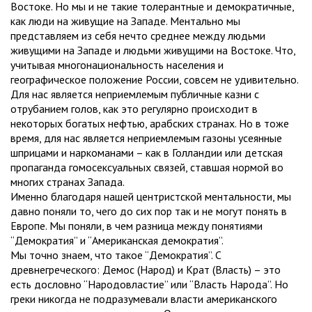
Востоке. Но мы и не такие толерантные и демократичные,
как люди на живущие на Западе. Ментально мы
представляем из себя нечто среднее между людьми
живущими на Западе и людьми живущими на Востоке. Что,
учитывая многонациональность населения и
географическое положение России, совсем не удивительно.
Для нас является неприемлемым публичные казни с
отрубанием голов, как это регулярно происходит в
некоторых богатых нефтью, арабских странах. Но в тоже
время, для нас является неприемлемым газоны усеянные
шприцами и наркоманами – как в Голландии или детская
пропаганда гомосексуальных связей, ставшая нормой во
многих странах Запада.
Именно благодаря нашей центристской ментальности, мы
давно поняли то, чего до сих пор так и не могут понять в
Европе. Мы поняли, в чем разница между понятиями
“Демократия” и “Американская демократия”.
Мы точно знаем, что такое “Демократия”. С
древнегреческого: Демос (Народ) и Крат (Власть) – это
есть дословно “Народовластие” или “Власть Народа”. Но
греки никогда не подразумевали власти американского