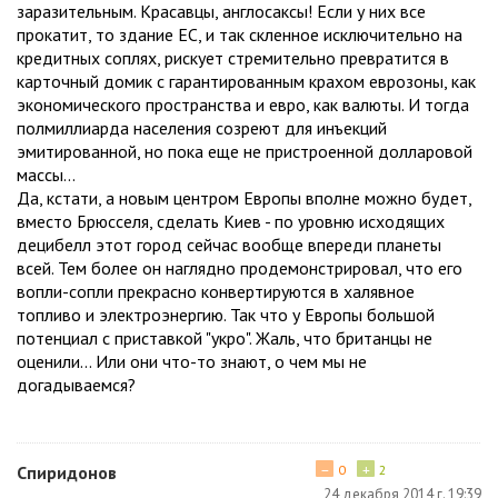
заразительным. Красавцы, англосаксы! Если у них все
прокатит, то здание ЕС, и так скленное исключительно на
кредитных соплях, рискует стремительно превратится в
карточный домик с гарантированным крахом еврозоны, как
экономического пространства и евро, как валюты. И тогда
полмиллиарда населения созреют для инъекций
эмитированной, но пока еще не пристроенной долларовой
массы...
Да, кстати, а новым центром Европы вполне можно будет,
вместо Брюсселя, сделать Киев - по уровню исходящих
децибелл этот город сейчас вообще впереди планеты
всей. Тем более он наглядно продемонстрировал, что его
вопли-сопли прекрасно конвертируются в халявное
топливо и электроэнергию. Так что у Европы большой
потенциал с приставкой "укро". Жаль, что британцы не
оценили... Или они что-то знают, о чем мы не
догадываемся?
−
+
Спиридонов
0
2
24 декабря 2014 г. 19:39