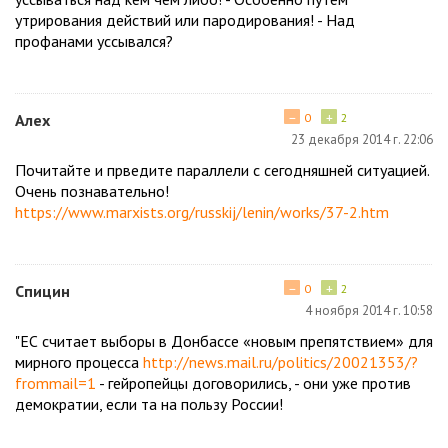
утрирования действий или пародирования! - Над
профанами уссывался?
−
+
Алех
0
2
23 декабря 2014 г. 22:06
Почитайте и прведите параллели с сегодняшней ситуацией.
Очень познавательно!
https://www.marxists.org/russkij/lenin/works/37-2.htm
−
+
Спицин
0
2
4 ноября 2014 г. 10:58
"ЕС считает выборы в Донбассе «новым препятствием» для
мирного процесса
http://news.mail.ru/politics/20021353/?
frommail=1
- гейропейцы договорились, - они уже против
демократии, если та на пользу России!