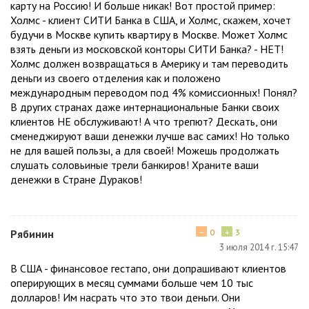
карту на Россию! И больше никак! Вот простой пример:
Холмс - клиент СИТИ Банка в США, и Холмс, скажем, хочет
будучи в Москве купить квартиру в Москве. Может Холмс
взять деньги из московской конторы СИТИ Банка? - НЕТ!
Холмс должен возвращаться в Америку и там переводить
деньги из своего отделения как и положено
международным переводом под 4% комиссионных! Понял?
В других странах даже интернациональные Банки своих
клиентов НЕ обслуживают! А что трепют? Дескать, они
сменеджируют ваши денежки лучше вас самих! Но только
не для вашей пользы, а для своей! Можешь продолжать
слушать соловьиные трели банкиров! Храните ваши
денежки в Стране Дураков!
−
+
Рябинин
0
3
3 июля 2014 г. 15:47
В США - финансовое гестапо, они допрашивают клиентов
оперирующих в месяц суммами больше чем 10 тыс
долларов! Им насрать что это твои деньги. Они