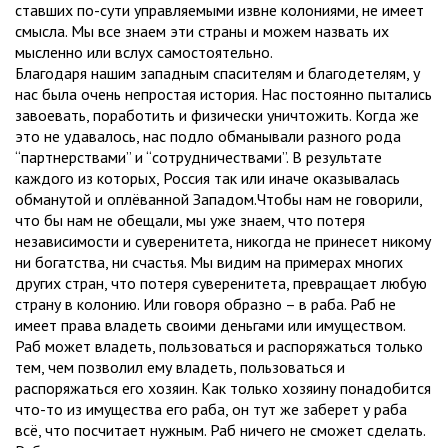
ставших по-сути управляемыми извне колониями, не имеет
смысла. Мы все знаем эти страны и можем назвать их
мысленно или вслух самостоятельно.
Благодаря нашим западным спасителям и благодетелям, у
нас была очень непростая история. Нас постоянно пытались
завоевать, поработить и физически уничтожить. Когда же
это не удавалось, нас подло обманывали разного рода
“партнерствами” и “сотрудничествами”. В результате
каждого из которых, Россия так или иначе оказывалась
обманутой и оплёванной Западом.Чтобы нам не говорили,
что бы нам не обещали, мы уже знаем, что потеря
независимости и суверенитета, никогда не принесет никому
ни богатства, ни счастья. Мы видим на примерах многих
других стран, что потеря суверенитета, превращает любую
страну в колонию. Или говоря образно – в раба. Раб не
имеет права владеть своими деньгами или имуществом.
Раб может владеть, пользоваться и распоряжаться только
тем, чем позволил ему владеть, пользоваться и
распоряжаться его хозяин. Как только хозяину понадобится
что-то из имущества его раба, он тут же заберет у раба
всё, что посчитает нужным. Раб ничего не сможет сделать.