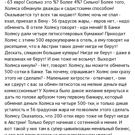
- 63 евро! Сколько это %? Более 4%? Сильно! Более того,
Холмса обманули дважды и садистскими способом!
Оказывается тут всех так кидают! Холмс ночь не спал -
ехал, приехал в Вену - 36 градусов жары, - евров нет, - надо
обменять. В отеле Холмсу говорят - иди меняй! В Банке
Холмсу дали четыре пятисотевровых бумажки! Приходит
Холмс с этими 500 еврокупюрами в отель, а ему говорят на
рисепшене, что в Австрии таких денег нигде не берут!
Дескать, слишком большие купюры! Нигде не берут - даже в
магазинах не берут! И они тоже не возьмут. Выходит
Холмса кинули? - Нет, говорят Холмсу, вы можете обменять
500-сотки в Банке. Так почему, спрашивает Холмс они сразу
этого не сделали? - Маленькие хитрости - отвечают, - они
же сдерут с вас за обмен пятисоток на мелкие деньги ещё
комисссионные! У Холмса было дикое желание вернуться и
дать по голове арбузом тому первому банкиру, который
обменял деньги Холмса на четыре 500-тки, и только дикая
усталость и 36 градусная жара не позволили этого сделать
Холмсу. Оказалось, что 200-отки евро тоже не берут нигде
в Австрии! Только берут начиная с сотеннной и менее. И
вот такой у них там в супер-цивилизации меняльный бизнес,
и это всё покрывается на государственном уровне!