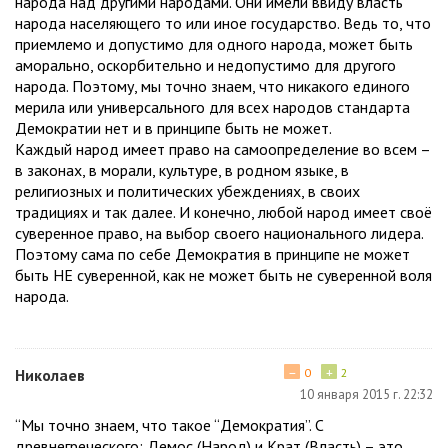
народа над другими народами. Они имели ввиду власть
народа населяющего то или иное государство. Ведь то, что
приемлемо и допустимо для одного народа, может быть
аморально, оскорбительно и недопустимо для другого
народа. Поэтому, мы точно знаем, что никакого единого
мерила или универсального для всех народов стандарта
Демократии нет и в принципе быть не может.
Каждый народ имеет право на самоопределение во всем –
в законах, в морали, культуре, в родном языке, в
религиозных и политических убеждениях, в своих
традициях и так далее. И конечно, любой народ имеет своё
суверенное право, на выбор своего национального лидера.
Поэтому сама по себе Демократия в принципе не может
быть НЕ суверенной, как не может быть не суверенной воля
народа.
−
+
Николаев
0
2
10 января 2015 г. 22:32
“Мы точно знаем, что такое “Демократия”. С
древнегреческого: Демос (Народ) и Крат (Власть) – это