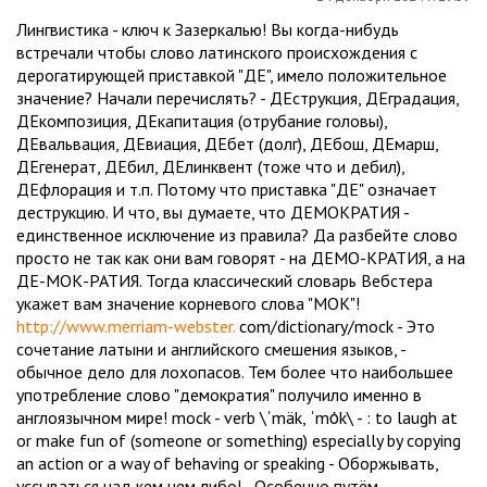
Лингвистика - ключ к Зазеркалью! Вы когда-нибудь
встречали чтобы слово латинского происхождения с
дерогатирующей приставкой "ДЕ", имело положительное
значение? Начали перечислять? - ДЕструкция, ДЕградация,
ДЕкомпозиция, ДЕкапитация (отрубание головы),
ДЕвальвация, ДЕвиация, ДЕбет (долг), ДЕбош, ДЕмарш,
ДЕгенерат, ДЕбил, ДЕлинквент (тоже что и дебил),
ДЕфлорация и т.п. Потому что приставка "ДЕ" означает
деструкцию. И что, вы думаете, что ДЕМОКРАТИЯ -
единственное исключение из правила? Да разбейте слово
просто не так как они вам говорят - на ДЕМО-КРАТИЯ, а на
ДЕ-МОК-РАТИЯ. Тогда классический словарь Вебстера
укажет вам значение корневого слова "МОК"!
http://www.merriam-webster.
com/dictionary/mock - Это
сочетание латыни и английского смешения языков, -
обычное дело для лохопасов. Тем более что наибольшее
употребление слово "демократия" получило именно в
англоязычном мире! mock - verb \ˈmäk, ˈmȯk\ - : to laugh at
or make fun of (someone or something) especially by copying
an action or a way of behaving or speaking - Оборжывать,
уссываться над кем чем либо! - Особенно путём