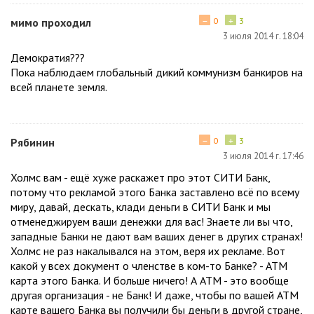
−
+
мимо проходил
0
3
3 июля 2014 г. 18:04
Демократия???
Пока наблюдаем глобальный дикий коммунизм банкиров на
всей планете земля.
−
+
Рябинин
0
3
3 июля 2014 г. 17:46
Холмс вам - ещё хуже раскажет про этот СИТИ Банк,
потому что рекламой этого Банка заставлено всё по всему
миру, давай, дескать, клади деньги в СИТИ Банк и мы
отменеджируем ваши денежки для вас! Знаете ли вы что,
западные Банки не дают вам ваших денег в других странах!
Холмс не раз накалывался на этом, веря их рекламе. Вот
какой у всех документ о членстве в ком-то Банке? - АТМ
карта этого Банка. И больше ничего! А АТМ - это вообще
другая организация - не Банк! И даже, чтобы по вашей АТМ
карте вашего Банка вы получили бы деньги в другой стране,