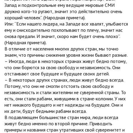
Запад и подконтрольные ему ведущие мировые СМИ
дружно кого-то ругают, значит это действительно очень
хороший человек”. (Народная примета).
Или: “Если нашего лидера, на Западе все хвалят, улыбаются
ему и снисходительно похлопывают по плечу, значит нас
снова предали. И значит, скоро нам будет очень плохо”.
(Народная примета).
В отличие от населения многих других стран, мы точно
знаем, что причины снижения уровня жизни бывают разные.
– Иногда, люди в некоторых странах живут бедно потому,
что они борются за свою свободу и независимость. Они
отстаивают свое будущее и будущее своих детей.
– В некоторых других странах, люди живут бедно всегда.
Потому, что они не смогли отстоять свою свободу и
независимость и стали жителями не суверенной страны. То
есть, они стали рабами, живущими в стране-колонии. У них
нет никакого будущего и нет надежды на будущее. Они и
их дети, будут бедными рабами всегда.
В подавляющем большинстве стран мира, люди всегда
живут бедно именно по второй причине. Приводить
примеры и названия стран утративших свой суверенитет и