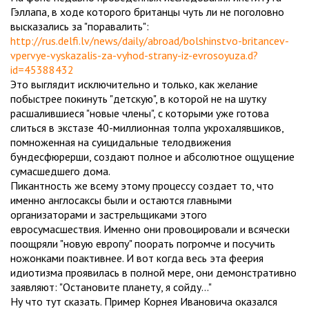
Гэллапа, в ходе которого британцы чуть ли не поголовно
высказались за "поравалить":
http://rus.delfi.lv/news/daily/abroad/bolshinstvo-britancev-
vpervye-vyskazalis-za-vyhod-strany-iz-evrosoyuza.d?
id=45388432
Это выглядит исключительно и только, как желание
побыстрее покинуть "детскую", в которой не на шутку
расшалившиеся "новые члены", с которыми уже готова
слиться в экстазе 40-миллионная толпа укрохалявшиков,
помноженная на суицидальные телодвижения
бундесфюрерши, создают полное и абсолютное ощущение
сумасшедшего дома.
Пикантность же всему этому процессу создает то, что
именно англосаксы были и остаются главными
организаторами и застрельщиками этого
евросумасшествия. Именно они провоцировали и всячески
поощряли "новую европу" поорать погромче и посучить
ножонками поактивнее. И вот когда весь эта феерия
идиотизма проявилась в полной мере, они демонстративно
заявляют: "Остановите планету, я сойду..."
Ну что тут сказать. Пример Корнея Ивановича оказался