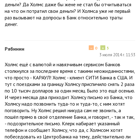
деньги? Да Холмс даже бы жене не стал бы отчитываться
на что он потратил свои деньги? И Холмса уже не первый
раз вызывают на допросы в Банк относительно траты
денег.
−
+
Рябинин
0
3
3 июля 2014 г. 11:53
Холмс ещё с валютой и навязчивым сервисом Банков
столкнулся за последнее время с такими неожиданностями,
что просто - КАРАУЛ! Холмс - клиент СИТИ Банка в США. И
тут с поездками за границу Холмсу приспичило снять 2 раза
по 10 тысяч долларов за один месяц. Было это ещё осенью.
И через месяца два приходит Холмсу письмо из Банка, что
Холмсу надо позвонить туда-то и туда-то, с ним хотят
поговорить. Ну Холмс решил никуда сам не звонить, а
пошёл прямо в своё отделение Банка, и говорит, - так и так,
- подозрительное письмо. Клерк набирает указанный
телефон и сообщает Холмсу, что да, с Холмсом хотят
побеседовать из ЦентроБанка на тему, действительно ли