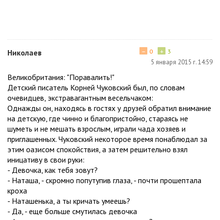
−
+
Николаев
0
3
5 января 2015 г. 14:59
Великобритания: "Поравалить!"
Детский писатель Корней Чуковский был, по словам
очевидцев, экстравагантным весельчаком:
Однажды он, находясь в гостях у друзей обратил внимание
на детскую, где чинно и благопристойно, стараясь не
шуметь и не мешать взрослым, играли чада хозяев и
приглашенных. Чуковский некоторое время понаблюдал за
этим оазисом спокойствия, а затем решительно взял
иницативу в свои руки:
- Девочка, как тебя зовут?
- Наташа, - скромно попутупив глаза, - почти прошептала
кроха
- Наташенька, а ты кричать умеешь?
- Да, - еще больше смутилась девочка