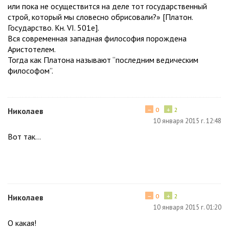
или пока не осуществится на деле тот государственный
строй, который мы словесно обрисовали?» [Платон.
Государство. Кн. VI. 501е].
Вся современная западная философия порождена
Аристотелем.
Тогда как Платона называют “последним ведическим
философом”.
−
+
Николаев
0
2
10 января 2015 г. 12:48
Вот так...
−
+
Николаев
0
2
10 января 2015 г. 01:20
О какая!