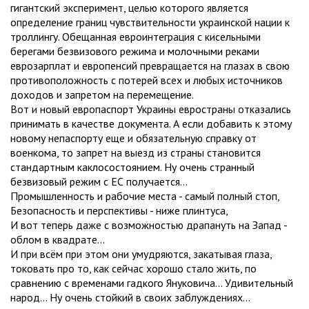
гигантский эксперимент, целью которого является
определение границ чувствительности украинской нации к
троллингу. Обещанная евроинтеграция с кисельными
берегами безвизового режима и молочными реками
еврозарплат и европенсий превращается на глазах в свою
противоположность с потерей всех и любых источников
доходов и запретом на перемещение.
Вот и новый европаспорт Украины евространы отказались
принимать в качестве документа. А если добавить к этому
новому непаспорту еще и обязательную справку от
военкома, то запрет на выезд из страны становится
стандартным каклосостоянием. Ну очень странный
безвизовый режим с ЕС получается...
Промышленность и рабочие места - самый полный стоп,
Безопасность и перспективы - ниже плинтуса,
И вот теперь даже с возможностью драпануть на Запад -
облом в квадрате...
И при всём при этом они умудряются, закатывая глаза,
токовать про то, как сейчас хорошо стало жить, по
сравнению с временами гадкого Януковича... Удивительный
народ... Ну очень стойкий в своих заблуждениях...