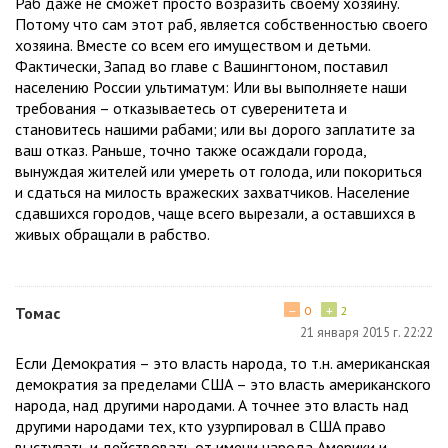
Раб даже не сможет просто возразить своему хозяину.
Потому что сам этот раб, является собственностью своего
хозяина. Вместе со всем его имуществом и детьми.
Фактически, Запад во главе с Вашингтоном, поставил
населению России ультиматум: Или вы выполняете наши
требования – отказываетесь от суверенитета и
становитесь нашими рабами; или вы дорого заплатите за
ваш отказ. Раньше, точно также осаждали города,
вынуждая жителей или умереть от голода, или покориться
и сдаться на милость вражеских захватчиков. Население
сдавшихся городов, чаще всего вырезали, а оставшихся в
живых обращали в рабство.
−
+
Томас
0
2
21 января 2015 г. 22:22
Если Демократия – это власть народа, то т.н. американская
демократия за пределами США – это власть американского
народа, над другими народами. А точнее это власть над
другими народами тех, кто узурпировал в США право
выступать и действовать от имени народа Америки и