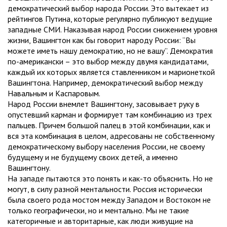
демократический выбор народа России. Это вытекает из
рейтингов Путина, которые регулярно публикуют ведущие
западные СМИ. Наказывая народ России снижением уровня
жизни, Вашингтон как бы говорит народу России: “Вы
можете иметь нашу демократию, но не вашу”. Демократия
по-американски – это выбор между двумя кандидатами,
каждый их которых является ставленником и марионеткой
Вашингтона. Например, демократический выбор между
Навальным и Каспаровым.
Народ России внемлет Вашингтону, засовывает руку в
опустевший карман и формирует там комбинацию из трех
пальцев. Причем большой палец в этой комбинации, как и
вся эта комбинация в целом, адресованы не собственному
демократическому выбору населения России, не своему
будущему и не будущему своих детей, а именно
Вашингтону.
На западе пытаются это понять и как-то объяснить. Но не
могут, в силу разной ментальности. Россия исторически
была своего рода мостом между Западом и Востоком не
только географически, но и ментально. Мы не такие
категоричные и авторитарные, как люди живущие на