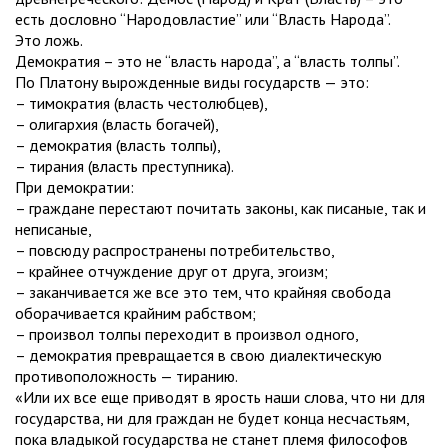
есть дословно “Народовластие” или “Власть Народа”.
Это ложь.
Демократия – это не “власть народа”, а “власть толпы”.
По Платону вырожденные виды государств — это:
– тимократия (власть честолюбцев),
– олигархия (власть богачей),
– демократия (власть толпы),
– тирания (власть преступника).
При демократии:
– граждане перестают почитать законы, как писаные, так и
неписаные,
– повсюду распространены потребительство,
– крайнее отчуждение друг от друга, эгоизм;
– заканчивается же все это тем, что крайняя свобода
оборачивается крайним рабством;
– произвол толпы переходит в произвол одного,
– демократия превращается в свою диалектическую
противоположность — тиранию.
«Или их все еще приводят в ярость наши слова, что ни для
государства, ни для граждан не будет конца несчастьям,
пока владыкой государства не станет племя философов