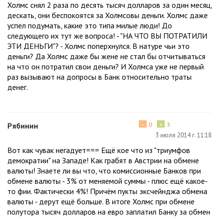
Холмс снял 2 раза по десять тысяч долларов за один месяц,
дескать, они беспокоятся за Холмсовы деньги. Холмс даже
успел подумать, какие это типа милые люди! До
следующего их тут же вопроса! - "НА ЧТО ВЫ ПОТРАТИЛИ
ЭТИ ДЕНЬГИ"? - Холмс поперхнулся. В натуре чьи это
деньги? Да Холмс даже бы жене не стал бы отчитываться
на что он потратил свои деньги? И Холмса уже не первый
раз вызывают на допросы в Банк относительно траты
денег.
−
+
Рябинин
0
3
3 июля 2014 г. 11:18
Вот как чувак негадует=== Ещё кое что из "триумфов
демократии" на Западе! Как грабят в Австрии на обмене
валюты! Знаете ли вы что, что комиссионные Банков при
обмене валюты - 3% от меняемой суммы - плюс ещё какое-
то фии. Фактически 4%! Причём пукты эксчейнджа обмена
валюты - дерут ещё больше. В итоге Холмс при обмене
полутора тысяч долларов на евро заплатил Банку за обмен