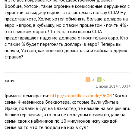
Вообще, Уотсон, такие огромные комиссионые дерущиеся с
туристов за выдачу евров - эта система в пользу США! Ну
представляете, Холмс хотел обменять больше доларов на
евро, - впрок, в кубышку, но с таким процентом - почти 4% -
это слишком дорого! То есть этим шагом США
предотвращают падение доллара относительно евро. Кто
с таким % будет перегонять доллары в евро? Теперь вы
поняли, Уотсон, как полезно держать свои войска в других
странах?
−
+
саня
0
3
1 июля 2014 г. 00:34
Гримасы демократии:
http://xrepublic.tv/node/9608
"Когда
семьи 4 наёмников Блеквотера, которые были убиты в
Ираке, подали в суд на Блэквотер, те нажали на все рычаги.
Блэквотер заявил, что они не подсудны и сами подали на
семьи своих наёмников по 10 миллионов иску каждой
семье за то что те подали на них в суд".