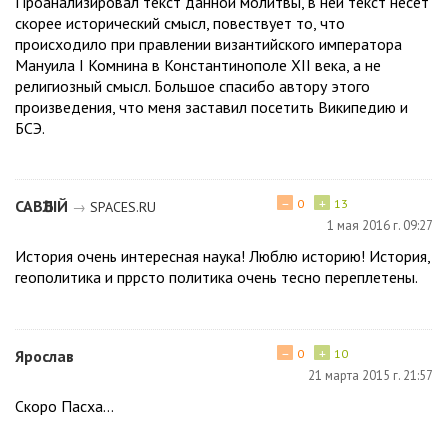
Проанализировал текст данной молитвы, в ней текст несёт
скорее исторический смысл, повествует то, что
происходило при правлении византийского императора
Мануила І Комнина в Константинополе ХІІ века, а не
религиозный смысл. Большое спасибо автору этого
произведения, что меня заставил посетить Википедию и
БСЭ.
−
+
САВѢЛІЙ
0
13
→
SPACES.RU
1 мая 2016 г. 09:27
История очень интересная наука! Люблю историю! История,
геополитика и пррсто политика очень тесно переплетены.
−
+
Ярослав
0
10
21 марта 2015 г. 21:57
Скоро Пасха…