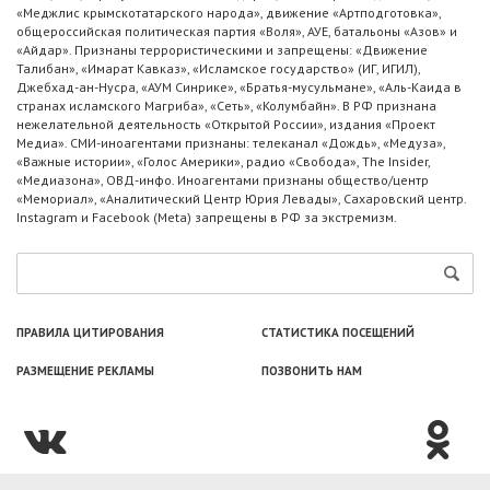
«Меджлис крымскотатарского народа», движение «Артподготовка»,
общероссийская политическая партия «Воля», АУЕ, батальоны «Азов» и
«Айдар». Признаны террористическими и запрещены: «Движение
Талибан», «Имарат Кавказ», «Исламское государство» (ИГ, ИГИЛ),
Джебхад-ан-Нусра, «АУМ Синрике», «Братья-мусульмане», «Аль-Каида в
странах исламского Магриба», «Сеть», «Колумбайн». В РФ признана
нежелательной деятельность «Открытой России», издания «Проект
Медиа». СМИ-иноагентами признаны: телеканал «Дождь», «Медуза»,
«Важные истории», «Голос Америки», радио «Свобода», The Insider,
«Медиазона», ОВД-инфо. Иноагентами признаны общество/центр
«Мемориал», «Аналитический Центр Юрия Левады», Сахаровский центр.
Instagram и Facebook (Metа) запрещены в РФ за экстремизм.
ПРАВИЛА ЦИТИРОВАНИЯ
СТАТИСТИКА ПОСЕЩЕНИЙ
РАЗМЕЩЕНИЕ РЕКЛАМЫ
ПОЗВОНИТЬ НАМ