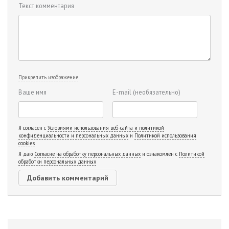
Текст комментария
Прикрепить изображение
Ваше имя
E-mail
(необязательно)
Я согласен с
Условиями использования веб-сайта и политикой
конфиденциальности и персональных данных
и
Политикой использования
cookies
Я даю
Согласие на обработку персональных данных
и ознакомлен с
Политикой
обработки персональных данных