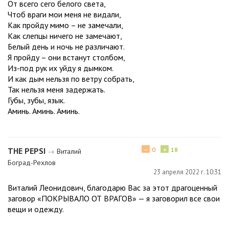
От всего сего белого света,
Чтоб враги мои меня не видали,
Как пройду мимо – не замечали,
Как слепцы ничего не замечают,
Белый день и ночь не различают.
Я пройду – они встанут столбом,
Из-под рук их уйду я дымком.
И как дым нельзя по ветру собрать,
Так нельзя меня задержать.
Губы, зубы, язык.
Аминь. Аминь. Аминь.
−
+
ТНЕ РЕРЅІ
0
18
→
Виталий
Боград-Рехлов
23 апреля 2022 г. 10:31
Виталий Леонидович, благодарю Вас за этот драгоценный
заговор «ПОКРЫВАЛО ОТ ВРАГОВ» — я заговорил все свои
вещи и одежду.