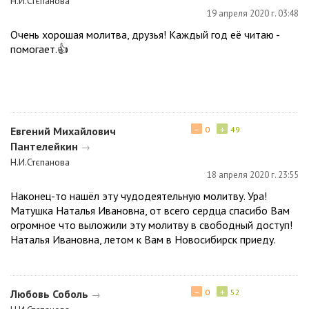
Н.И.Стєпанова
19 апреля 2020 г. 03:48
Очень хорошая молитва, друзья! Каждый год её читаю -
помогает.👍
−
+
Евгений Михайлович
0
49
Пантелейкин
→
Н.И.Стєпанова
18 апреля 2020 г. 23:55
Наконец-то нашёл эту чудодеятельную молитву. Ура!
Матушка Наталья Ивановна, от всего сердца спасибо Вам
огромное что выложили эту молитву в свободный доступ!
Наталья Ивановна, летом к Вам в Новосибирск приеду.
−
+
Любовь Соболь
0
52
→