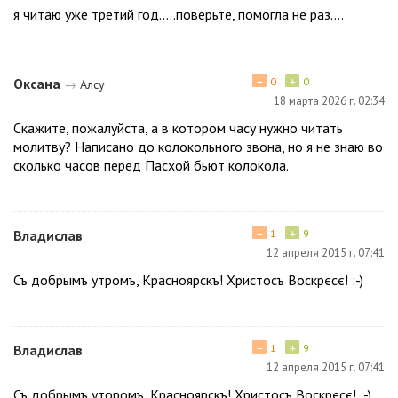
я читаю уже третий год.....поверьте, помогла не раз....
−
+
Оксана
0
0
→
Алсу
18 марта 2026 г. 02:34
Скажите, пожалуйста, а в котором часу нужно читать
молитву? Написано до колокольного звона, но я не знаю во
сколько часов перед Пасхой бьют колокола.
−
+
Владислав
1
9
12 апреля 2015 г. 07:41
Съ добрымъ утромъ, Красноярскъ! Христосъ Воскрєсє! :-)
−
+
Владислав
1
9
12 апреля 2015 г. 07:41
Съ добрымъ уторомъ, Красноярскъ! Христосъ Воскрєсє! :-)