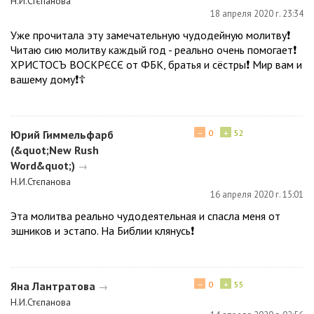
Н.И.Стєпанова
18 апреля 2020 г. 23:34
Уже прочитала эту замечательную чудодейную молитву❗
Читаю сию молитву каждый год - реально очень помогает❗
ХРИСТОСЪ ВОСКРЄСЄ от ФБК, братья и сёстры❗ Мир вам и
вашему дому❗☦️
−
+
Юрий Гиммельфарб
0
52
(&quot;New Rush
Word&quot;)
→
Н.И.Стєпанова
16 апреля 2020 г. 15:01
Эта молитва реально чудодеятельная и спасла меня от
эшников и эстапо. На Библии клянусь❗
−
+
Яна Лантратова
0
55
→
Н.И.Стєпанова