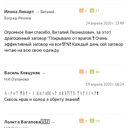
−
+
Илона Линарт
1
27
→
Виталий
Боград-Рехлов
24 апреля 2020 г. 23:49
Огромное Вам спасибо, Виталий Леонидович, за этот
драгоценный заговор "Покрывало от врагов"❗ Очень
эффективный заговор на все💯%❗ Каждый день сей заговор
читаю на всю свою одежду.
−
+
Василь Ковцуняк
0
48
→
Н.И.Стєпанова
19 апреля 2020 г. 06:24
ᛋᚲᚹᛟᛉ ᛗᚱᚨᚲ ᛁ ᚺᛟᛚᛟᛞ ᛃᚨ ᛟᛒᚱᛖᛏᚢ ᛉᚾᚨᚾᛁᛃᚨ❗
Сквозь мрак и холод я обрету знания❗
−
+
Лолита Вагапова🇺🇿
0
50
→