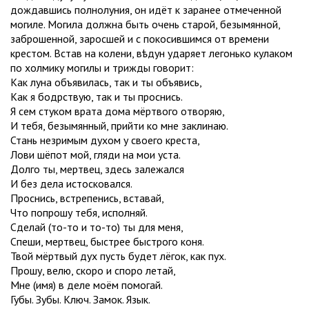
дождавшись полнолуния, он идëт к заранее отмеченной
могиле. Могила должна быть очень старой, безымянной,
заброшенной, заросшей и с покосившимся от времени
крестом. Встав на колени, вѣдун ударяет легонько кулаком
по холмику могилы и трижды говорит:
Как луна объявилась, так и ты объявись,
Как я бодрствую, так и ты проснись.
Я сем стуком врата дома мëртвого отворяю,
И тебя, безымянный, прийти ко мне заклинаю.
Стань незримым духом у своего креста,
Лови шëпот мой, гляди на мои уста.
Долго ты, мертвец, здесь залежался
И без дела истосковался.
Проснись, встрепенись, вставай,
Что попрошу тебя, исполняй.
Сделай (то-то и то-то) ты для меня,
Спеши, мертвец, быстрее быстрого коня.
Твой мëртвый дух пусть будет лëгок, как пух.
Прошу, велю, скоро и споро летай,
Мне (имя) в деле моëм помогай.
Губы. Зубы. Ключ. Замок. Язык.