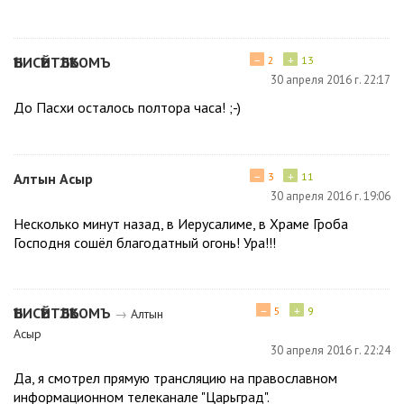
−
+
ѢНИСѢЙТѢЛѢКОМЪ
2
13
30 апреля 2016 г. 22:17
До Пасхи осталось полтора часа! ;-)
−
+
Алтын Асыр
3
11
30 апреля 2016 г. 19:06
Несколько минут назад, в Иерусалиме, в Храме Гроба
Господня сошёл благодатный огонь! Ура!!!
−
+
ѢНИСѢЙТѢЛѢКОМЪ
5
9
→
Алтын
Асыр
30 апреля 2016 г. 22:24
Да, я смотрел прямую трансляцию на православном
информационном телеканале "Царьград".