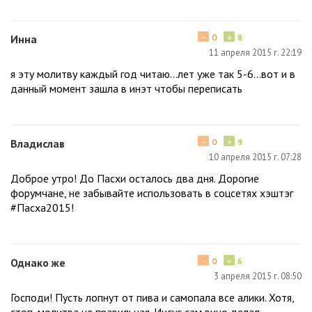
−
+
Инна
0
8
11 апреля 2015 г. 22:19
я эту молитву каждый год читаю...лет уже так 5-6...вот и в
данный момент зашла в инэт чтобы переписать
−
+
Владислав
0
9
10 апреля 2015 г. 07:28
Доброе утро! До Пасхи осталось два дня. Дорогие
форумчане, не забывайте использовать в соцсетях хэштэг
#Пасха2015!
−
+
Однако же
0
6
3 апреля 2015 г. 08:50
Господи! Пусть лопнут от пива и самопала все алики. Хотя,
стоп, молитва не правильная. Иисус сам вино делал.