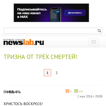
Показат
меню
ТРИЗНА ОТ ТРЁХ СМЕРТЕЙ!
1
2
−
+
ПФѢРѢЉФЪ
2
10
1 мая 2016 г. 09:08
ХРИСТОСЪ ВОСКРЄСЄ!