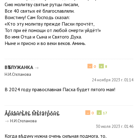
Сию молитву святые рутцы писали,
Все 40 святых её благославляли.
Воистину! Сам Господь сказал:
«Кто эту молитву прежде Пасхи прочтёт,
Тот при её помощи от любой смерти уйдёт!»
Во имя Отца и Сына и Святого Духа.
Ныне и присно и во веки веков. Аминь.
−
+
ВѢТЛУЖАНКА
0
8
→
Н.И.Стєпанова
24 ноября 2023 г. 01:14
В 2024 году православная Пасха будет пятого мая!
−
+
Аⷶрⷬхⷯаⷶнⷩгⷢѣⷺлⷧъꙸ Мⷨѣⷺтⷮаⷶтⷮрⷬоⷪнⷩъꙸ
0
17
→
Н.И.Стєпанова
30 июля 2023 г. 01:46
Когда вѣдуну нужна очень сильная подмога, то,