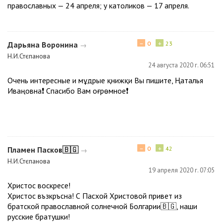
православных — 24 апреля; у католиков — 17 апреля.
−
+
Дарьяна Воронина
0
23
→
Н.И.Стєпанова
24 августа 2020 г. 06:51
Очень интересные и мұдрые қнижқи Вы пишите, Ңаталья
Иваңовна❗ Спасибо Вам оғрөмное❗
−
+
Пламен Пасков🇧🇬
0
42
→
Н.И.Стєпанова
19 апреля 2020 г. 07:05
Христос воскресе!
Христос възкръсна! С Пасхой Христовой привет из
братской православной солнечной Болгарии🇧🇬, наши
русские братушки!