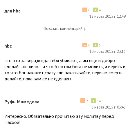
−
+
для hbc
0
4
12 марта 2015 г. 12:49
Показать комментарий
↓
−
+
hbc
0
5
10 марта 2015 г. 23:15
это что за вера,когда тебя убивают, а им еще и добро
сделай....не хило....и что б потом бога не молить, и верить в
то что бог накажет,сразу зло наказывайте, первым смерть
делайте, пока вам ее не сделают
−
+
Руфь Мамедова
2
14
8 марта 2015 г. 03:48
Интересно. Обязательно прочитаю эту молитву перед
Пасхой!