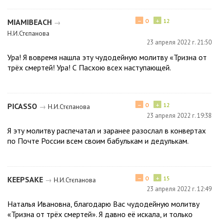
−
+
МІАМІВЕАСН
0
12
→
Н.И.Стєпанова
23 апреля 2022 г. 21:50
Ура! Я вовремя нашла эту чудодейную молитву «Тризна от
трёх смертей! Ура! С Пасхою всех наступающей.
−
+
РІСАЅЅО
0
12
→
Н.И.Стєпанова
23 апреля 2022 г. 19:38
Я эту молитву распечатал и заранее разослал в конвертах
по Почте России всем своим бабулькам и дедулькам.
−
+
КЕЕРЅАКЕ
0
15
→
Н.И.Стєпанова
23 апреля 2022 г. 12:49
Наталья Ивановна, благодарю Вас чудодейную молитву
«Тризна от трёх смертей». Я давно её искала, и только