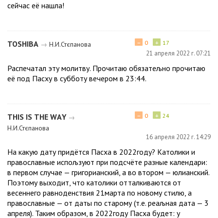
сейчас её нашла!
−
+
ТОЅНІВА
0
17
→
Н.И.Стєпанова
21 апреля 2022 г. 07:21
Распечатал эту молитву. Прочитаю обязатељно прочитаю
её под Пасху в субботу вечером в 23:44.
−
+
ТНІЅ ІЅ ТНЕ ԜАҮ
0
24
→
Н.И.Стєпанова
16 апреля 2022 г. 14:29
На какую дату придётся Пасха в 2022году? Католики и
православные испољзуют при подсчёте разные календари:
в первом случае — григорианский, а во втором — юлианский.
Поэтому выходит, что католики отталкиваются от
весеннего равноденствия 21марта по новому стилю, а
православные — от даты по старому (т.е. реаљная дата — 3
апреля). Таким образом, в 2022году Пасха будет: у