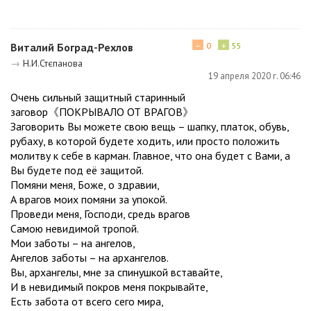
−
+
Виталий Боград-Рехлов
0
55
→
Н.И.Стєпанова
19 апреля 2020 г. 06:46
Очень сильный защитный старинный
заговор《ПОКРЫВАЛО ОТ ВРАГОВ》
Заговорить Вы можете свою вещь – шапку, платок, обувь,
рубаху, в которой будете ходить, или просто положить
молитву к себе в карман. Главное, что она будет с Вами, а
Вы будете под её защитой.
Помяни меня, Боже, о здравии,
А врагов моих помяни за упокой.
Проведи меня, Господи, средь врагов
Самою невидимой тропой.
Мои заботы – на ангелов,
Ангелов заботы – на архангелов.
Вы, архангелы, мне за спинушкой вставайте,
И в невидимый покров меня покрывайте,
Есть забота от всего сего мира,