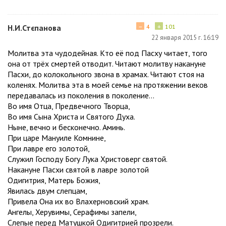
−
+
Н.И.Стєпанова
4
101
22 января 2015 г. 16:19
Молитва эта чудодейная. Кто её под Пасху читает, того
она от трёх смертей отводит. Читают молитву накануне
Пасхи, до колокольного звона в храмах. Читают стоя на
коленях. Молитва эта в моей семье на протяжении веков
передавалась из поколения в поколение…
Во имя Отца, Предвечного Творца,
Во имя Сына Христа и Святого Духа.
Ныне, вечно и бесконечно. Аминь.
При царе Мануиле Комнине,
При лавре его золотой,
Служил Господу Богу Лука Христоверг святой.
Накануне Пасхи святой в лавре золотой
Одигитрия, Матерь Божия,
Явилась двум слепцам,
Привела Она их во Влахерновский храм.
Ангелы, Херувимы, Серафимы запели,
Слепые перед Матушкой Одигитрией прозрели.