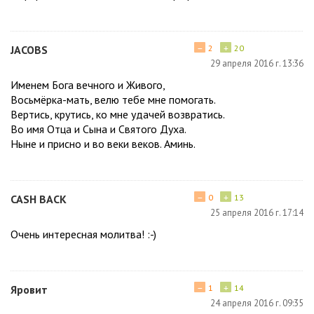
−
+
ЈАСОВЅ
2
20
29 апреля 2016 г. 13:36
Именем Бога вечного и Живого,
Восьмёрка-мать, велю тебе мне помогать.
Вертись, крутись, ко мне удачей возвратись.
Во имя Отца и Сына и Святого Духа.
Ныне и присно и во веки веков. Аминь.
−
+
САЅН ВАСК
0
13
25 апреля 2016 г. 17:14
Очень интересная молитва! :-)
−
+
Яровит
1
14
24 апреля 2016 г. 09:35