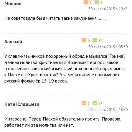
−
+
Мнение
6
5
30 января 2015 г. 10:45
Не советовала бы я читать такие заклинания........
−
+
Алексей
0
32
30 января 2015 г. 05:30
У славян-язычников похоронный обряд назывался "Тризна",
данная молитва христианская. Возникает вопрос, какое
отношение славянский языческий похоронный обряд имеет
к Пасхе и к Христианству? Эта молитва мне напоминает
русский фольклёр 15-19 веков.
−
+
Ќатя Юлдашева
3
37
29 января 2015 г. 18:50
Интересно. Перед Пасхой обязатељно прочту! Проверю,
работает ли эта молитва или нет.