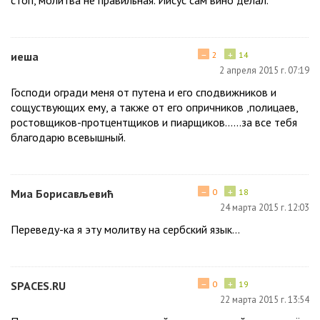
−
+
иеша
2
14
2 апреля 2015 г. 07:19
Господи огради меня от путена и его сподвижников и
сощуствующих ему, а также от его опричников ,полицаев,
ростовщиков-протцентщиков и пиарщиков......за все тебя
благодарю всевышный.
−
+
Миа Борисављевић
0
18
24 марта 2015 г. 12:03
Переведу-ка я эту молитву на сербский язык…
−
+
SPACES.RU
0
19
22 марта 2015 г. 13:54