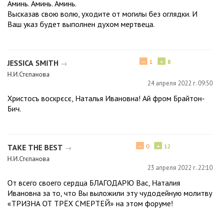
Аминь. Аминь. Аминь.
Высказав свою волю, уходите от могилы без оглядки. И
Ваш указ будет выполнен духом мертвеца.
−
+
ЈЕЅЅІСА ЅМІТН
1
8
→
Н.И.Стєпанова
24 апреля 2022 г. 09:50
Христосъ воскрєсє, Наталья Ивановна! Ай фром Брайтон-
Бич.
−
+
ТАКЕ ТНЕ ВЕЅТ
0
12
→
Н.И.Стєпанова
23 апреля 2022 г. 22:10
От всего своего сердца БЛАГОДАРЮ Вас, Наталия
Ивановна за то, что Вы выложили эту чудодейную молитву
«ТРИЗНА ОТ ТРЁХ СМЕРТЕЙ» на этом форуме!