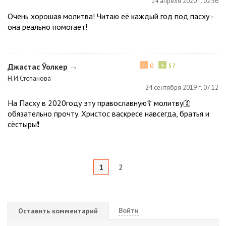
14 апреля 2020 г. 02:56
Очень хорошая молитва! Читаю её каждый год под пасху -
она реально помогает!
−
+
Джастас Ўолкер
0
57
→
Н.И.Стєпанова
24 сентября 2019 г. 07:12
На Пасху в 2020году эту православную☦️ молитву🛐
обязательно прочту. Христос васкресе навсегда, братья и
сёстыры❗
1
2
Войти
Оставить комментарий