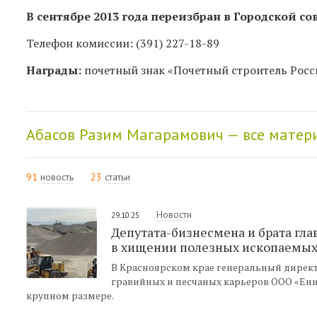
В сентябре 2013 года переизбран в Городской со
Телефон комиссии: (391) 227-18-89
Награды:
почетный знак «Почетный строитель Росс
Абасов Разим Магарамович — все матер
91
новость
23
статьи
Новости
29.10.25
Депутата-бизнесмена и брата гл
в хищении полезных ископаемых 
В Красноярском крае генеральный дирек
гравийных и песчаных карьеров ООО «Ени
крупном размере.