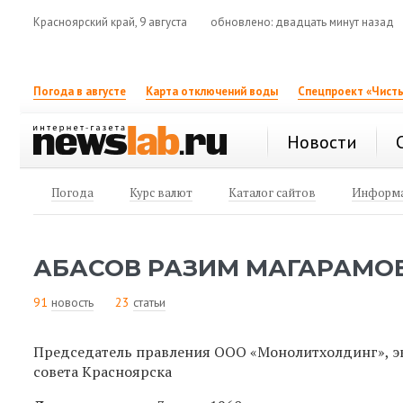
Красноярский край, 9 августа
обновлено: двадцать минут назад
Погода в августе
Карта отключений воды
Спецпроект «Чисты
Новости
Погода
Курс валют
Каталог сайтов
Информа
АБАСОВ РАЗИМ МАГАРАМО
91
новость
23
статьи
Председатель правления ООО «Монолитхолдинг», э
совета Красноярска