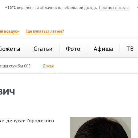
+15°C
переменная облачность, небольшой дождь
Прогноз погоды
й воздух»
Где купаться летом?
Сюжеты
Статьи
Фото
Афиша
ТВ
ция службы 005
Досье
ВИЧ
кс-депутат Городского