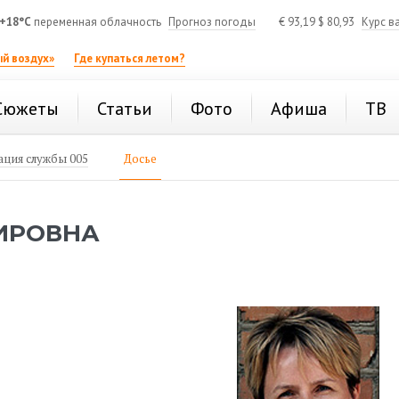
+18°C
переменная облачность
Прогноз погоды
€
93,19
$
80,93
Курс в
й воздух»
Где купаться летом?
Сюжеты
Статьи
Фото
Афиша
ТВ
ция службы 005
Досье
ИРОВНА