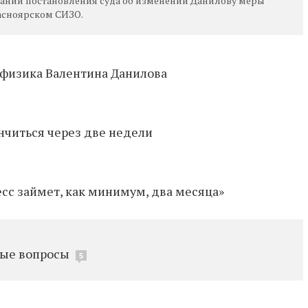
новании постановления суда об изменении Данилову меры
расноярском СИЗО.
-физика Валентина Данилова
нчиться через две недели
сс займет, как минимум, два месяца»
ные вопросы
5