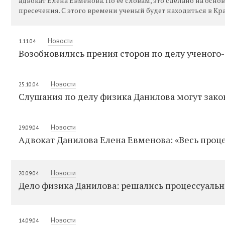
адвокат Елена Евменова. По ее словам, это сделано на ос
пресечения. С этого времени ученый будет находиться в К
Новости
1.11.04
Возобновились прения сторон по делу ученого
Новости
25.10.04
Слушания по делу физика Данилова могут зако
Новости
29.09.04
Адвокат Данилова Елена Евменова: «Весь проце
Новости
20.09.04
Дело физика Данилова: решались процессуаль
Новости
14.09.04