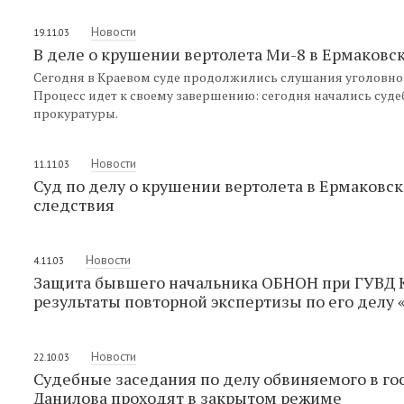
Новости
19.11.03
В деле о крушении вертолета Ми-8 в Ермаковс
Сегодня в Краевом суде продолжились слушания уголовног
Процесс идет к своему завершению: сегодня начались суд
прокуратуры.
Новости
11.11.03
Суд по делу о крушении вертолета в Ермаковс
следствия
Новости
4.11.03
Защита бывшего начальника ОБНОН при ГУВД К
результаты повторной экспертизы по его делу
Новости
22.10.03
Судебные заседания по делу обвиняемого в г
Данилова проходят в закрытом режиме