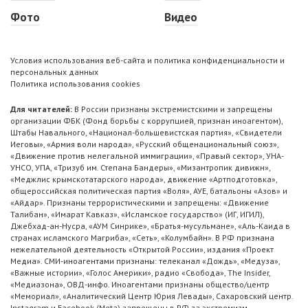
Фото
Видео
Условия использования веб-сайта и политика конфиденциальности и
персональных данных
Политика использования cookies
Для читателей:
В России признаны экстремистскими и запрещены
организации ФБК (Фонд борьбы с коррупцией, признан иноагентом),
Штабы Навального, «Национал-большевистская партия», «Свидетели
Иеговы», «Армия воли народа», «Русский общенациональный союз»,
«Движение против нелегальной иммиграции», «Правый сектор», УНА-
УНСО, УПА, «Тризуб им. Степана Бандеры», «Мизантропик дивижн»,
«Меджлис крымскотатарского народа», движение «Артподготовка»,
общероссийская политическая партия «Воля», АУЕ, батальоны «Азов» и
«Айдар». Признаны террористическими и запрещены: «Движение
Талибан», «Имарат Кавказ», «Исламское государство» (ИГ, ИГИЛ),
Джебхад-ан-Нусра, «АУМ Синрике», «Братья-мусульмане», «Аль-Каида в
странах исламского Магриба», «Сеть», «Колумбайн». В РФ признана
нежелательной деятельность «Открытой России», издания «Проект
Медиа». СМИ-иноагентами признаны: телеканал «Дождь», «Медуза»,
«Важные истории», «Голос Америки», радио «Свобода», The Insider,
«Медиазона», ОВД-инфо. Иноагентами признаны общество/центр
«Мемориал», «Аналитический Центр Юрия Левады», Сахаровский центр.
Instagram и Facebook (Metа) запрещены в РФ за экстремизм.