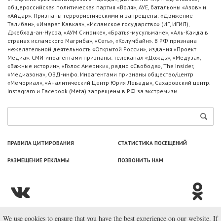
общероссийская политическая партия «Воля», АУЕ, батальоны «Азов» и
«Айдар». Признаны террористическими и запрещены: «Движение
Талибан», «Имарат Кавказ», «Исламское государство» (ИГ, ИГИЛ),
Джебхад-ан-Нусра, «АУМ Синрике», «Братья-мусульмане», «Аль-Каида в
странах исламского Магриба», «Сеть», «Колумбайн». В РФ признана
нежелательной деятельность «Открытой России», издания «Проект
Медиа». СМИ-иноагентами признаны: телеканал «Дождь», «Медуза»,
«Важные истории», «Голос Америки», радио «Свобода», The Insider,
«Медиазона», ОВД-инфо. Иноагентами признаны общество/центр
«Мемориал», «Аналитический Центр Юрия Левады», Сахаровский центр.
Instagram и Facebook (Metа) запрещены в РФ за экстремизм.
ПРАВИЛА ЦИТИРОВАНИЯ
СТАТИСТИКА ПОСЕЩЕНИЙ
РАЗМЕЩЕНИЕ РЕКЛАМЫ
ПОЗВОНИТЬ НАМ
We use cookies to ensure that you have the best experience on our website. If
© ООО «Лаборатория Новоcтей», 2003—2026.