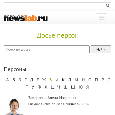
Показат
меню
Досье персон
Персоны
А
Б
В
Г
Д
Е
Ж
З
И
К
Л
М
Н
О
П
Р
С
Т
У
Ф
Х
Ц
Ч
Ш
Щ
Ю
Я
Заварзина Алена Игоревна
Сноубордистка, призер Олимпиады-2014