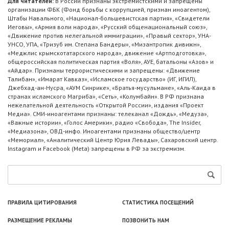
Для читателей:
В России признаны экстремистскими и запрещены
организации ФБК (Фонд борьбы с коррупцией, признан иноагентом),
Штабы Навального, «Национал-большевистская партия», «Свидетели
Иеговы», «Армия воли народа», «Русский общенациональный союз»,
«Движение против нелегальной иммиграции», «Правый сектор», УНА-
УНСО, УПА, «Тризуб им. Степана Бандеры», «Мизантропик дивижн»,
«Меджлис крымскотатарского народа», движение «Артподготовка»,
общероссийская политическая партия «Воля», АУЕ, батальоны «Азов» и
«Айдар». Признаны террористическими и запрещены: «Движение
Талибан», «Имарат Кавказ», «Исламское государство» (ИГ, ИГИЛ),
Джебхад-ан-Нусра, «АУМ Синрике», «Братья-мусульмане», «Аль-Каида в
странах исламского Магриба», «Сеть», «Колумбайн». В РФ признана
нежелательной деятельность «Открытой России», издания «Проект
Медиа». СМИ-иноагентами признаны: телеканал «Дождь», «Медуза»,
«Важные истории», «Голос Америки», радио «Свобода», The Insider,
«Медиазона», ОВД-инфо. Иноагентами признаны общество/центр
«Мемориал», «Аналитический Центр Юрия Левады», Сахаровский центр.
Instagram и Facebook (Metа) запрещены в РФ за экстремизм.
ПРАВИЛА ЦИТИРОВАНИЯ
СТАТИСТИКА ПОСЕЩЕНИЙ
РАЗМЕЩЕНИЕ РЕКЛАМЫ
ПОЗВОНИТЬ НАМ