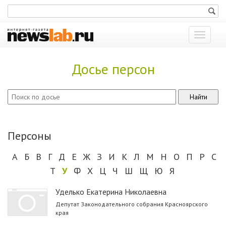
Показат
меню
Досье персон
Персоны
А
Б
В
Г
Д
Е
Ж
З
И
К
Л
М
Н
О
П
Р
С
Т
У
Ф
Х
Ц
Ч
Ш
Щ
Ю
Я
Уделько Екатерина Николаевна
Депутат Законодательного собрания Красноярского
края