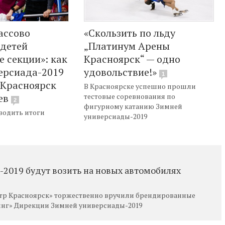
ассово
«Скользить по льду
детей
„Платинум Арены
е секции»: как
Красноярск“ — одно
ерсиада-2019
удовольствие!»
1
 Красноярск
В Красноярске успешно прошли
ев
тестовые соревнования по
2
фигурному катанию Зимней
одить итоги
универсиады-2019
2019 будут возить на новых автомобилях
нтр Красноярск» торжественно вручили брендированные
инг» Дирекции Зимней универсиады-2019