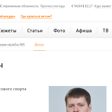
°C
переменная облачность
Прогноз погоды
€
94,84
$
82,17
Курс валют
й воздух»
Где купаться летом?
Сюжеты
Статьи
Фото
Афиша
ТВ
ция службы 005
Досье
Ч
сового спорта