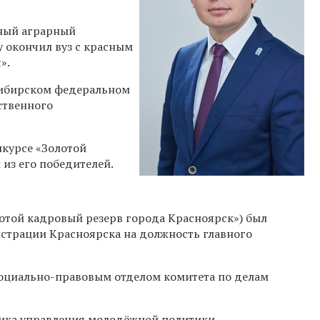
ный аграрный
у окончил вуз с красным
».
Сибирском федеральном
ственного
нкурсе «Золотой
из его победителей.
лотой кадровый резерв города Красноярск») был
страции Красноярска на должность главного
оциально-правовым отделом комитета по делам
ника управления молодёжной политики