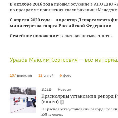
В октябре 2016 года
прошел
обучение
в АНО ДПО «
по
программе
повышения квалификации
«Менеджме
С апреля 2020 года — директор Департамента фи
министерства спорта Российской Федерации
Семейное положение:
женат, воспитывает дочь.
Уразов Максим Сергеевич — все матери
107
новостей
12
статей
6
фото
Новости
27.02.23
Красноярцы установили рекорд Р
(видео)
6
В Красноярске установили рекорд России 
558 человек.