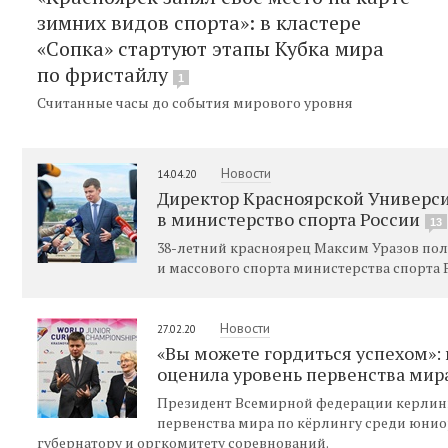
зимних видов спорта»: в кластере
«Сопка» стартуют этапы Кубка мира
по фристайлу
1
Считанные часы до события мирового уровня
Новости
14.04.20
Директор Красноярской Универс
в министерство спорта России
13
38-летний красноярец Максим Уразов пол
и массового спорта министерства спорта
Новости
27.02.20
«Вы можете гордиться успехом»:
оценила уровень первенства мир
Президент Всемирной федерации керлинга
первенства мира по кёрлингу среди юнио
губернатору и оргкомитету соревнований.