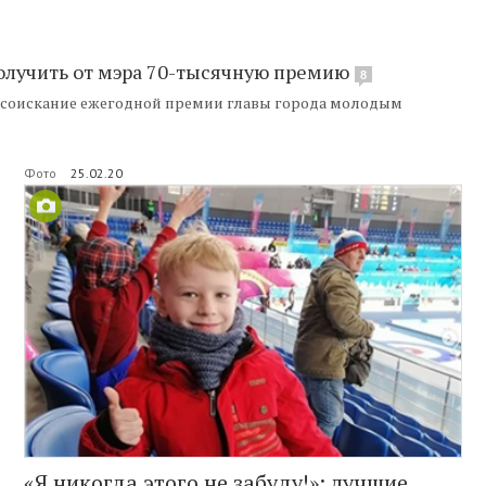
олучить от мэра 70-тысячную премию
8
а соискание ежегодной премии главы города молодым
Фото
25.02.20
«Я никогда этого не забуду!»: лучшие