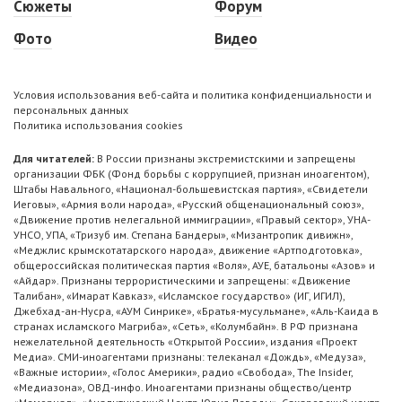
Сюжеты
Форум
Фото
Видео
Условия использования веб-сайта и политика конфиденциальности и
персональных данных
Политика использования cookies
Для читателей:
В России признаны экстремистскими и запрещены
организации ФБК (Фонд борьбы с коррупцией, признан иноагентом),
Штабы Навального, «Национал-большевистская партия», «Свидетели
Иеговы», «Армия воли народа», «Русский общенациональный союз»,
«Движение против нелегальной иммиграции», «Правый сектор», УНА-
УНСО, УПА, «Тризуб им. Степана Бандеры», «Мизантропик дивижн»,
«Меджлис крымскотатарского народа», движение «Артподготовка»,
общероссийская политическая партия «Воля», АУЕ, батальоны «Азов» и
«Айдар». Признаны террористическими и запрещены: «Движение
Талибан», «Имарат Кавказ», «Исламское государство» (ИГ, ИГИЛ),
Джебхад-ан-Нусра, «АУМ Синрике», «Братья-мусульмане», «Аль-Каида в
странах исламского Магриба», «Сеть», «Колумбайн». В РФ признана
нежелательной деятельность «Открытой России», издания «Проект
Медиа». СМИ-иноагентами признаны: телеканал «Дождь», «Медуза»,
«Важные истории», «Голос Америки», радио «Свобода», The Insider,
«Медиазона», ОВД-инфо. Иноагентами признаны общество/центр