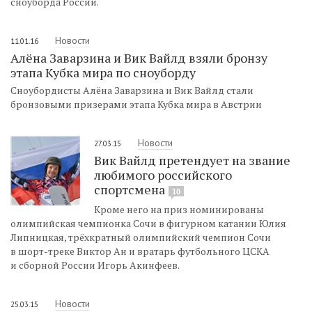
сноуборда России.
Новости
11.01.16
Алёна Заварзина и Вик Вайлд взяли бронзу
этапа Кубка мира по сноуборду
Сноубордисты Алёна Заварзина и Вик Вайлд стали
бронзовыми призерами этапа Кубка мира в Австрии
Новости
27.03.15
Вик Вайлд претендует на звание
любимого российского
спортсмена
10
Кроме него на приз номинированы
олимпийская чемпионка Сочи в фигурном катании Юлия
Липницкая, трёхкратный олимпийский чемпион Сочи
в шорт-треке Виктор Ан и вратарь футбольного ЦСКА
и сборной России Игорь Акинфеев.
Новости
25.03.15