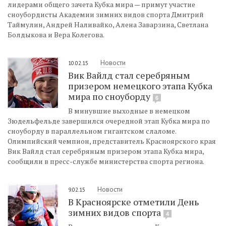
лидерами общего зачета Кубка мира — примут участие
сноубордисты Академии зимних видов спорта Дмитрий
Таймулин, Андрей Наливайко, Алена Заварзина, Светлана
Болдыкова и Вера Колегова.
Новости
10.02.15
Вик Вайлд стал серебряным
призером немецкого этапа Кубка
мира по сноуборду
6
В минувшие выходные в немецком
Зюдельфельде завершился очередной этап Кубка мира по
сноуборду в параллельном гигантском слаломе.
Олимпийский чемпион, представитель Красноярского края
Вик Вайлд стал серебряным призером этапа Кубка мира,
сообщили в пресс-службе министерства спорта региона.
Новости
9.02.15
В Красноярске отметили День
зимних видов спорта
4