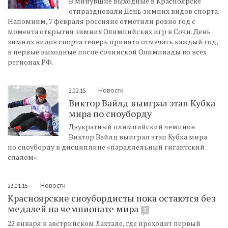
В минувшие выходные в Красноярске
отпраздновали День зимних видов спорта.
Напомним, 7 февраля россияне отметили ровно год с
момента открытия зимних Олимпийских игр в Сочи. День
зимних видов спорта теперь принято отмечать каждый год,
в первые выходные после сочинской Олимпиады во всех
регионах РФ.
Новости
2.02.15
Виктор Вайлд выиграл этап Кубка
мира по сноуборду
Двукратный олимпийский чемпион
Виктор Вайлд выиграл этап Кубка мира
по сноуборду в дисциплине «параллельный гигантский
слалом».
Новости
23.01.15
Красноярские сноубордисты пока остаются без
медалей на чемпионате мира
1
22 января в австрийском Лахтале, где проходит первый