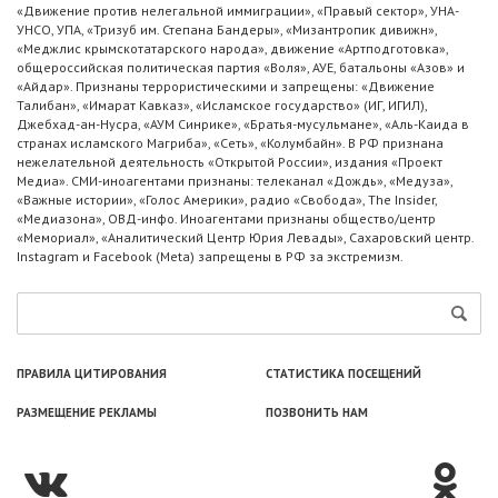
«Движение против нелегальной иммиграции», «Правый сектор», УНА-
УНСО, УПА, «Тризуб им. Степана Бандеры», «Мизантропик дивижн»,
«Меджлис крымскотатарского народа», движение «Артподготовка»,
общероссийская политическая партия «Воля», АУЕ, батальоны «Азов» и
«Айдар». Признаны террористическими и запрещены: «Движение
Талибан», «Имарат Кавказ», «Исламское государство» (ИГ, ИГИЛ),
Джебхад-ан-Нусра, «АУМ Синрике», «Братья-мусульмане», «Аль-Каида в
странах исламского Магриба», «Сеть», «Колумбайн». В РФ признана
нежелательной деятельность «Открытой России», издания «Проект
Медиа». СМИ-иноагентами признаны: телеканал «Дождь», «Медуза»,
«Важные истории», «Голос Америки», радио «Свобода», The Insider,
«Медиазона», ОВД-инфо. Иноагентами признаны общество/центр
«Мемориал», «Аналитический Центр Юрия Левады», Сахаровский центр.
Instagram и Facebook (Metа) запрещены в РФ за экстремизм.
ПРАВИЛА ЦИТИРОВАНИЯ
СТАТИСТИКА ПОСЕЩЕНИЙ
РАЗМЕЩЕНИЕ РЕКЛАМЫ
ПОЗВОНИТЬ НАМ