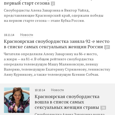
первый старт сезона
2
Сноубордисты Алена Заварзина и Виктор Уайлд,
представляющие Красноярский край, одержали победы
на первом старте сезона — этапе Кубка России.
Новости
18.11.14
Красноярская сноубордистка заняла 92-е место
в списке самых сексуальных женщин России
27
Читатели определили Алену Заварзину на 86-е место,
а жюри — на 81-е. В общем рейтинге сноубордистка
опередила телеведущую Машу Малиновскую, певицу
Валерию, телеведущую Екатерину Стриженову, теннисистку
Анну Курникову, а также телеведущую Ксению Собчак.
Новости
10.10.14
Красноярская сноубордистка
вошла в список самых
сексуальных женщин страны
78
Сноубордистка Алена Заварзина вошла