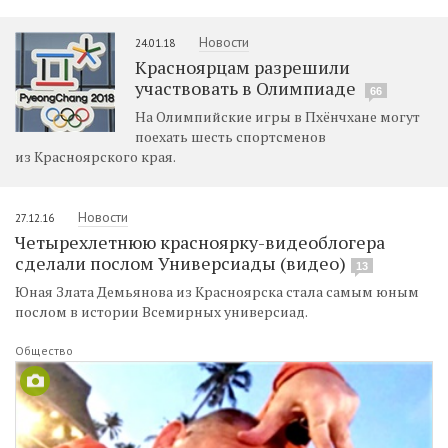
Новости
24.01.18
Красноярцам разрешили
участвовать в Олимпиаде
66
На Олимпийские игры в Пхёнчхане могут
поехать шесть спортсменов
из Красноярского края.
Новости
27.12.16
Четырехлетнюю красноярку-видеоблогера
сделали послом Универсиады (видео)
13
Юная Злата Демьянова из Красноярска стала самым юным
послом в истории Всемирных универсиад.
Общество