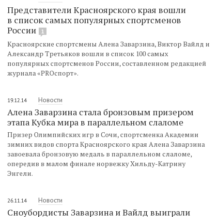
Представители Красноярского края вошли
в список самых популярных спортсменов
России
1
Красноярские спортсмены Алена Заварзина, Виктор Вайлд и
Александр Третьяков вошли в список 100 самых
популярных спортсменов России, составленном редакцией
журнала «PROспорт».
Новости
19.12.14
Алена Заварзина стала бронзовым призером
этапа Кубка мира в параллельном слаломе
Призер Олимпийских игр в Сочи, спортсменка Академии
зимних видов спорта Красноярского края Алена Заварзина
завоевала бронзовую медаль в параллельном слаломе,
опередив в малом финале норвежку Хильду-Катрину
Энгели.
Новости
26.11.14
Сноубордисты Заварзина и Вайлд выиграли