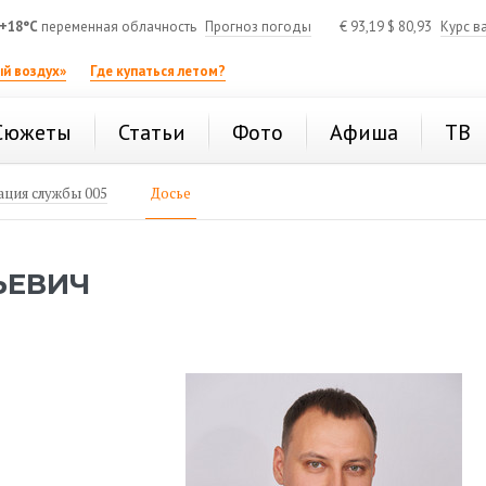
+18°C
переменная облачность
Прогноз погоды
€
93,19
$
80,93
Курс в
й воздух»
Где купаться летом?
Сюжеты
Статьи
Фото
Афиша
ТВ
ция службы 005
Досье
ЬЕВИЧ