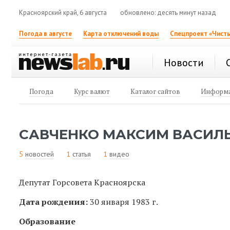
Красноярский край, 6 августа
обновлено: десять минут назад
Погода в августе
Карта отключений воды
Спецпроект «Чисты
Новости
Погода
Курс валют
Каталог сайтов
Информа
САВЧЕНКО МАКСИМ ВАСИЛ
5
новостей
1
статья
1
видео
Депутат Горсовета Красноярска
Дата рождения:
30 января 1983 г.
Образование