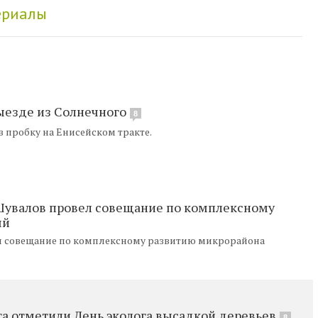
ериалы
ыезде из Солнечного
8
в пробку на Енисейском тракте.
й Шувалов провел совещание по комплексному
ый
ел совещание по комплексному развитию микрорайона
та отметили День эколога высадкой деревьев
8