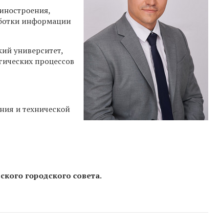
шиностроения,
аботки информации
кий университет,
гических процессов
ения и технической
ского городского совета.