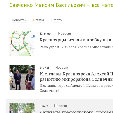
Савченко Максим Васильевич — все мат
5
новостей
1
статья
1
фото
Новости
12 января
Красноярцы встали в пробку на в
Рано утром 12 января красноярцы встали 
Новости
24.07.25
И. о. главы Красноярска Алексе
развитию микрорайона Солнечн
И.о. главы города Алексей Шувалов пров
Солнечный.
Новости
6.06.24
Депутаты красноярского Горсове