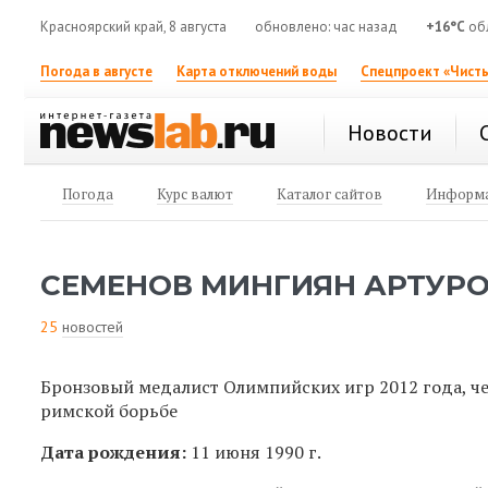
Красноярский край, 8 августа
обновлено: час назад
+16°C
об
Погода в августе
Карта отключений воды
Спецпроект «Чисты
Новости
Погода
Курс валют
Каталог сайтов
Информа
СЕМЕНОВ МИНГИЯН АРТУР
25
новостей
Бронзовый медалист Олимпийских игр 2012 года, ч
римской борьбе
Дата рождения:
11 июня 1990 г.