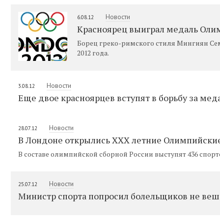
Новости
6.08.12
Красноярец выиграл медаль Оли
Борец греко-римского стиля Мингиян Се
2012 года.
Новости
3.08.12
Еще двое красноярцев вступят в борьбу за ме
Новости
28.07.12
В Лондоне открылись XXX летние Олимпийски
В составе олимпийской сборной России выступят 436 спорт
Новости
25.07.12
Министр спорта попросил болельщиков не веш