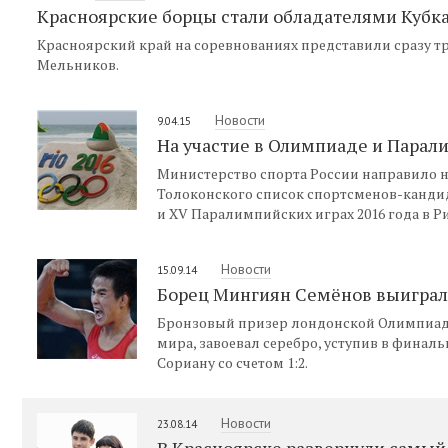
Красноярские борцы стали обладателями Кубк
Красноярский край на соревнованиях представили сразу т
Мельников.
Новости
9.04.15
На участие в Олимпиаде и Парал
Министерство спорта России направило н
Толоконского список спортсменов-кандид
и ХV Паралимпийских играх 2016 года в Р
Новости
15.09.14
Борец Мингиян Семёнов выиграл
Бронзовый призер лондонской Олимпиад
мира, завоевал серебро, уступив в фина
Сориану со счетом 1:2.
Новости
23.08.14
В Красноярске развернули самый