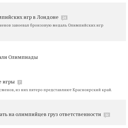
мпийских игр в Лондоне
24
менов завоевал бронзовую медаль Олимпийских игр
дали Олимпиады
е игры
7
сменов, из них пятеро представляют Красноярский край.
ать на олимпийцев груз ответственности
32