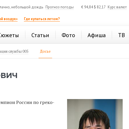
лачно, небольшой дождь
Прогноз погоды
€
94,84
$
82,17
Курс валют
й воздух»
Где купаться летом?
Сюжеты
Статьи
Фото
Афиша
ТВ
ция службы 005
Досье
ОВИЧ
емпион России по греко-