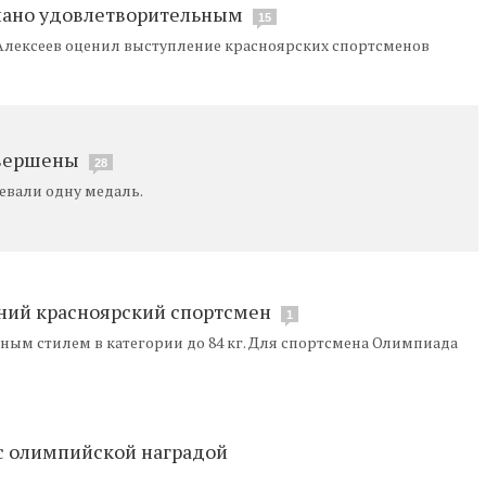
нано удовлетворительным
15
Алексеев оценил выступление красноярских спортсменов
авершены
28
евали одну медаль.
дний красноярский спортсмен
1
ным стилем в категории до 84 кг. Для спортсмена Олимпиада
с олимпийской наградой