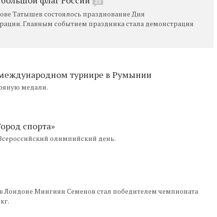
23
строве Татышев состоялось празднование Дня
ерации. Главным событием праздника стала демонстрация
 международном турнире в Румынии
бряную медали.
Город спорта»
 Всероссийский олимпийский день.
в Лондоне Мингиян Семенов стал победителем чемпионата
кг.