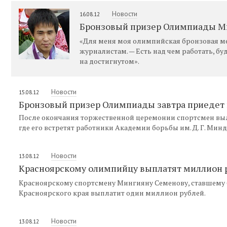
Новости
16.08.12
Бронзовый призер Олимпиады Ми
«Для меня моя олимпийская бронзовая мед
журналистам. — Есть над чем работать, б
на достигнутом».
Новости
15.08.12
Бронзовый призер Олимпиады завтра приедет 
После окончания торжественной церемонии спортсмен выл
где его встретят работники Академии борьбы им. Д. Г. Ми
Новости
13.08.12
Красноярскому олимпийцу выплатят миллион 
Красноярскому спортсмену Мингияну Семенову, ставшему
Красноярского края выплатит один миллион рублей.
Новости
13.08.12