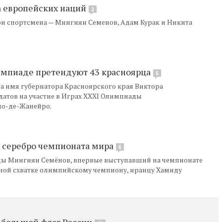
а европейских наций
2
ри спортсмена — Мингиян Семенов, Адам Курак и Никита
импиаде претендуют 43 красноярца
5
а имя губернатора Красноярского края Виктора
атов на участие в Играх ХХХI Олимпиады
ио-де-Жанейро.
 серебро чемпионата мира
6
ы Мингиян Семёнов, впервые выступавший на чемпионате
льной схватке олимпийскому чемпиону, иранцу Хамиду
 большой флаг России