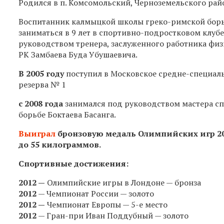
Родился в п. Комсомольский, Черноземельского ра
Воспитанник калмыцкой школы греко-римской борь
заниматься в 9 лет в спортивно-подростковом клубе
руководством тренера, заслуженного работника физ
РК Замбаева Буда Убушаевича.
В 2005 году
поступил в Московское средне-специал
резерва № 1
с 2008 года
занимался под руководством мастера сп
борьбе Боктаева Басанга.
Выиграл
бронзовую медаль Олимпийских игр 201
до 55 килограммов.
Спортивные достижения:
2012 —
Олимпийские игры в Лондоне — бронза
2012
— Чемпионат России — золото
2012 —
Чемпионат Европы —
5-е
место
2012
— Гран-при Иван Поддубный — золото