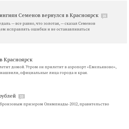
нгиян Семенов вернулся в Красноярск
16
аль — все равно, что золотая, — сказал Семенов
удем исправлять ошибки и не останавливаться
в Красноярск
етит домой. Утром он прилетит в аэропорт «Емельяново»,
ндиашвили, официальные лица города и края.
рублей
33
 бронзовым призером Олимпиады-2012, правительство