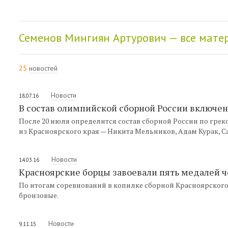
Семенов Мингиян Артурович — все мате
25
новостей
Новости
18.07.16
В состав олимпийской сборной России включе
После 20 июля определится состав сборной России по грек
из Красноярского края — Никита Мельников, Адам Курак, 
Новости
14.03.16
Красноярские борцы завоевали пять медалей 
По итогам соревнований в копилке сборной Красноярского к
бронзовые.
Новости
9.11.15