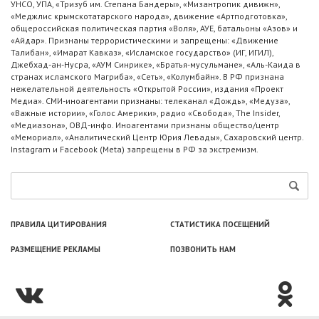
УНСО, УПА, «Тризуб им. Степана Бандеры», «Мизантропик дивижн»,
«Меджлис крымскотатарского народа», движение «Артподготовка»,
общероссийская политическая партия «Воля», АУЕ, батальоны «Азов» и
«Айдар». Признаны террористическими и запрещены: «Движение
Талибан», «Имарат Кавказ», «Исламское государство» (ИГ, ИГИЛ),
Джебхад-ан-Нусра, «АУМ Синрике», «Братья-мусульмане», «Аль-Каида в
странах исламского Магриба», «Сеть», «Колумбайн». В РФ признана
нежелательной деятельность «Открытой России», издания «Проект
Медиа». СМИ-иноагентами признаны: телеканал «Дождь», «Медуза»,
«Важные истории», «Голос Америки», радио «Свобода», The Insider,
«Медиазона», ОВД-инфо. Иноагентами признаны общество/центр
«Мемориал», «Аналитический Центр Юрия Левады», Сахаровский центр.
Instagram и Facebook (Metа) запрещены в РФ за экстремизм.
ПРАВИЛА ЦИТИРОВАНИЯ
СТАТИСТИКА ПОСЕЩЕНИЙ
РАЗМЕЩЕНИЕ РЕКЛАМЫ
ПОЗВОНИТЬ НАМ