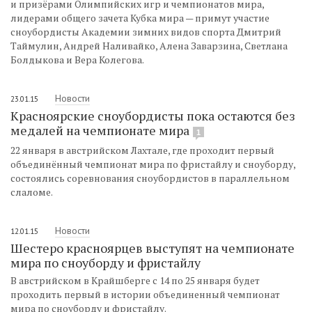
и призёрами Олимпийских игр и чемпионатов мира,
лидерами общего зачета Кубка мира — примут участие
сноубордисты Академии зимних видов спорта Дмитрий
Таймулин, Андрей Наливайко, Алена Заварзина, Светлана
Болдыкова и Вера Колегова.
Новости
23.01.15
Красноярские сноубордисты пока остаются без
медалей на чемпионате мира
1
22 января в австрийском Лахтале, где проходит первый
объединённый чемпионат мира по фристайлу и сноуборду,
состоялись соревнования сноубордистов в параллельном
слаломе.
Новости
12.01.15
Шестеро красноярцев выступят на чемпионате
мира по сноуборду и фристайлу
В австрийском в Крайшберге с 14 по 25 января будет
проходить первый в истории объединенный чемпионат
мира по сноуборду и фристайлу.