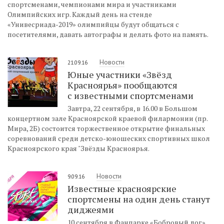
спортсменами, чемпионами мира и участниками
Олимпийских игр. Каждый день на стенде
«Унивесриада-2019» олимпийцы будут общаться с
посетителями, давать автографы и делать фото на память.
Новости
21.09.16
Юные участники «Звёзд
Красноярья» пообщаются
с известными спортсменами
Завтра, 22 сентября, в 16.00 в Большом
концертном зале Красноярской краевой филармонии (пр.
Мира, 2Б) состоится торжественное открытие финальных
соревнований среди детско-юношеских спортивных школ
Красноярского края "Звёзды Красноярья.
Новости
9.09.16
Известные красноярские
спортсмены на один день станут
диджеями
10 сентября в Фанпарке «Бобровый лог»