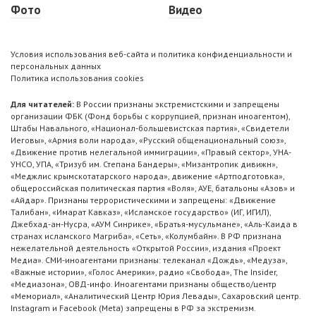
Фото
Видео
Условия использования веб-сайта и политика конфиденциальности и
персональных данных
Политика использования cookies
Для читателей:
В России признаны экстремистскими и запрещены
организации ФБК (Фонд борьбы с коррупцией, признан иноагентом),
Штабы Навального, «Национал-большевистская партия», «Свидетели
Иеговы», «Армия воли народа», «Русский общенациональный союз»,
«Движение против нелегальной иммиграции», «Правый сектор», УНА-
УНСО, УПА, «Тризуб им. Степана Бандеры», «Мизантропик дивижн»,
«Меджлис крымскотатарского народа», движение «Артподготовка»,
общероссийская политическая партия «Воля», АУЕ, батальоны «Азов» и
«Айдар». Признаны террористическими и запрещены: «Движение
Талибан», «Имарат Кавказ», «Исламское государство» (ИГ, ИГИЛ),
Джебхад-ан-Нусра, «АУМ Синрике», «Братья-мусульмане», «Аль-Каида в
странах исламского Магриба», «Сеть», «Колумбайн». В РФ признана
нежелательной деятельность «Открытой России», издания «Проект
Медиа». СМИ-иноагентами признаны: телеканал «Дождь», «Медуза»,
«Важные истории», «Голос Америки», радио «Свобода», The Insider,
«Медиазона», ОВД-инфо. Иноагентами признаны общество/центр
«Мемориал», «Аналитический Центр Юрия Левады», Сахаровский центр.
Instagram и Facebook (Metа) запрещены в РФ за экстремизм.