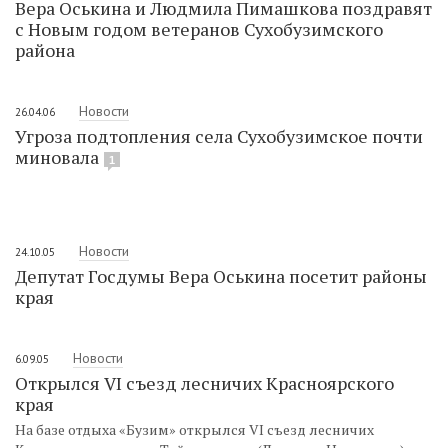
Вера Оськина и Людмила Пимашкова поздравят
с Новым годом ветеранов Сухобузимского
района
Новости
26.04.06
Угроза подтопления села Сухобузимское почти
миновала
1
Новости
24.10.05
Депутат Госдумы Вера Оськина посетит районы
края
Новости
6.09.05
Открылся VI съезд лесничих Красноярского
края
На базе отдыха «Бузим» открылся VI съезд лесничих