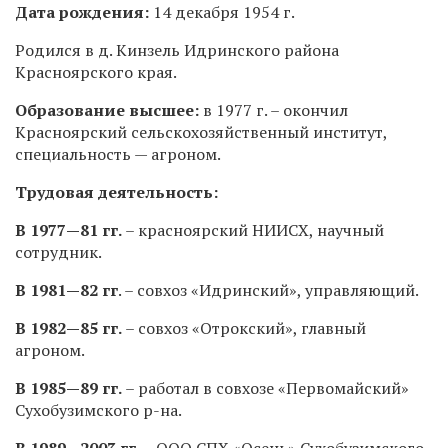
Дата рождения:
14 декабря 1954 г.
Родился в д. Кинзель Идринского района
Красноярского края.
Образование высшее:
в 1977 г. – окончил
Красноярский сельскохозяйственный институт,
специальность — агроном.
Трудовая деятельность:
В 1977—81 гг.
– красноярский НИИСХ, научный
сотрудник.
В 1981—82 гг
. – совхоз «Идринский», управляющий.
В 1982—85 гг.
– совхоз «Отрокский», главный
агроном.
В 1985—89 гг.
– работал в совхозе «Первомайский»
Сухобузимского р-на.
В 1989—2003 гг.
– ООО СПХ «Осень» Сухобузимского