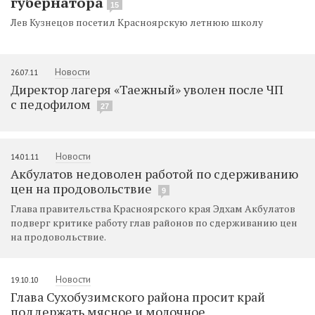
губернатора
15
Лев Кузнецов посетил Красноярскую летнюю школу
Новости
26.07.11
Директор лагеря «Таежный» уволен после ЧП
с педофилом
27
Новости
14.01.11
Акбулатов недоволен работой по сдерживанию
цен на продовольствие
9
Глава правительства Красноярского края Эдхам Акбулатов
подверг критике работу глав районов по сдерживанию цен
на продовольствие.
Новости
19.10.10
Глава Сухобузимского района просит край
поддержать мясное и молочное