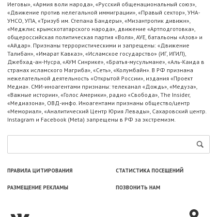
Иеговы», «Армия воли народа», «Русский общенациональный союз»,
«Движение против нелегальной иммиграции», «Правый сектор», УНА-
УНСО, УПА, «Тризуб им. Степана Бандеры», «Мизантропик дивижн»,
«Меджлис крымскотатарского народа», движение «Артподготовка»,
общероссийская политическая партия «Воля», АУЕ, батальоны «Азов» и
«Айдар». Признаны террористическими и запрещены: «Движение
Талибан», «Имарат Кавказ», «Исламское государство» (ИГ, ИГИЛ),
Джебхад-ан-Нусра, «АУМ Синрике», «Братья-мусульмане», «Аль-Каида в
странах исламского Магриба», «Сеть», «Колумбайн». В РФ признана
нежелательной деятельность «Открытой России», издания «Проект
Медиа». СМИ-иноагентами признаны: телеканал «Дождь», «Медуза»,
«Важные истории», «Голос Америки», радио «Свобода», The Insider,
«Медиазона», ОВД-инфо. Иноагентами признаны общество/центр
«Мемориал», «Аналитический Центр Юрия Левады», Сахаровский центр.
Instagram и Facebook (Metа) запрещены в РФ за экстремизм.
ПРАВИЛА ЦИТИРОВАНИЯ
СТАТИСТИКА ПОСЕЩЕНИЙ
РАЗМЕЩЕНИЕ РЕКЛАМЫ
ПОЗВОНИТЬ НАМ