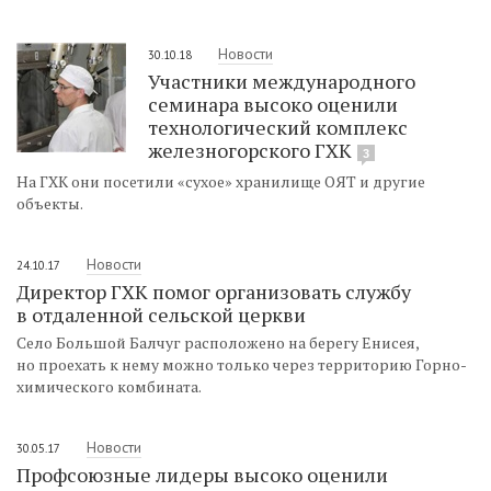
Новости
30.10.18
Участники международного
семинара высоко оценили
технологический комплекс
железногорского ГХК
3
На ГХК они посетили «сухое» хранилище ОЯТ и другие
объекты.
Новости
24.10.17
Директор ГХК помог организовать службу
в отдаленной сельской церкви
Село Большой Балчуг расположено на берегу Енисея,
но проехать к нему можно только через территорию Горно-
химического комбината.
Новости
30.05.17
Профсоюзные лидеры высоко оценили