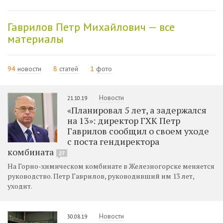
Гаврилов Петр Михайлович — все
материалы
94
новости
8
статей
1
фото
Новости
21.10.19
«Планировал 5 лет, а задержался
на 13»: директор ГХК Петр
Гаврилов сообщил о своем уходе
с поста гендиректора
комбината
27
На Горно-химическом комбинате в Железногорске меняется
руководство. Петр Гаврилов, руководивший им 13 лет,
уходит.
Новости
30.08.19