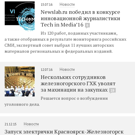
Новости
15.07.16
Newslab.ru победил в конкурсе
инновационной журналистики
Tech in Media’16
6
Из 120 работ, поданных участниками,
а также отобранных в результате мониторинга российских
СМИ, экспертный совет выбрал 11 лучших авторских
материалов региональных и федеральных изданий.
Новости
12.07.16
Нескольких сотрудников
железногорского ГХК уволят
за махинации на закупках
19
Решается вопрос о возбуждении
уголовного дела.
Новости
21.12.15
Запуск электрички Красноярск-Железногорск