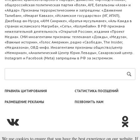
общероссийская политическая партия «Воля», АУЕ, батальоны «Азов» и
«Айдар». Признаны террористическими и запрещены: «Движение
Талибан», «Имарат Кавказ», «Исламское государство» (ИГ, ИГИЛ),
Джебхад-ан-Нусра, «АУМ Синрике», «Братья-мусульмане», «Аль-Каида в
странах исламского Магриба», «Сеть», «Колумбайн». В РФ признана
нежелательной деятельность «Открытой России», издания «Проект
Медиа». СМИ-иноагентами признаны: телеканал «Дождь», «Медуза»,
«Важные истории», «Голос Америки», радио «Свобода», The Insider,
«Медиазона», ОВД-инфо. Иноагентами признаны общество/центр
«Мемориал», «Аналитический Центр Юрия Левады», Сахаровский центр.
Instagram и Facebook (Metа) запрещены в РФ за экстремизм.
ПРАВИЛА ЦИТИРОВАНИЯ
СТАТИСТИКА ПОСЕЩЕНИЙ
РАЗМЕЩЕНИЕ РЕКЛАМЫ
ПОЗВОНИТЬ НАМ
We use cookies to ensure that you have the best experience on our website. If
© ООО «Лаборатория Новоcтей», 2003—2026.