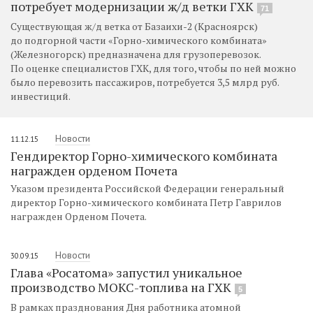
потребует модернизации ж/д ветки ГХК
71
Существующая ж/д ветка от Базаихи-2 (Красноярск)
до подгорной части «Горно-химического комбината»
(Железногорск) предназначена для грузоперевозок.
По оценке специалистов ГХК, для того, чтобы по ней можно
было перевозить пассажиров, потребуется 3,5 млрд руб.
инвестиций.
Новости
11.12.15
Гендиректор Горно-химического комбината
награжден орденом Почета
Указом президента Российской Федерации генеральный
директор Горно-химического комбината Петр Гаврилов
награжден Орденом Почета.
Новости
30.09.15
Глава «Росатома» запустил уникальное
производство МОКС-топлива на ГХК
5
В рамках празднования Дня работника атомной