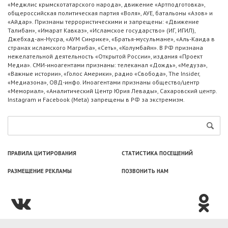
«Меджлис крымскотатарского народа», движение «Артподготовка»,
общероссийская политическая партия «Воля», АУЕ, батальоны «Азов» и
«Айдар». Признаны террористическими и запрещены: «Движение
Талибан», «Имарат Кавказ», «Исламское государство» (ИГ, ИГИЛ),
Джебхад-ан-Нусра, «АУМ Синрике», «Братья-мусульмане», «Аль-Каида в
странах исламского Магриба», «Сеть», «Колумбайн». В РФ признана
нежелательной деятельность «Открытой России», издания «Проект
Медиа». СМИ-иноагентами признаны: телеканал «Дождь», «Медуза»,
«Важные истории», «Голос Америки», радио «Свобода», The Insider,
«Медиазона», ОВД-инфо. Иноагентами признаны общество/центр
«Мемориал», «Аналитический Центр Юрия Левады», Сахаровский центр.
Instagram и Facebook (Metа) запрещены в РФ за экстремизм.
ПРАВИЛА ЦИТИРОВАНИЯ
СТАТИСТИКА ПОСЕЩЕНИЙ
РАЗМЕЩЕНИЕ РЕКЛАМЫ
ПОЗВОНИТЬ НАМ