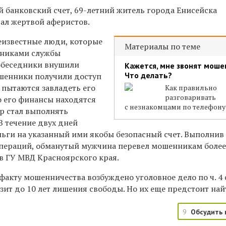
й банковский счет, 69-летний житель города Енисейска
тал жертвой аферистов.
известные люди, которые
Материалы по теме
дниками службы
Собеседники внушили
Кажется, мне звонят моше
Что делать?
шенники получили доступ
и пытаются завладеть его
Как правильно
разговаривать
о его финансы находятся
с незнакомцами по телефону
ер стал выполнять
В течение двух дней
ньги на указанный ими якобы безопасный счет. Выполнив
операций, обманутый мужчина перевел мошенникам более
 в ГУ МВД Красноярского края.
факту мошенничества возбуждено уголовное дело по ч. 4 с
ит до 10 лет лишения свободы. Но их еще предстоит най
9
Обсудить 