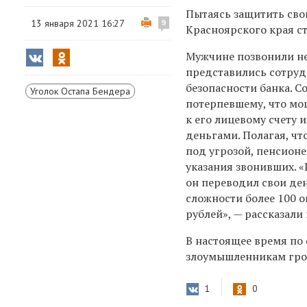
Пытаясь защитить сво
13 января 2021 16:27
9
Красноярского края с
Мужчине позвонили не
представились сотру
безопасности банка. 
Уголок Остапа Бендера
потерпевшему, что мо
к его лицевому счету 
деньгами. Полагая, чт
под угрозой, пенсион
указания звонивших. «
он переводил свои де
сложности более 100 
рублей», — рассказали
В настоящее время по 
злоумышленникам гроз
1
0