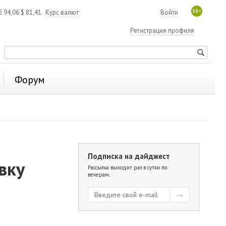
18+
€
94,06
$
81,41
Курс валют
Войти
Регистрация профиля
Форум
Подписка на дайджест
вку
Рассылка выходит раз в сутки по
вечерам.