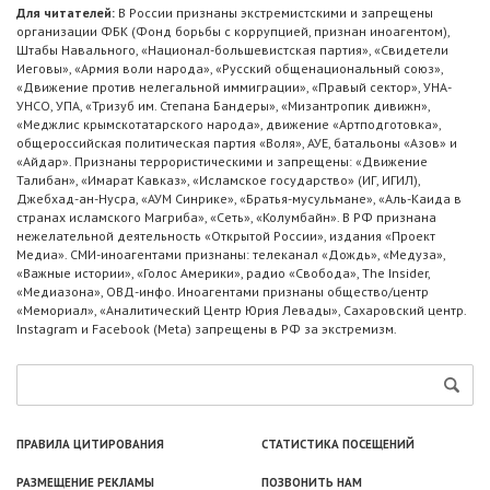
Для читателей:
В России признаны экстремистскими и запрещены
организации ФБК (Фонд борьбы с коррупцией, признан иноагентом),
Штабы Навального, «Национал-большевистская партия», «Свидетели
Иеговы», «Армия воли народа», «Русский общенациональный союз»,
«Движение против нелегальной иммиграции», «Правый сектор», УНА-
УНСО, УПА, «Тризуб им. Степана Бандеры», «Мизантропик дивижн»,
«Меджлис крымскотатарского народа», движение «Артподготовка»,
общероссийская политическая партия «Воля», АУЕ, батальоны «Азов» и
«Айдар». Признаны террористическими и запрещены: «Движение
Талибан», «Имарат Кавказ», «Исламское государство» (ИГ, ИГИЛ),
Джебхад-ан-Нусра, «АУМ Синрике», «Братья-мусульмане», «Аль-Каида в
странах исламского Магриба», «Сеть», «Колумбайн». В РФ признана
нежелательной деятельность «Открытой России», издания «Проект
Медиа». СМИ-иноагентами признаны: телеканал «Дождь», «Медуза»,
«Важные истории», «Голос Америки», радио «Свобода», The Insider,
«Медиазона», ОВД-инфо. Иноагентами признаны общество/центр
«Мемориал», «Аналитический Центр Юрия Левады», Сахаровский центр.
Instagram и Facebook (Metа) запрещены в РФ за экстремизм.
ПРАВИЛА ЦИТИРОВАНИЯ
СТАТИСТИКА ПОСЕЩЕНИЙ
РАЗМЕЩЕНИЕ РЕКЛАМЫ
ПОЗВОНИТЬ НАМ