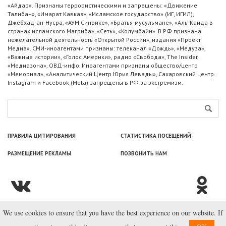
«Айдар». Признаны террористическими и запрещены: «Движение
Талибан», «Имарат Кавказ», «Исламское государство» (ИГ, ИГИЛ),
Джебхад-ан-Нусра, «АУМ Синрике», «Братья-мусульмане», «Аль-Каида в
странах исламского Магриба», «Сеть», «Колумбайн». В РФ признана
нежелательной деятельность «Открытой России», издания «Проект
Медиа». СМИ-иноагентами признаны: телеканал «Дождь», «Медуза»,
«Важные истории», «Голос Америки», радио «Свобода», The Insider,
«Медиазона», ОВД-инфо. Иноагентами признаны общество/центр
«Мемориал», «Аналитический Центр Юрия Левады», Сахаровский центр.
Instagram и Facebook (Metа) запрещены в РФ за экстремизм.
ПРАВИЛА ЦИТИРОВАНИЯ
СТАТИСТИКА ПОСЕЩЕНИЙ
РАЗМЕЩЕНИЕ РЕКЛАМЫ
ПОЗВОНИТЬ НАМ
We use cookies to ensure that you have the best experience on our website. If
© ООО «Лаборатория Новоcтей», 2003—2026.