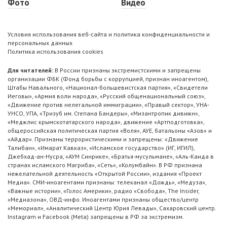
Фото
Видео
Условия использования веб-сайта и политика конфиденциальности и
персональных данных
Политика использования cookies
Для читателей:
В России признаны экстремистскими и запрещены
организации ФБК (Фонд борьбы с коррупцией, признан иноагентом),
Штабы Навального, «Национал-большевистская партия», «Свидетели
Иеговы», «Армия воли народа», «Русский общенациональный союз»,
«Движение против нелегальной иммиграции», «Правый сектор», УНА-
УНСО, УПА, «Тризуб им. Степана Бандеры», «Мизантропик дивижн»,
«Меджлис крымскотатарского народа», движение «Артподготовка»,
общероссийская политическая партия «Воля», АУЕ, батальоны «Азов» и
«Айдар». Признаны террористическими и запрещены: «Движение
Талибан», «Имарат Кавказ», «Исламское государство» (ИГ, ИГИЛ),
Джебхад-ан-Нусра, «АУМ Синрике», «Братья-мусульмане», «Аль-Каида в
странах исламского Магриба», «Сеть», «Колумбайн». В РФ признана
нежелательной деятельность «Открытой России», издания «Проект
Медиа». СМИ-иноагентами признаны: телеканал «Дождь», «Медуза»,
«Важные истории», «Голос Америки», радио «Свобода», The Insider,
«Медиазона», ОВД-инфо. Иноагентами признаны общество/центр
«Мемориал», «Аналитический Центр Юрия Левады», Сахаровский центр.
Instagram и Facebook (Metа) запрещены в РФ за экстремизм.