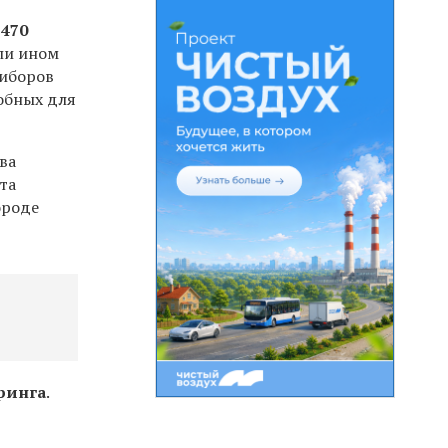
 470
или ином
риборов
обных для
ва
та
ороде
ринга
.