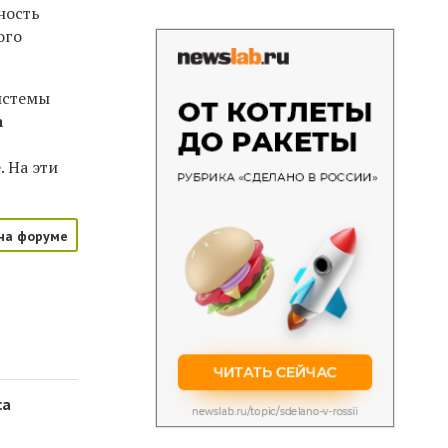
ность
ого
истемы
а
. На эти
на форуме
са