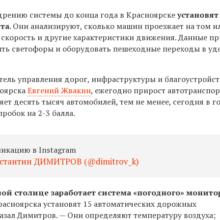
едрению системы до конца года в Красноярске
установят
рта
. Они анализируют, сколько машин проезжает на том 
 скорость и
другие характеристики движения. Данные п
ить светофоры и оборудовать пешеходные переходы в уд
тель управления дорог, инфраструктуры и благоустройст
ноярска
Евгений Жвакин
, ежегодно прирост автотранспор
яет десять тысяч автомобилей, тем не менее, сегодня в г
робок на 2-3 балла.
ликацию в Instagram
нстантин ДИМИТРОВ (@dimitrov_k)
вой столице
заработает система «погодного» монито
Красноярска установят 15 автоматических дорожных
казал Димитров. — Они определяют температуру воздуха;