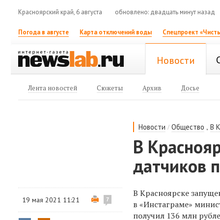
Красноярский край, 6 августа
обновлено: двадцать минут назад
Погода в августе
Карта отключений воды
Спецпроект «Чисты
Новости
Лента новостей
Сюжеты
Архив
Досье
/
,
Новости
Общество
В 
В Краснояр
датчиков п
В Красноярске запуще
19 мая 2021 11:21
7
в «Инстаграме» минис
получил 136 млн рубл