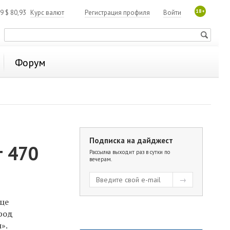
18+
19
$
80,93
Курс валют
Регистрация профиля
Войти
Форум
Подписка на дайджест
т 470
Рассылка выходит раз в сутки по
вечерам.
ице
ород
».