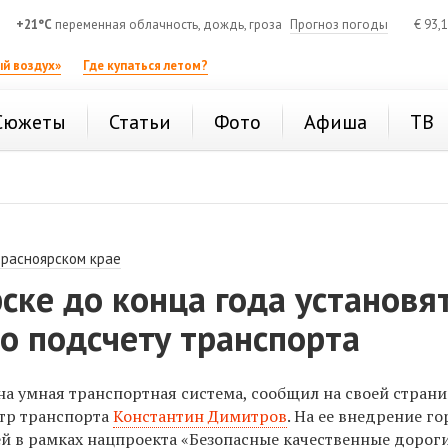
+21°C
переменная облачность, дождь, гроза
Прогноз погоды
€
93,
й воздух»
Где купаться летом?
Сюжеты
Статьи
Фото
Афиша
ТВ
Красноярском крае
ске до конца года установя
о подсчету транспорта
на умная транспортная система, сообщил на своей стран
тр транспорта
Константин Димитров
. На ее внедрение г
ей в рамках нацпроекта «Безопасные качественные дороги