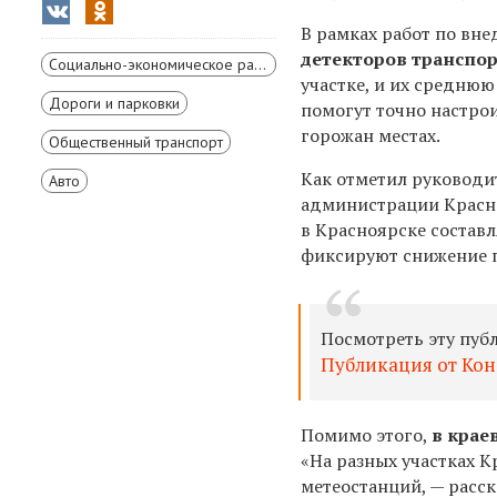
В рамках работ по вн
детекторов транспо
Социально-экономическое развитие Красноярского края
участке, и их среднюю
Дороги и парковки
помогут точно настро
горожан местах.
Общественный транспорт
Как отметил руководи
Авто
администрации Крас
в Красноярске составл
фиксируют снижение п
Посмотреть эту пуб
Публикация от Ко
Помимо этого,
в крае
«Н
а разных участках 
метеостанций, — расс