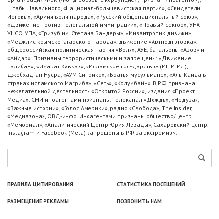
Штабы Навального, «Национал-большевистская партия», «Свидетели
Иеговы», «Армия воли народа», «Русский общенациональный союз»,
«Движение против нелегальной иммиграции», «Правый сектор», УНА-
УНСО, УПА, «Тризуб им. Степана Бандеры», «Мизантропик дивижн»,
«Меджлис крымскотатарского народа», движение «Артподготовка»,
общероссийская политическая партия «Воля», АУЕ, батальоны «Азов» и
«Айдар». Признаны террористическими и запрещены: «Движение
Талибан», «Имарат Кавказ», «Исламское государство» (ИГ, ИГИЛ),
Джебхад-ан-Нусра, «АУМ Синрике», «Братья-мусульмане», «Аль-Каида в
странах исламского Магриба», «Сеть», «Колумбайн». В РФ признана
нежелательной деятельность «Открытой России», издания «Проект
Медиа». СМИ-иноагентами признаны: телеканал «Дождь», «Медуза»,
«Важные истории», «Голос Америки», радио «Свобода», The Insider,
«Медиазона», ОВД-инфо. Иноагентами признаны общество/центр
«Мемориал», «Аналитический Центр Юрия Левады», Сахаровский центр.
Instagram и Facebook (Metа) запрещены в РФ за экстремизм.
ПРАВИЛА ЦИТИРОВАНИЯ
СТАТИСТИКА ПОСЕЩЕНИЙ
РАЗМЕЩЕНИЕ РЕКЛАМЫ
ПОЗВОНИТЬ НАМ